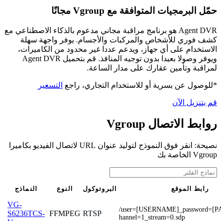
حمّل البرمجيات المتوافقة مع Vgroup مجانًا
Agent DVR هو برنامج مراقبة مجاني مدعوم بالذكاء الاصطناعي مع
كشف فوري للأشخاص والمركبات والأجسام. يوفر واجهة سهلة
الاستخدام على أي جهاز، ويدعم عددا غير محدود من الكاميرات،
ويوفر وصولا بعيدا بدون توجيه المنافذ. قم بتحميل Agent DVR
لمراقبة وتأمين عقارك على مدار الساعة.
*للوصول عن بسرية أو للاستخدام التجاري، راجع
التسعير
قم بتنزيل الآن
روابط الاتصال Vgroup
نصيحة: انقر فوق النموذج لتوليد عنوان URL لاتصال الفيديو بكاميرا
Vgroup الخاصة بك
رابط الموقع
البروتوكول
النوع
النماذج
VG-
/user=[USERNAME]_password=[
FFMPEG
RTSP
S6236TCS-
hannel=1_stream=0.sdp