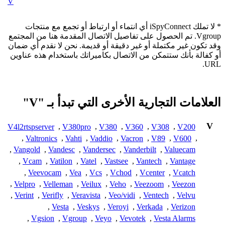
V
* لا تملك iSpyConnect أي انتماء أو ارتباط أو تجمع مع منتجات
Vgroup. تم الحصول على تفاصيل الاتصال المقدمة هنا من المجتمع
وقد تكون غير مكتملة أو غير دقيقة أو قديمة. نحن لا نقدم أي ضمان
أو كفالة بأنك ستتمكن من الاتصال بكاميراتك باستخدام هذه عناوين
URL.
العلامات التجارية الأخرى التي تبدأ بـ "V"
V
V4l2rtspserver
,
V380pro
,
V380
,
V360
,
V308
,
V200
,
Valtronics
,
Vahti
,
Vaddio
,
Vacron
,
V89
,
V600
,
,
Vangold
,
Vandesc
,
Vandersec
,
Vanderbilt
,
Valuecam
,
Vcam
,
Vatilon
,
Vatel
,
Vastsee
,
Vantech
,
Vantage
,
Veevocam
,
Vea
,
Vcs
,
Vchod
,
Vcenter
,
Vcatch
,
Velpro
,
Velleman
,
Veilux
,
Veho
,
Veezoom
,
Veezon
,
Verint
,
Verifly
,
Veravista
,
Veo/vidi
,
Ventech
,
Velvu
,
Vesta
,
Veskys
,
Veroyi
,
Verkada
,
Verizon
,
Vgsion
,
Vgroup
,
Veyo
,
Vevotek
,
Vesta Alarms