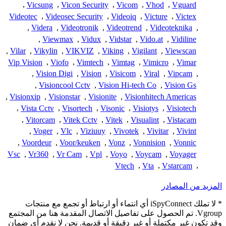
,
Vicsung
,
Vicon Security
,
Vicom
,
Vhod
,
Vguard
Videotec
,
Videosec Security
,
Videoiq
,
Victure
,
Victex
,
Videra
,
Videotronik
,
Videotrend
,
Videoteknika
,
,
Viewmax
,
Vidux
,
Vidstar
,
Vido.at
,
Vidiline
,
Vilar
,
Vikylin
,
VIKVIZ
,
Viking
,
Vigilant
,
Viewscan
Vip Vision
,
Viofo
,
Vimtech
,
Vimtag
,
Vimicro
,
Vimar
,
Vision Digi
,
Vision
,
Visicom
,
Viral
,
Vipcam
,
,
Visioncool Cctv
,
Vision Hi-tech Co
,
Vision Gs
,
Visionxip
,
Visionstar
,
Visionite
,
Visionhitech Americas
,
Vista Cctv
,
Visortech
,
Visonic
,
Visiotys
,
Visiotech
,
Vitorcam
,
Vitek Cctv
,
Vitek
,
Visualint
,
Vistacam
,
Voger
,
Vlc
,
Viziuuy
,
Vivotek
,
Vivitar
,
Vivint
,
Voordeur
,
Voor/keuken
,
Vonz
,
Vonnision
,
Vonnic
Vsc
,
Vr360
,
Vr Cam
,
Vpl
,
Voyo
,
Voycam
,
Voyager
Vtech
,
Vta
,
Vstarcam
,
المزيد من المصادر
* لا تملك iSpyConnect أي انتماء أو ارتباط أو تجمع مع منتجات
Vgroup. تم الحصول على تفاصيل الاتصال المقدمة هنا من المجتمع
وقد تكون غير مكتملة أو غير دقيقة أو قديمة. نحن لا نقدم أي ضمان