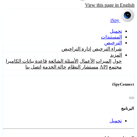
View this page in English
iSpy
تحميل
المستندات
الترخيص
شراء الترخيص
إدارة التراخيص
المزيد
حول
الميزات
الأعمال
الأسئلة الشائعة
قاعدة بيانات الكاميرا
مجتمع
API
مستشار النظام
حالة الخدمة
اتصل بنا
iSpyConnect
البرنامج
تحميل