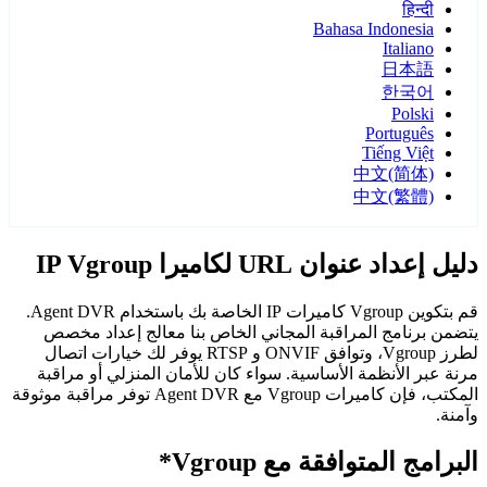
हिन्दी
Bahasa Indonesia
Italiano
日本語
한국어
Polski
Português
Tiếng Việt
中文(简体)
中文(繁體)
دليل إعداد عنوان URL لكاميرا IP Vgroup
قم بتكوين Vgroup كاميرات IP الخاصة بك باستخدام Agent DVR.
يتضمن برنامج المراقبة المجاني الخاص بنا معالج إعداد مخصص
لطرز Vgroup، وتوافق ONVIF و RTSP يوفر لك خيارات اتصال
مرنة عبر الأنظمة الأساسية. سواء كان للأمان المنزلي أو مراقبة
المكتب، فإن كاميرات Vgroup مع Agent DVR توفر مراقبة موثوقة
وآمنة.
البرامج المتوافقة مع Vgroup*