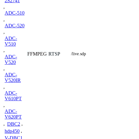
2S2741
,
ADC-510
,
ADC-520
,
ADC-
V510
,
FFMPEG
RTSP
/live.sdp
ADC-
V520
,
ADC-
V520IR
,
ADC-
V610PT
,
ADC-
V620PT
,
DBC2
,
hdp450
,
V-DBC1