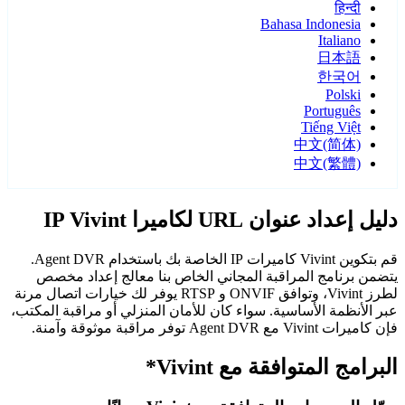
हिन्दी
Bahasa Indonesia
Italiano
日本語
한국어
Polski
Português
Tiếng Việt
中文(简体)
中文(繁體)
دليل إعداد عنوان URL لكاميرا IP Vivint
قم بتكوين Vivint كاميرات IP الخاصة بك باستخدام Agent DVR.
يتضمن برنامج المراقبة المجاني الخاص بنا معالج إعداد مخصص
لطرز Vivint، وتوافق ONVIF و RTSP يوفر لك خيارات اتصال مرنة
عبر الأنظمة الأساسية. سواء كان للأمان المنزلي أو مراقبة المكتب،
فإن كاميرات Vivint مع Agent DVR توفر مراقبة موثوقة وآمنة.
البرامج المتوافقة مع Vivint*