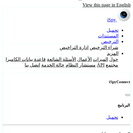
View this page in English
iSpy
تحميل
المستندات
الترخيص
شراء الترخيص
إدارة التراخيص
المزيد
حول
الميزات
الأعمال
الأسئلة الشائعة
قاعدة بيانات الكاميرا
مجتمع
API
مستشار النظام
حالة الخدمة
اتصل بنا
iSpyConnect
البرنامج
تحميل