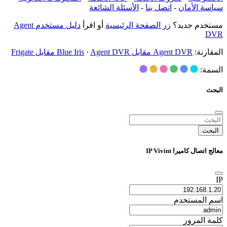
سياسة الأمان
-
اتصل بنا
-
الأسئلة الشائعة
مستخدم جديد؟
زر الصفحة الرئيسية
أو اقرأ
دليل مستخدم Agent
DVR
المقارنة:
Agent DVR مقابل Blue Iris
Agent DVR مقابل Frigate
·
السمة:
البحث
البحث
معالج اتصال كاميرا IP Vivint
IP
اسم المستخدم
كلمة المرور