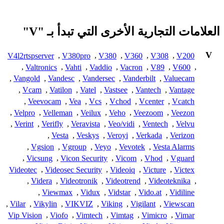
العلامات التجارية الأخرى التي تبدأ بـ "V"
V
V4l2rtspserver
,
V380pro
,
V380
,
V360
,
V308
,
V200
,
Valtronics
,
Vahti
,
Vaddio
,
Vacron
,
V89
,
V600
,
,
Vangold
,
Vandesc
,
Vandersec
,
Vanderbilt
,
Valuecam
,
Vcam
,
Vatilon
,
Vatel
,
Vastsee
,
Vantech
,
Vantage
,
Veevocam
,
Vea
,
Vcs
,
Vchod
,
Vcenter
,
Vcatch
,
Velpro
,
Velleman
,
Veilux
,
Veho
,
Veezoom
,
Veezon
,
Verint
,
Verifly
,
Veravista
,
Veo/vidi
,
Ventech
,
Velvu
,
Vesta
,
Veskys
,
Veroyi
,
Verkada
,
Verizon
,
Vgsion
,
Vgroup
,
Veyo
,
Vevotek
,
Vesta Alarms
,
Vicsung
,
Vicon Security
,
Vicom
,
Vhod
,
Vguard
Videotec
,
Videosec Security
,
Videoiq
,
Victure
,
Victex
,
Videra
,
Videotronik
,
Videotrend
,
Videoteknika
,
,
Viewmax
,
Vidux
,
Vidstar
,
Vido.at
,
Vidiline
,
Vilar
,
Vikylin
,
VIKVIZ
,
Viking
,
Vigilant
,
Viewscan
Vip Vision
,
Viofo
,
Vimtech
,
Vimtag
,
Vimicro
,
Vimar