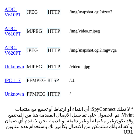
ADC-
JPEG
HTTP
/img/snapshot.cgi?size=2
V610PT
ADC-
MJPEG
HTTP
/img/video.mjpeg
V610PT
ADC-
JPEG
HTTP
/img/snapshot.cgi?img=vga
V620PT
MJPEG
HTTP
Unknown
/video.mjpg
FFMPEG
RTSP
IPC-117
/11
FFMPEG
HTTP
Unknown
/
* لا تملك iSpyConnect أي انتماء أو ارتباط أو تجمع مع منتجات
Vivint. تم الحصول على تفاصيل الاتصال المقدمة هنا من المجتمع
وقد تكون غير مكتملة أو غير دقيقة أو قديمة. نحن لا نقدم أي ضمان
أو كفالة بأنك ستتمكن من الاتصال بكاميراتك باستخدام هذه عناوين
URL.