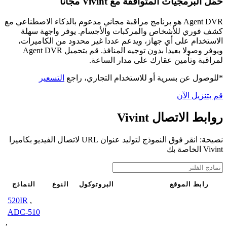
حمّل البرمجيات المتوافقة مع Vivint مجانًا
Agent DVR هو برنامج مراقبة مجاني مدعوم بالذكاء الاصطناعي مع
كشف فوري للأشخاص والمركبات والأجسام. يوفر واجهة سهلة
الاستخدام على أي جهاز، ويدعم عددا غير محدود من الكاميرات،
ويوفر وصولا بعيدا بدون توجيه المنافذ. قم بتحميل Agent DVR
لمراقبة وتأمين عقارك على مدار الساعة.
*للوصول عن بسرية أو للاستخدام التجاري، راجع
التسعير
قم بتنزيل الآن
روابط الاتصال Vivint
نصيحة: انقر فوق النموذج لتوليد عنوان URL لاتصال الفيديو بكاميرا
Vivint الخاصة بك
رابط الموقع
البروتوكول
النوع
النماذج
520IR
,
ADC-510
,