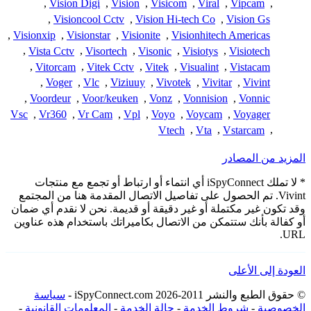
,
Vision Digi
,
Vision
,
Visicom
,
Viral
,
Vipcam
,
,
Visioncool Cctv
,
Vision Hi-tech Co
,
Vision Gs
,
Visionxip
,
Visionstar
,
Visionite
,
Visionhitech Americas
,
Vista Cctv
,
Visortech
,
Visonic
,
Visiotys
,
Visiotech
,
Vitorcam
,
Vitek Cctv
,
Vitek
,
Visualint
,
Vistacam
,
Voger
,
Vlc
,
Viziuuy
,
Vivotek
,
Vivitar
,
Vivint
,
Voordeur
,
Voor/keuken
,
Vonz
,
Vonnision
,
Vonnic
Vsc
,
Vr360
,
Vr Cam
,
Vpl
,
Voyo
,
Voycam
,
Voyager
Vtech
,
Vta
,
Vstarcam
,
المزيد من المصادر
* لا تملك iSpyConnect أي انتماء أو ارتباط أو تجمع مع منتجات
Vivint. تم الحصول على تفاصيل الاتصال المقدمة هنا من المجتمع
وقد تكون غير مكتملة أو غير دقيقة أو قديمة. نحن لا نقدم أي ضمان
أو كفالة بأنك ستتمكن من الاتصال بكاميراتك باستخدام هذه عناوين
URL.
العودة إلى الأعلى
© حقوق الطبع والنشر 2011-2026 iSpyConnect.com -
سياسة
الخصوصية
-
شروط الخدمة
-
حالة الخدمة
-
المعلومات القانونية
-