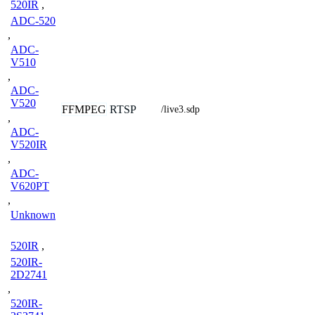
520IR
,
ADC-520
,
ADC-
V510
,
ADC-
V520
FFMPEG
RTSP
/live3.sdp
,
ADC-
V520IR
,
ADC-
V620PT
,
Unknown
520IR
,
520IR-
2D2741
,
520IR-