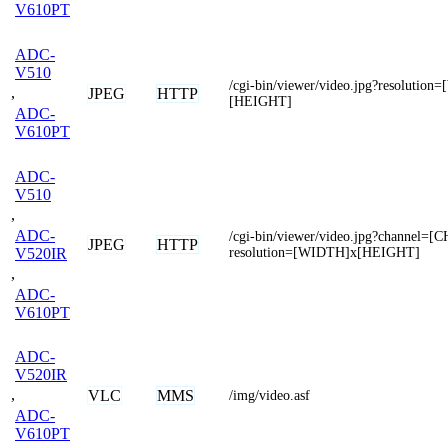
V610PT
ADC-
V510
/cgi-bin/viewer/video.jpg?resolutio
,
JPEG
HTTP
[HEIGHT]
ADC-
V610PT
ADC-
V510
,
ADC-
/cgi-bin/viewer/video.jpg?channel
JPEG
HTTP
resolution=[WIDTH]x[HEIGHT]
V520IR
,
ADC-
V610PT
ADC-
V520IR
,
VLC
MMS
/img/video.asf
ADC-
V610PT