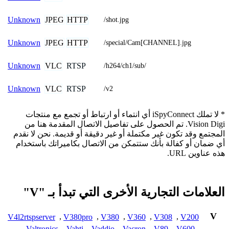
JPEG
HTTP
Unknown
/shot.jpg
JPEG
HTTP
Unknown
/special/Cam[CHANNEL].jpg
VLC
RTSP
Unknown
/h264/ch1/sub/
VLC
RTSP
Unknown
/v2
* لا تملك iSpyConnect أي انتماء أو ارتباط أو تجمع مع منتجات
Vision Digi. تم الحصول على تفاصيل الاتصال المقدمة هنا من
المجتمع وقد تكون غير مكتملة أو غير دقيقة أو قديمة. نحن لا نقدم
أي ضمان أو كفالة بأنك ستتمكن من الاتصال بكاميراتك باستخدام
هذه عناوين URL.
العلامات التجارية الأخرى التي تبدأ بـ "V"
V
V4l2rtspserver
,
V380pro
,
V380
,
V360
,
V308
,
V200
,
Valtronics
,
Vahti
,
Vaddio
,
Vacron
,
V89
,
V600
,