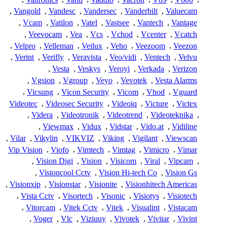
,
Vangold
,
Vandesc
,
Vandersec
,
Vanderbilt
,
Valuecam
,
Vcam
,
Vatilon
,
Vatel
,
Vastsee
,
Vantech
,
Vantage
,
Veevocam
,
Vea
,
Vcs
,
Vchod
,
Vcenter
,
Vcatch
,
Velpro
,
Velleman
,
Veilux
,
Veho
,
Veezoom
,
Veezon
,
Verint
,
Verifly
,
Veravista
,
Veo/vidi
,
Ventech
,
Velvu
,
Vesta
,
Veskys
,
Veroyi
,
Verkada
,
Verizon
,
Vgsion
,
Vgroup
,
Veyo
,
Vevotek
,
Vesta Alarms
,
Vicsung
,
Vicon Security
,
Vicom
,
Vhod
,
Vguard
Videotec
,
Videosec Security
,
Videoiq
,
Victure
,
Victex
,
Videra
,
Videotronik
,
Videotrend
,
Videoteknika
,
,
Viewmax
,
Vidux
,
Vidstar
,
Vido.at
,
Vidiline
,
Vilar
,
Vikylin
,
VIKVIZ
,
Viking
,
Vigilant
,
Viewscan
Vip Vision
,
Viofo
,
Vimtech
,
Vimtag
,
Vimicro
,
Vimar
,
Vision Digi
,
Vision
,
Visicom
,
Viral
,
Vipcam
,
,
Visioncool Cctv
,
Vision Hi-tech Co
,
Vision Gs
,
Visionxip
,
Visionstar
,
Visionite
,
Visionhitech Americas
,
Vista Cctv
,
Visortech
,
Visonic
,
Visiotys
,
Visiotech
,
Vitorcam
,
Vitek Cctv
,
Vitek
,
Visualint
,
Vistacam
,
Voger
,
Vlc
,
Viziuuy
,
Vivotek
,
Vivitar
,
Vivint