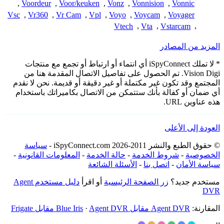
,
Voordeur
,
Voor/keuken
,
Vonz
,
Vonnision
,
Vonnic
Vsc
,
Vr360
,
Vr Cam
,
Vpl
,
Voyo
,
Voycam
,
Voyager
Vtech
,
Vta
,
Vstarcam
,
المزيد من المصادر
* لا تملك iSpyConnect أي انتماء أو ارتباط أو تجمع مع منتجات
Vision Digi. تم الحصول على تفاصيل الاتصال المقدمة هنا من
المجتمع وقد تكون غير مكتملة أو غير دقيقة أو قديمة. نحن لا نقدم
أي ضمان أو كفالة بأنك ستتمكن من الاتصال بكاميراتك باستخدام
هذه عناوين URL.
العودة إلى الأعلى
© حقوق الطبع والنشر 2011-2026 iSpyConnect.com -
سياسة
الخصوصية
-
شروط الخدمة
-
حالة الخدمة
-
المعلومات القانونية
-
سياسة الأمان
-
اتصل بنا
-
الأسئلة الشائعة
مستخدم جديد؟
زر الصفحة الرئيسية
أو اقرأ
دليل مستخدم Agent
DVR
المقارنة:
Agent DVR مقابل Blue Iris
Agent DVR مقابل Frigate
·