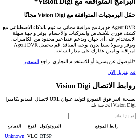
البرامج المتوافقة مع Vision Digi*
حمّل البرمجيات المتوافقة مع Vision Digi مجانًا
Agent DVR هو برنامج مراقبة مجاني مدعوم بالذكاء الاصطناعي مع
كشف فوري للأشخاص والمركبات والأجسام. يوفر واجهة سهلة
الاستخدام على أي جهاز، ويدعم عددا غير محدود من الكاميرات،
ويوفر وصولا بعيدا بدون توجيه المنافذ. قم بتحميل Agent DVR
لمراقبة وتأمين عقارك على مدار الساعة.
*للوصول عن بسرية أو للاستخدام التجاري، راجع
التسعير
قم بتنزيل الآن
روابط الاتصال Vision Digi
نصيحة: انقر فوق النموذج لتوليد عنوان URL لاتصال الفيديو بكاميرا
Vision Digi الخاصة بك
رابط الموقع
البروتوكول
النوع
النماذج
VLC
RTSP
Unknown