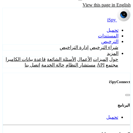
View this page in English
iSpy
تحميل
المستندات
الترخيص
شراء الترخيص
إدارة التراخيص
المزيد
حول
الميزات
الأعمال
الأسئلة الشائعة
قاعدة بيانات الكاميرا
مجتمع
API
مستشار النظام
حالة الخدمة
اتصل بنا
iSpyConnect
البرنامج
تحميل