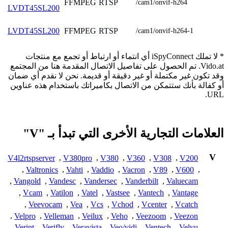
FFMPEG
RTSP
/cam1/onvif-h264
LVDT45SL200
FFMPEG
RTSP
LVDT45SL200
/cam1/onvif-h264-1
* لا تملك iSpyConnect أي انتماء أو ارتباط أو تجمع مع منتجات
Vido.at. تم الحصول على تفاصيل الاتصال المقدمة هنا من المجتمع
وقد تكون غير مكتملة أو غير دقيقة أو قديمة. نحن لا نقدم أي ضمان
أو كفالة بأنك ستتمكن من الاتصال بكاميراتك باستخدام هذه عناوين
URL.
العلامات التجارية الأخرى التي تبدأ بـ "V"
V
V4l2rtspserver
,
V380pro
,
V380
,
V360
,
V308
,
V200
,
Valtronics
,
Vahti
,
Vaddio
,
Vacron
,
V89
,
V600
,
,
Vangold
,
Vandesc
,
Vandersec
,
Vanderbilt
,
Valuecam
,
Vcam
,
Vatilon
,
Vatel
,
Vastsee
,
Vantech
,
Vantage
,
Veevocam
,
Vea
,
Vcs
,
Vchod
,
Vcenter
,
Vcatch
,
Velpro
,
Velleman
,
Veilux
,
Veho
,
Veezoom
,
Veezon
,
Verint
,
Verifly
,
Veravista
,
Veo/vidi
,
Ventech
,
Velvu