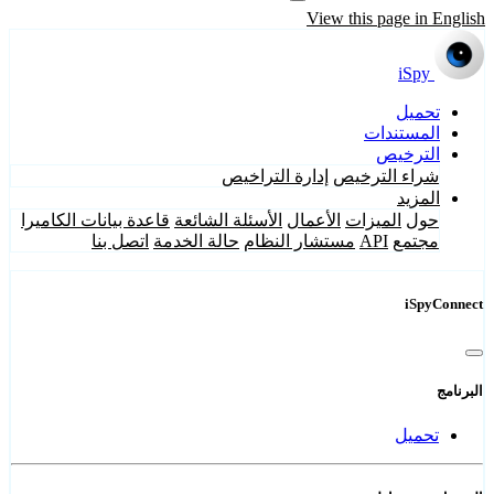
View this page in English
iSpy
تحميل
المستندات
الترخيص
شراء الترخيص
إدارة التراخيص
المزيد
حول
الميزات
الأعمال
الأسئلة الشائعة
قاعدة بيانات الكاميرا
مجتمع
API
مستشار النظام
حالة الخدمة
اتصل بنا
iSpyConnect
البرنامج
تحميل