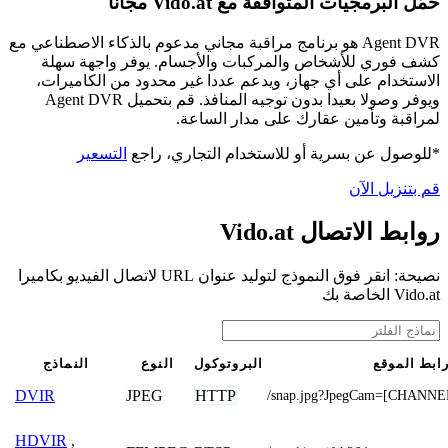
حمّل البرمجيات المتوافقة مع Vido.at مجانًا
Agent DVR هو برنامج مراقبة مجاني مدعوم بالذكاء الاصطناعي مع
كشف فوري للأشخاص والمركبات والأجسام. يوفر واجهة سهلة
الاستخدام على أي جهاز، ويدعم عددا غير محدود من الكاميرات،
ويوفر وصولا بعيدا بدون توجيه المنافذ. قم بتحميل Agent DVR
لمراقبة وتأمين عقارك على مدار الساعة.
*للوصول عن بسرية أو للاستخدام التجاري، راجع
التسعير
قم بتنزيل الآن
روابط الاتصال Vido.at
نصيحة: انقر فوق النموذج لتوليد عنوان URL لاتصال الفيديو بكاميرا
Vido.at الخاصة بك
ابط الموقع
البروتوكول
النوع
النماذج
JPEG
HTTP
DVIR
/snap.jpg?JpegCam=[CHANNE
HDVIR
,