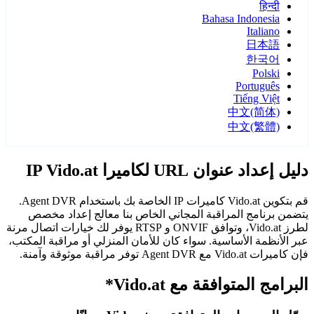
हिन्दी
Bahasa Indonesia
Italiano
日本語
한국어
Polski
Português
Tiếng Việt
中文(简体)
中文(繁體)
دليل إعداد عنوان URL لكاميرا IP Vido.at
قم بتكوين Vido.at كاميرات IP الخاصة بك باستخدام Agent DVR.
يتضمن برنامج المراقبة المجاني الخاص بنا معالج إعداد مخصص
لطرز Vido.at، وتوافق ONVIF و RTSP يوفر لك خيارات اتصال مرنة
عبر الأنظمة الأساسية. سواء كان للأمان المنزلي أو مراقبة المكتب،
فإن كاميرات Vido.at مع Agent DVR توفر مراقبة موثوقة وآمنة.
البرامج المتوافقة مع Vido.at*