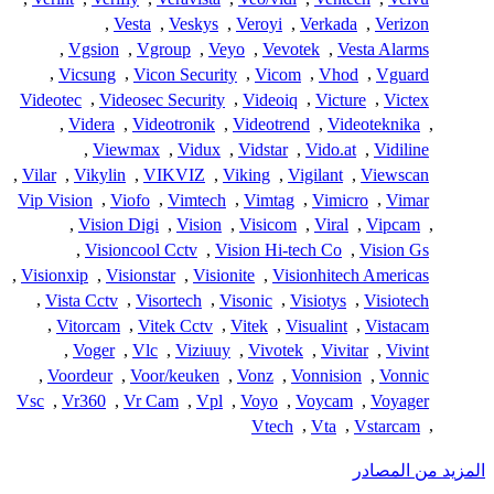
,
Vesta
,
Veskys
,
Veroyi
,
Verkada
,
Verizon
,
Vgsion
,
Vgroup
,
Veyo
,
Vevotek
,
Vesta Alarms
,
Vicsung
,
Vicon Security
,
Vicom
,
Vhod
,
Vguard
Videotec
,
Videosec Security
,
Videoiq
,
Victure
,
Victex
,
Videra
,
Videotronik
,
Videotrend
,
Videoteknika
,
,
Viewmax
,
Vidux
,
Vidstar
,
Vido.at
,
Vidiline
,
Vilar
,
Vikylin
,
VIKVIZ
,
Viking
,
Vigilant
,
Viewscan
Vip Vision
,
Viofo
,
Vimtech
,
Vimtag
,
Vimicro
,
Vimar
,
Vision Digi
,
Vision
,
Visicom
,
Viral
,
Vipcam
,
,
Visioncool Cctv
,
Vision Hi-tech Co
,
Vision Gs
,
Visionxip
,
Visionstar
,
Visionite
,
Visionhitech Americas
,
Vista Cctv
,
Visortech
,
Visonic
,
Visiotys
,
Visiotech
,
Vitorcam
,
Vitek Cctv
,
Vitek
,
Visualint
,
Vistacam
,
Voger
,
Vlc
,
Viziuuy
,
Vivotek
,
Vivitar
,
Vivint
,
Voordeur
,
Voor/keuken
,
Vonz
,
Vonnision
,
Vonnic
Vsc
,
Vr360
,
Vr Cam
,
Vpl
,
Voyo
,
Voycam
,
Voyager
Vtech
,
Vta
,
Vstarcam
,
المزيد من المصادر