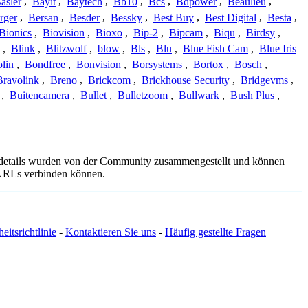
asler
,
Bayit
,
Baytech
,
Bb10
,
Bcs
,
Bdpower
,
Beaulieu
,
rger
,
Bersan
,
Besder
,
Bessky
,
Best Buy
,
Best Digital
,
Besta
,
Bionics
,
Biovision
,
Bioxo
,
Bip-2
,
Bipcam
,
Biqu
,
Birdsy
,
,
Blink
,
Blitzwolf
,
blow
,
Bls
,
Blu
,
Blue Fish Cam
,
Blue Iris
lin
,
Bondfree
,
Bonvision
,
Borsystems
,
Bortox
,
Bosch
,
Bravolink
,
Breno
,
Brickcom
,
Brickhouse Security
,
Bridgevms
,
,
Buitencamera
,
Bullet
,
Bulletzoom
,
Bullwark
,
Bush Plus
,
gsdetails wurden von der Community zusammengestellt und können
e URLs verbinden können.
eitsrichtlinie
-
Kontaktieren Sie uns
-
Häufig gestellte Fragen