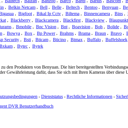
a
,
Balitech
,
Balzan
,
Banzoo
,
Barco
,
Bardi
,
Barlus
,
Bascom
,
B
in
,
Belkin Netcam
,
Bell
,
Belle
,
Beltech
,
Bentoo
,
Benyuan
,
Be
Bigasua
,
Bigfoot
,
Bikal Ip Cctv
,
Biltema
,
Binnencamera
,
Bins
,
ckat
,
Blackberry
,
Blackcamera
,
Blackfirst
,
Blackview
,
Blaupunkt
lurams
,
Bmobile
,
Bnc Vision
,
Bnt
,
Boavision
,
Boh
,
Bolide
,
Bo
n
,
Bowya
,
Box
,
Bp Power
,
Brahms
,
Brama
,
Braun
,
Bravo
,
p Security
,
Bsti
,
Bticam
,
Bticino
,
Btmax
,
Buffalo
,
Buffelshoek
Bxkam
,
Bytec
,
Bytek
 zu den Produkten von Benyuan. Die hier bereitgestellten Verbindun
 oder Gewährleistung dafür, dass Sie sich mit Ihren Kameras über dies
utzungsbedingungen
-
Dienststatus
-
Rechtliche Informationen
-
Sicherh
gent DVR Benutzerhandbuch