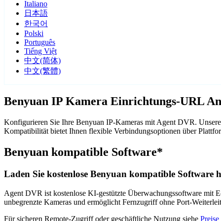
Italiano
日本語
한국어
Polski
Português
Tiếng Việt
中文(简体)
中文(繁體)
Benyuan IP Kamera Einrichtungs-URL An
Konfigurieren Sie Ihre Benyuan IP-Kameras mit Agent DVR. Unsere 
Kompatibilität bietet Ihnen flexible Verbindungsoptionen über Pla
Benyuan kompatible Software*
Laden Sie kostenlose Benyuan kompatible Software h
Agent DVR ist kostenlose KI-gestützte Überwachungssoftware mit Ech
unbegrenzte Kameras und ermöglicht Fernzugriff ohne Port-Weiterle
Für sicheren Remote-Zugriff oder geschäftliche Nutzung siehe
Preise