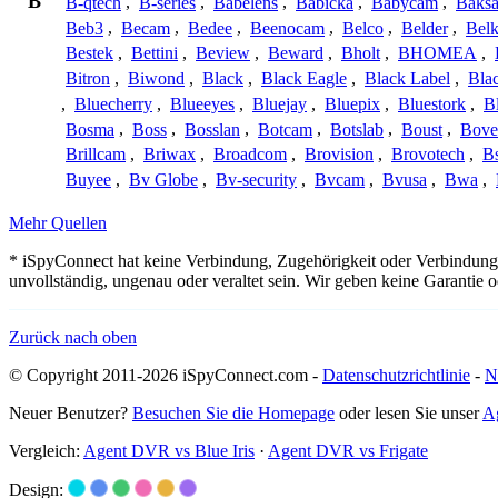
B
B-qtech
,
B-series
,
Babelens
,
Babicka
,
Babycam
,
Baks
Beb3
,
Becam
,
Bedee
,
Beenocam
,
Belco
,
Belder
,
Belk
Bestek
,
Bettini
,
Beview
,
Beward
,
Bholt
,
BHOMEA
,
Bitron
,
Biwond
,
Black
,
Black Eagle
,
Black Label
,
Bla
,
Bluecherry
,
Blueeyes
,
Bluejay
,
Bluepix
,
Bluestork
,
B
Bosma
,
Boss
,
Bosslan
,
Botcam
,
Botslab
,
Boust
,
Bove
Brillcam
,
Briwax
,
Broadcom
,
Brovision
,
Brovotech
,
Bs
Buyee
,
Bv Globe
,
Bv-security
,
Bvcam
,
Bvusa
,
Bwa
,
Mehr Quellen
* iSpyConnect hat keine Verbindung, Zugehörigkeit oder Verbindung
unvollständig, ungenau oder veraltet sein. Wir geben keine Garantie
Zurück nach oben
© Copyright 2011-2026 iSpyConnect.com -
Datenschutzrichtlinie
-
N
Neuer Benutzer?
Besuchen Sie die Homepage
oder lesen Sie unser
A
Vergleich:
Agent DVR vs Blue Iris
·
Agent DVR vs Frigate
Design: