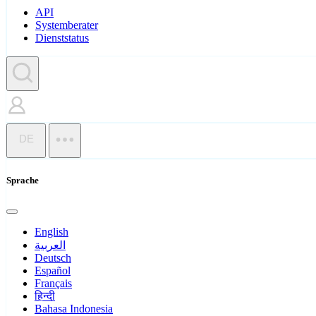
API
Systemberater
Dienststatus
DE
Sprache
English
العربية
Deutsch
Español
Français
हिन्दी
Bahasa Indonesia