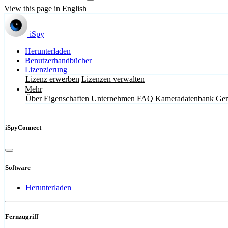
View this page in English
iSpy
Herunterladen
Benutzerhandbücher
Lizenzierung
Lizenz erwerben
Lizenzen verwalten
Mehr
Über
Eigenschaften
Unternehmen
FAQ
Kameradatenbank
Gem
iSpyConnect
Software
Herunterladen
Fernzugriff