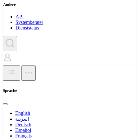
Andere
API
Systemberater
Dienststatus
DE
Sprache
English
العربية
Deutsch
Español
Français