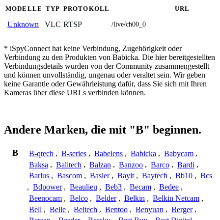
MODELLE
TYP
PROTOKOLL
URL
VLC
RTSP
Unknown
/live/ch00_0
* iSpyConnect hat keine Verbindung, Zugehörigkeit oder
Verbindung zu den Produkten von Babicka. Die hier bereitgestellten
Verbindungsdetails wurden von der Community zusammengestellt
und können unvollständig, ungenau oder veraltet sein. Wir geben
keine Garantie oder Gewährleistung dafür, dass Sie sich mit Ihren
Kameras über diese URLs verbinden können.
Andere Marken, die mit "B" beginnen.
B
B-qtech
,
B-series
,
Babelens
,
Babicka
,
Babycam
,
Baksa
,
Balitech
,
Balzan
,
Banzoo
,
Barco
,
Bardi
,
Barlus
,
Bascom
,
Basler
,
Bayit
,
Baytech
,
Bb10
,
Bcs
,
Bdpower
,
Beaulieu
,
Beb3
,
Becam
,
Bedee
,
Beenocam
,
Belco
,
Belder
,
Belkin
,
Belkin Netcam
,
Bell
,
Belle
,
Beltech
,
Bentoo
,
Benyuan
,
Berger
,