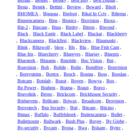
Bersan
,
Besder
,
Bessky
,
Best Buy
,
Best Digital
,
Besta
,
Bestek
,
Bettini
,
Beview
,
Beward
,
Bholt
,
BHOMEA
,
Bigasua
,
Bigfoot
,
Bikal Ip Cctv
,
Biltema
,
Binnencamera
,
Bins
,
Bionics
,
Biovision
,
Bioxo
,
Bip-2
,
Bipcam
,
Biqu
,
Birdsy
,
Bitron
,
Biwond
,
Black
,
Black Eagle
,
Black Label
,
Blackat
,
Blackberry
,
Blackcamera
,
Blackfirst
,
Blackview
,
Blaupunkt
,
Blink
,
Blitzwolf
,
blow
,
Bls
,
Blu
,
Blue Fish Cam
,
Blue Iris
,
Bluecherry
,
Blueeyes
,
Bluejay
,
Bluepix
,
Bluestork
,
Blurams
,
Bmobile
,
Bnc Vision
,
Bnt
,
Boavision
,
Boh
,
Bolide
,
Bolin
,
Bondfree
,
Bonvision
,
Borsystems
,
Bortox
,
Bosch
,
Bosma
,
Boss
,
Bosslan
,
Botcam
,
Botslab
,
Boust
,
Boven
,
Bowya
,
Box
,
Bp Power
,
Brahms
,
Brama
,
Braun
,
Bravo
,
Bravolink
,
Breno
,
Brickcom
,
Brickhouse Security
,
Bridgevms
,
Brillcam
,
Briwax
,
Broadcom
,
Brovision
,
Brovotech
,
Bsp Security
,
Bsti
,
Bticam
,
Bticino
,
Btmax
,
Buffalo
,
Buffelshoek
,
Buitencamera
,
Bullet
,
Bulletzoom
,
Bullwark
,
Bush Plus
,
Buyee
,
Bv Globe
,
Bv-security
,
Bvcam
,
Bvusa
,
Bwa
,
Bxkam
,
Bytec
,