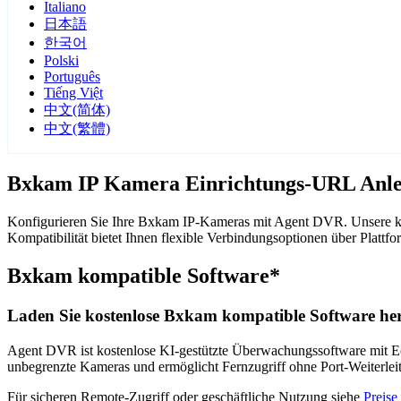
Italiano
日本語
한국어
Polski
Português
Tiếng Việt
中文(简体)
中文(繁體)
Bxkam IP Kamera Einrichtungs-URL Anle
Konfigurieren Sie Ihre Bxkam IP-Kameras mit Agent DVR. Unsere ko
Kompatibilität bietet Ihnen flexible Verbindungsoptionen über Pla
Bxkam kompatible Software*
Laden Sie kostenlose Bxkam kompatible Software her
Agent DVR ist kostenlose KI-gestützte Überwachungssoftware mit Ech
unbegrenzte Kameras und ermöglicht Fernzugriff ohne Port-Weiterle
Für sicheren Remote-Zugriff oder geschäftliche Nutzung siehe
Preise