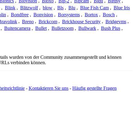
Bionics
,
Biovision
,
Bioxo
,
Bip-2
,
Bipcam
,
Biqu
,
Birdsy
,
,
Blink
,
Blitzwolf
,
blow
,
Bls
,
Blu
,
Blue Fish Cam
,
Blue Iris
lin
,
Bondfree
,
Bonvision
,
Borsystems
,
Bortox
,
Bosch
,
Bravolink
,
Breno
,
Brickcom
,
Brickhouse Security
,
Bridgevms
,
,
Buitencamera
,
Bullet
,
Bulletzoom
,
Bullwark
,
Bush Plus
,
details wurden von der Community zusammengestellt und können
e URLs verbinden können.
eitsrichtlinie
-
Kontaktieren Sie uns
-
Häufig gestellte Fragen