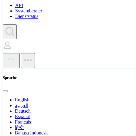
API
Systemberater
Dienststatus
DE
Sprache
English
العربية
Deutsch
Español
Français
हिन्दी
Bahasa Indonesia