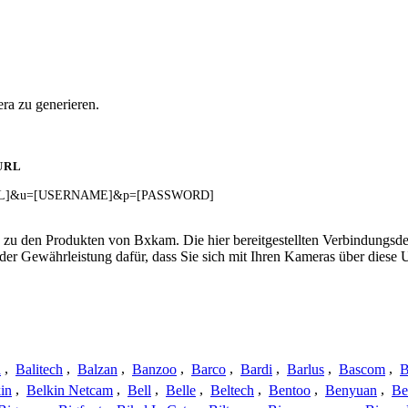
ra zu generieren.
URL
ANNEL]&u=[USERNAME]&p=[PASSWORD]
 zu den Produkten von Bxkam. Die hier bereitgestellten Verbindungs
 oder Gewährleistung dafür, dass Sie sich mit Ihren Kameras über dies
a
,
Balitech
,
Balzan
,
Banzoo
,
Barco
,
Bardi
,
Barlus
,
Bascom
,
B
in
,
Belkin Netcam
,
Bell
,
Belle
,
Beltech
,
Bentoo
,
Benyuan
,
Be