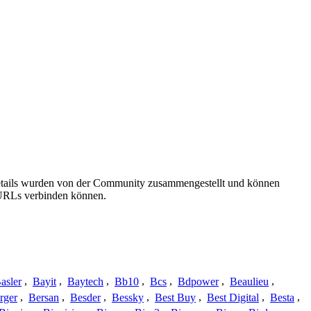
details wurden von der Community zusammengestellt und können
e URLs verbinden können.
asler
,
Bayit
,
Baytech
,
Bb10
,
Bcs
,
Bdpower
,
Beaulieu
,
rger
,
Bersan
,
Besder
,
Bessky
,
Best Buy
,
Best Digital
,
Besta
,