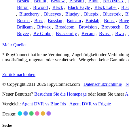
Bestek
,
Bettini
,
Beview
,
Beward
,
Bholt
,
BHOMEA
,
Bitron
,
Biwond
,
Black
,
Black Eagle
,
Black Label
,
Bla
,
Bluecherry
,
Blueeyes
,
Bluejay
,
Bluepix
,
Bluestork
,
B
Bosma
,
Boss
,
Bosslan
,
Botcam
,
Botslab
,
Boust
,
Bove
Brillcam
,
Briwax
,
Broadcom
,
Brovision
,
Brovotech
,
Bs
Buyee
,
Bv Globe
,
Bv-security
,
Bvcam
,
Bvusa
,
Bwa
,
Mehr Quellen
* iSpyConnect hat keine Verbindung, Zugehörigkeit oder Verbindung
unvollständig, ungenau oder veraltet sein. Wir geben keine Garantie
Zurück nach oben
© Copyright 2011-2026 iSpyConnect.com -
Datenschutzrichtlinie
-
N
Neuer Benutzer?
Besuchen Sie die Homepage
oder lesen Sie unser
A
Vergleich:
Agent DVR vs Blue Iris
·
Agent DVR vs Frigate
Design:
Suche