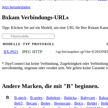
Jetzt herunterladen
Bxkam Verbindungs-URLs
Tipp: Klicken Sie auf ein Modell, um eine URL für Ihre Bxkam Kame
MODELLE
TYP
PROTOKOLL
JPEG
HTTP
BX-P021
/cgi-bin/snapshot.cgi?chn=[CH
* iSpyConnect hat keine Verbindung, Zugehörigkeit oder Verbindung
unvollständig, ungenau oder veraltet sein. Wir geben keine Garantie
Andere Marken, die mit "B" beginnen.
B
B-qtech
,
B-series
,
Babelens
,
Babicka
,
Babycam
,
Baks
Beb3
,
Becam
,
Bedee
,
Beenocam
,
Belco
,
Belder
,
Belk