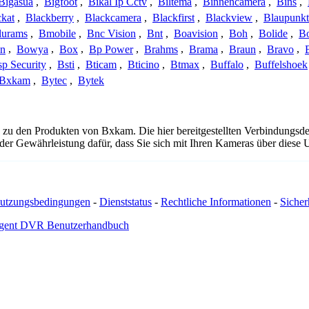
Bigasua
,
Bigfoot
,
Bikal Ip Cctv
,
Biltema
,
Binnencamera
,
Bins
,
ckat
,
Blackberry
,
Blackcamera
,
Blackfirst
,
Blackview
,
Blaupunkt
lurams
,
Bmobile
,
Bnc Vision
,
Bnt
,
Boavision
,
Boh
,
Bolide
,
Bo
n
,
Bowya
,
Box
,
Bp Power
,
Brahms
,
Brama
,
Braun
,
Bravo
,
p Security
,
Bsti
,
Bticam
,
Bticino
,
Btmax
,
Buffalo
,
Buffelshoek
Bxkam
,
Bytec
,
Bytek
 zu den Produkten von Bxkam. Die hier bereitgestellten Verbindungs
 oder Gewährleistung dafür, dass Sie sich mit Ihren Kameras über dies
utzungsbedingungen
-
Dienststatus
-
Rechtliche Informationen
-
Sicherh
gent DVR Benutzerhandbuch