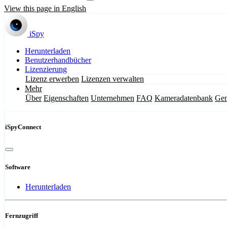
View this page in English
iSpy
Herunterladen
Benutzerhandbücher
Lizenzierung
Lizenz erwerben
Lizenzen verwalten
Mehr
Über
Eigenschaften
Unternehmen
FAQ
Kameradatenbank
Gem
iSpyConnect
Software
Herunterladen
Fernzugriff