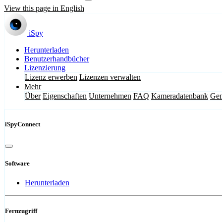
View this page in English
iSpy
Herunterladen
Benutzerhandbücher
Lizenzierung
Lizenz erwerben
Lizenzen verwalten
Mehr
Über
Eigenschaften
Unternehmen
FAQ
Kameradatenbank
Gem
iSpyConnect
Software
Herunterladen
Fernzugriff