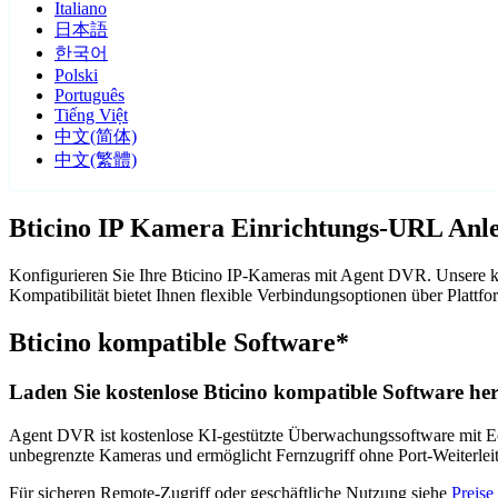
Italiano
日本語
한국어
Polski
Português
Tiếng Việt
中文(简体)
中文(繁體)
Bticino IP Kamera Einrichtungs-URL Anle
Konfigurieren Sie Ihre Bticino IP-Kameras mit Agent DVR. Unsere k
Kompatibilität bietet Ihnen flexible Verbindungsoptionen über Plat
Bticino kompatible Software*
Laden Sie kostenlose Bticino kompatible Software her
Agent DVR ist kostenlose KI-gestützte Überwachungssoftware mit Ech
unbegrenzte Kameras und ermöglicht Fernzugriff ohne Port-Weiterle
Für sicheren Remote-Zugriff oder geschäftliche Nutzung siehe
Preise