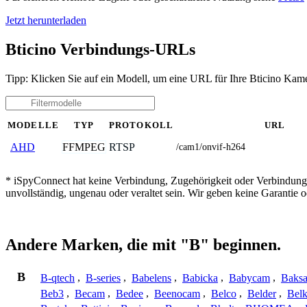
Jetzt herunterladen
Bticino Verbindungs-URLs
Tipp: Klicken Sie auf ein Modell, um eine URL für Ihre Bticino Kame
MODELLE
TYP
PROTOKOLL
URL
FFMPEG
RTSP
AHD
/cam1/onvif-h264
* iSpyConnect hat keine Verbindung, Zugehörigkeit oder Verbindung
unvollständig, ungenau oder veraltet sein. Wir geben keine Garantie
Andere Marken, die mit "B" beginnen.
B
B-qtech
,
B-series
,
Babelens
,
Babicka
,
Babycam
,
Baks
Beb3
,
Becam
,
Bedee
,
Beenocam
,
Belco
,
Belder
,
Belk