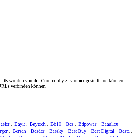
sdetails wurden von der Community zusammengestellt und können
e URLs verbinden können.
asler
,
Bayit
,
Baytech
,
Bb10
,
Bcs
,
Bdpower
,
Beaulieu
,
rger
,
Bersan
,
Besder
,
Bessky
,
Best Buy
,
Best Digital
,
Besta
,