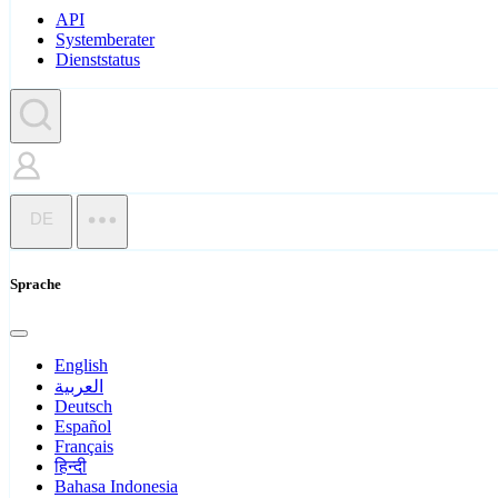
API
Systemberater
Dienststatus
DE
Sprache
English
العربية
Deutsch
Español
Français
हिन्दी
Bahasa Indonesia