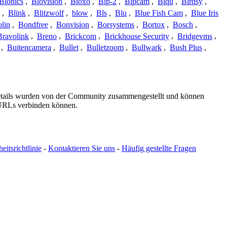
Bionics
,
Biovision
,
Bioxo
,
Bip-2
,
Bipcam
,
Biqu
,
Birdsy
,
,
Blink
,
Blitzwolf
,
blow
,
Bls
,
Blu
,
Blue Fish Cam
,
Blue Iris
lin
,
Bondfree
,
Bonvision
,
Borsystems
,
Bortox
,
Bosch
,
Bravolink
,
Breno
,
Brickcom
,
Brickhouse Security
,
Bridgevms
,
,
Buitencamera
,
Bullet
,
Bulletzoom
,
Bullwark
,
Bush Plus
,
sdetails wurden von der Community zusammengestellt und können
e URLs verbinden können.
eitsrichtlinie
-
Kontaktieren Sie uns
-
Häufig gestellte Fragen