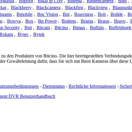
Bigasua
,
Bigfoot
,
Bikal Ip Cctv
,
Biltema
,
Binnencamera
,
Bins
,
ckat
,
Blackberry
,
Blackcamera
,
Blackfirst
,
Blackview
,
Blaupunkt
lurams
,
Bmobile
,
Bnc Vision
,
Bnt
,
Boavision
,
Boh
,
Bolide
,
Bo
n
,
Bowya
,
Box
,
Bp Power
,
Brahms
,
Brama
,
Braun
,
Bravo
,
p Security
,
Bsti
,
Bticam
,
Bticino
,
Btmax
,
Buffalo
,
Buffelshoek
Bxkam
,
Bytec
,
Bytek
 zu den Produkten von Bticino. Die hier bereitgestellten Verbindung
 oder Gewährleistung dafür, dass Sie sich mit Ihren Kameras über dies
utzungsbedingungen
-
Dienststatus
-
Rechtliche Informationen
-
Sicherh
gent DVR Benutzerhandbuch