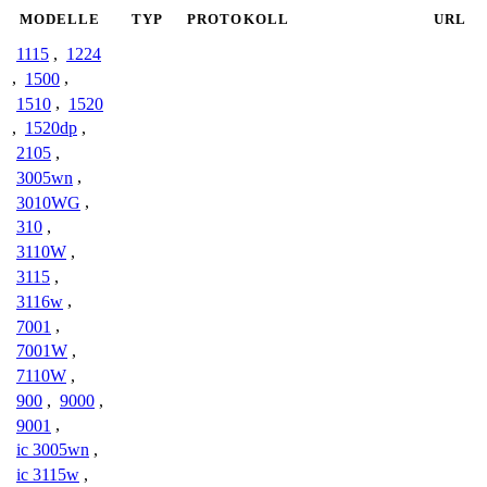
MODELLE
TYP
PROTOKOLL
URL
1115
,
1224
,
1500
,
1510
,
1520
,
1520dp
,
2105
,
3005wn
,
3010WG
,
310
,
3110W
,
3115
,
3116w
,
7001
,
7001W
,
7110W
,
900
,
9000
,
9001
,
ic 3005wn
,
ic 3115w
,