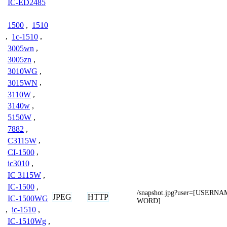
IC-ED2485
1500
,
1510
,
1c-1510
,
3005wn
,
3005zn
,
3010WG
,
3015WN
,
3110W
,
3140w
,
5150W
,
7882
,
C3115W
,
CI-1500
,
ic3010
,
IC 3115W
,
IC-1500
,
/snapshot.jpg?user=[USER
JPEG
HTTP
IC-1500WG
WORD]
,
ic-1510
,
IC-1510Wg
,