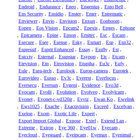
Endroid
,
Endurance
,
Eneo
,
Engenius
,
Enio Bell
,
Ens Security
,
Ensidio
,
Enster
,
Enter
,
Entrematic
,
Enviewer
,
Envio
,
Envision
,
Enxun
,
Eonboom
,
Eopen
,
Eos Vision
,
Epcam2
,
Epexis
,
Epges
,
Ephone
,
Epicamera
,
Epine
,
Epson
,
Ernitec
,
Esc
,
Escam
,
Esecure
,
Esee
,
Esense
,
Esky
,
Esmart
,
Esp
,
Esp32
,
Espressif
,
Esprit Enhanced
,
Essay
,
Essfly
,
Est
,
Estcctv
,
Esternal
,
Esunstar
,
Esypop
,
Etc
,
Etcam
,
Etevision
,
Etn
,
Etrovision
,
Etupiha
,
Eu3c
,
Eufy
,
Eule
,
Eura-tech
,
Eurolook
,
Europ-camera
,
Eurotek
,
Eurovideo
,
Eusso
,
Ev3c
,
Everest
,
Everfocus
,
Eversecu
,
Eversun
,
Evgeni
,
Evidence
,
Evo3d
,
Evocam
,
Evolli
,
Evolution
,
Evolveo
,
Evolylcam
,
Evonet
,
Evonet-c-vd320ir
,
Evviz
,
Ewan Ko
,
Ewelink
,
Ews1025
,
Exache
,
Exacqvision
,
Exceed
,
Excelvan
,
Exelon
,
Exom
,
Exotic Life
,
Expert
,
Export Import Global
,
Expose
,
Extel
,
Extend Lan
,
Extreme
,
Extron
,
Eye 360
,
Eye01w
,
Eyecam
,
Eyecloud
,
Eyeguard
,
Eyeipcam
,
Eyemax
,
Eyenimal
,