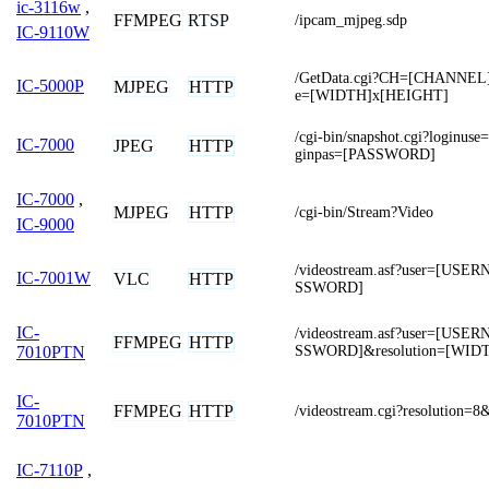
ic-3116w
,
FFMPEG
RTSP
/ipcam_mjpeg.sdp
IC-9110W
/GetData.cgi?CH=[CHANNEL
IC-5000P
MJPEG
HTTP
e=[WIDTH]x[HEIGHT]
/cgi-bin/snapshot.cgi?login
IC-7000
JPEG
HTTP
ginpas=[PASSWORD]
IC-7000
,
MJPEG
HTTP
/cgi-bin/Stream?Video
IC-9000
/videostream.asf?user=[US
IC-7001W
VLC
HTTP
SSWORD]
IC-
/videostream.asf?user=[US
FFMPEG
HTTP
SSWORD]&resolution=[WID
7010PTN
IC-
FFMPEG
HTTP
/videostream.cgi?resolution=8
7010PTN
IC-7110P
,