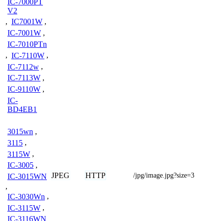
IC-7000PT
V2
,
IC7001W
,
IC-7001W
,
IC-7010PTn
,
IC-7110W
,
IC-7112w
,
IC-7113W
,
IC-9110W
,
IC-
BD4EB1
3015wn
,
3115
,
3115W
,
IC-3005
,
JPEG
HTTP
/jpg/image.jpg?size=3
IC-3015WN
,
IC-3030Wn
,
IC-3115W
,
IC-3116WN