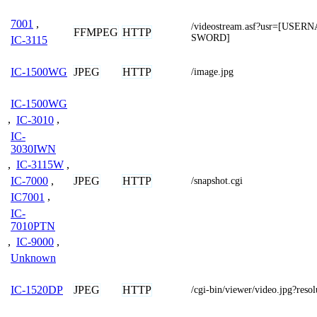
7001
,
/videostream.asf?usr=[USE
FFMPEG
HTTP
SWORD]
IC-3115
JPEG
HTTP
IC-1500WG
/image.jpg
IC-1500WG
,
IC-3010
,
IC-
3030IWN
,
IC-3115W
,
JPEG
HTTP
IC-7000
,
/snapshot.cgi
IC7001
,
IC-
7010PTN
,
IC-9000
,
Unknown
JPEG
HTTP
IC-1520DP
/cgi-bin/viewer/video.jpg?res