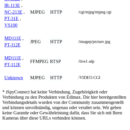
IR-113E
,
NC-213E
,
MJPEG
HTTP
/cgi/mjpg/mjpeg.cgi
PT-31E
,
VS100
MD111E
,
JPEG
HTTP
/imagep/picture.jpg
PT-112E
MD111E
,
FFMPEG
RTSP
/live1.sdp
PT-112E
MJPEG
HTTP
Unknown
/VIDEO.CGI
* iSpyConnect hat keine Verbindung, Zugehörigkeit oder
Verbindung zu den Produkten von Edimax. Die hier bereitgestellten
Verbindungsdetails wurden von der Community zusammengestellt
und können unvollständig, ungenau oder veraltet sein. Wir geben
keine Garantie oder Gewährleistung dafür, dass Sie sich mit Ihren
Kameras über diese URLs verbinden können.