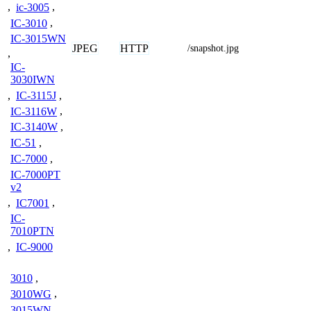
,
ic-3005
,
IC-3010
,
IC-3015WN
JPEG
HTTP
/snapshot.jpg
,
IC-
3030IWN
,
IC-3115J
,
IC-3116W
,
IC-3140W
,
IC-51
,
IC-7000
,
IC-7000PT
v2
,
IC7001
,
IC-
7010PTN
,
IC-9000
3010
,
3010WG
,
3015WN
,