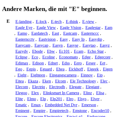
Andere Marken, die mit "E" beginnen.
E
E-landing
,
E-lock
,
E-tech
,
E-think
,
E-view
,
Eagle Eye
,
Eagle View
,
Eagle Vision
,
Eaglestar
,
Eam
,
Eamo
,
Eardatech
,
East
,
Eastcam
,
Easternccc
,
Easterncctv
,
Eastvision
,
Easy
,
Easy Ip
,
Easy4ip
,
Easycam
,
Easycap
,
Easyn
,
Easyse
,
Easytao
,
Easyz
,
Eazydv
,
Ebode
,
Ebw
,
Ec101
,
Ecam
,
Echo Star
,
Eclipse
,
Eco
,
Ecoline
,
Economato
,
Edge
,
Edgecore
,
Edimax
,
Edison
,
Ednet
,
Edss
,
Eero
,
Eesee
,
Eet
,
Ego
,
Egpis
,
Eguard
,
Ehea
,
Eickhoff
,
Eigeek
,
Eigen
,
Eight
,
Eighteen
,
Eingangscamera
,
Einnov
,
Eip
,
Eitea
,
Ekaza
,
Eken
,
Elcom
,
Ele Technology
,
Elec
,
Elecom
,
Electriq
,
Electrodh
,
Elegate
,
Elegiant
,
Elegoo
,
Elex
,
Elinksmart Ip Camera
,
Elinz
,
Elisa
,
Elite
,
Elmo
,
Elp
,
Elp201
,
Elro
,
Elsys
,
Elver
,
Ematic
,
Emax
,
Embedded Net Dvr
,
Emerson
,
Eminent
,
Empire
,
Empiretech
,
Emstone
,
Encoder10
,
Encore
,
Encore Electronics
,
Encwi-g1
,
Endoscope
,