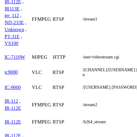
IR-112E
,
IR113E
,
ire_112
,
FFMPEG
RTSP
/stream1
ND-233E
,
Unknown
,
PT-31E
,
VS100
MJPEG
HTTP
IC-7110W
/user/videostream.cgi
/[CHANNEL]/[USERNAME]:
ic9000
VLC
RTSP
n
VLC
RTSP
IC-9000
/[USERNAME].[PASSWORD]
IR-112
,
FFMPEG
RTSP
/stream2
IR-112E
FFMPEG
RTSP
IR-112E
/h264_stream
IR-112E
,