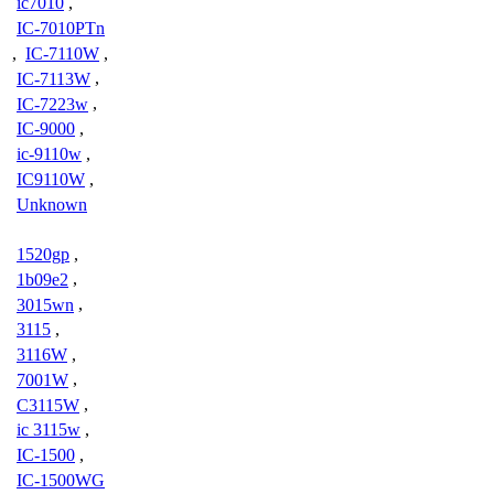
ic7010
,
IC-7010PTn
,
IC-7110W
,
IC-7113W
,
IC-7223w
,
IC-9000
,
ic-9110w
,
IC9110W
,
Unknown
1520gp
,
1b09e2
,
3015wn
,
3115
,
3116W
,
7001W
,
C3115W
,
ic 3115w
,
IC-1500
,
IC-1500WG