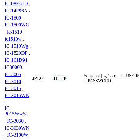
IC-08E61D
,
IC-14F96A
,
IC-1500
,
IC-1500WG
,
ic-1510
,
ic1510w
,
IC-1510Wg
,
IC-1520DP
,
IC-161D94
,
IC30000
,
IC-3005
,
/snapshot.jpg?account=[US
JPEG
HTTP
=[PASSWORD]
IC-3010
,
IC-3015
,
IC-3015WN
,
IC-
3015Ww5a
,
IC-3030
,
IC-3030WN
,
IC-3100W
,