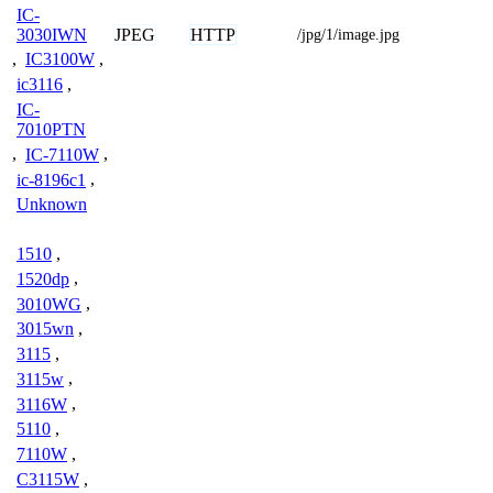
IC-
JPEG
HTTP
3030IWN
/jpg/1/image.jpg
,
IC3100W
,
ic3116
,
IC-
7010PTN
,
IC-7110W
,
ic-8196c1
,
Unknown
1510
,
1520dp
,
3010WG
,
3015wn
,
3115
,
3115w
,
3116W
,
5110
,
7110W
,
C3115W
,