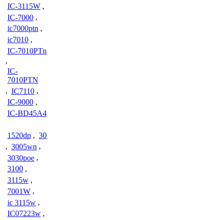
IC-3115W
,
IC-7000
,
ic7000ptn
,
ic7010
,
IC-7010PTn
,
IC-
7010PTN
,
IC7110
,
IC-9000
,
IC-BD45A4
1520dp
,
30
,
3005wn
,
3030poe
,
3100
,
3115w
,
7001W
,
ic 3115w
,
IC07223w
,