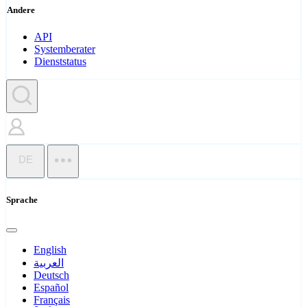
Andere
API
Systemberater
Dienststatus
DE
Sprache
English
العربية
Deutsch
Español
Français