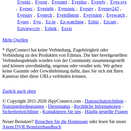
Eyenix
,
Eyeon
,
Eyeonet
,
Eyeplus
,
Eyerely
,
Eyes-sys
,
Eyesec
,
Eyesight
,
Eyesonic
,
Eyespy
,
Eyespy247
,
Eyesurv
,
Eyetech
,
Eyetelligent
,
Eyevision
,
Eyewatch
,
Eyseo
,
Eyu
,
Ez-ip
,
Ez-watching
,
Ezbiz
,
Ezcam
,
Eziviewcctv
,
Ezlink
,
Ezviz
Mehr Quellen
* iSpyConnect hat keine Verbindung, Zugehörigkeit oder
Verbindung zu den Produkten von Edimax. Die hier bereitgestellten
Verbindungsdetails wurden von der Community zusammengestellt
und können unvollständig, ungenau oder veraltet sein. Wir geben
keine Garantie oder Gewährleistung dafür, dass Sie sich mit Ihren
Kameras über diese URLs verbinden können.
Zurück nach oben
© Copyright 2011-2026 iSpyConnect.com -
Datenschutzrichtlinie
-
Nutzungsbedingungen
-
Dienststatus
-
Rechtliche Informationen
-
Sicherheitsrichtlinie
-
Kontaktieren Sie uns
-
Häufig gestellte Fragen
Neuer Benutzer?
Besuchen Sie die Homepage
oder lesen Sie unser
Agent DVR Benutzerhandbuch