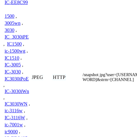
IC-EE8C99
1500
,
3005wn
,
3030
,
IC_3030iPE
,
IC1500
,
ic-1500wg
,
IC1510
,
IC-3005
,
IC-3030
,
/snapshot.jpg?user=[USER
JPEG
HTTP
IC3030iPoE
WORD]&strm=[CHANNEL]
,
IC-3030iWn
,
IC3030WN
,
ic-3116w
,
IC-3116W
,
ic-7001w
,
ic9000
,