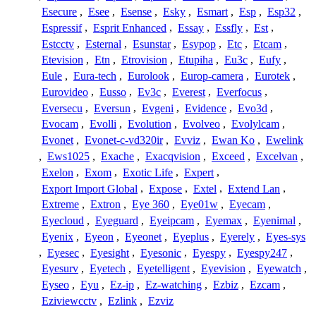
Esecure
,
Esee
,
Esense
,
Esky
,
Esmart
,
Esp
,
Esp32
,
Espressif
,
Esprit Enhanced
,
Essay
,
Essfly
,
Est
,
Estcctv
,
Esternal
,
Esunstar
,
Esypop
,
Etc
,
Etcam
,
Etevision
,
Etn
,
Etrovision
,
Etupiha
,
Eu3c
,
Eufy
,
Eule
,
Eura-tech
,
Eurolook
,
Europ-camera
,
Eurotek
,
Eurovideo
,
Eusso
,
Ev3c
,
Everest
,
Everfocus
,
Eversecu
,
Eversun
,
Evgeni
,
Evidence
,
Evo3d
,
Evocam
,
Evolli
,
Evolution
,
Evolveo
,
Evolylcam
,
Evonet
,
Evonet-c-vd320ir
,
Evviz
,
Ewan Ko
,
Ewelink
,
Ews1025
,
Exache
,
Exacqvision
,
Exceed
,
Excelvan
,
Exelon
,
Exom
,
Exotic Life
,
Expert
,
Export Import Global
,
Expose
,
Extel
,
Extend Lan
,
Extreme
,
Extron
,
Eye 360
,
Eye01w
,
Eyecam
,
Eyecloud
,
Eyeguard
,
Eyeipcam
,
Eyemax
,
Eyenimal
,
Eyenix
,
Eyeon
,
Eyeonet
,
Eyeplus
,
Eyerely
,
Eyes-sys
,
Eyesec
,
Eyesight
,
Eyesonic
,
Eyespy
,
Eyespy247
,
Eyesurv
,
Eyetech
,
Eyetelligent
,
Eyevision
,
Eyewatch
,
Eyseo
,
Eyu
,
Ez-ip
,
Ez-watching
,
Ezbiz
,
Ezcam
,
Eziviewcctv
,
Ezlink
,
Ezviz