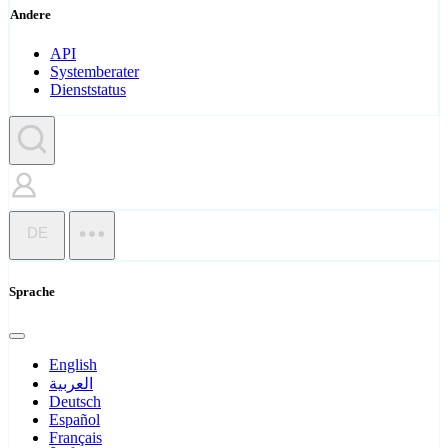
Andere
API
Systemberater
Dienststatus
DE
Sprache
English
العربية
Deutsch
Español
Français