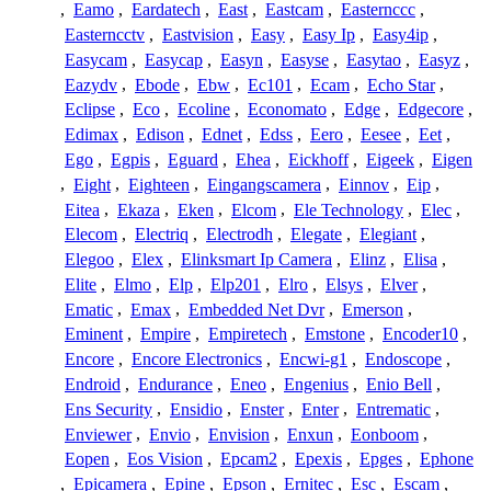
,
Eamo
,
Eardatech
,
East
,
Eastcam
,
Easternccc
,
Easterncctv
,
Eastvision
,
Easy
,
Easy Ip
,
Easy4ip
,
Easycam
,
Easycap
,
Easyn
,
Easyse
,
Easytao
,
Easyz
,
Eazydv
,
Ebode
,
Ebw
,
Ec101
,
Ecam
,
Echo Star
,
Eclipse
,
Eco
,
Ecoline
,
Economato
,
Edge
,
Edgecore
,
Edimax
,
Edison
,
Ednet
,
Edss
,
Eero
,
Eesee
,
Eet
,
Ego
,
Egpis
,
Eguard
,
Ehea
,
Eickhoff
,
Eigeek
,
Eigen
,
Eight
,
Eighteen
,
Eingangscamera
,
Einnov
,
Eip
,
Eitea
,
Ekaza
,
Eken
,
Elcom
,
Ele Technology
,
Elec
,
Elecom
,
Electriq
,
Electrodh
,
Elegate
,
Elegiant
,
Elegoo
,
Elex
,
Elinksmart Ip Camera
,
Elinz
,
Elisa
,
Elite
,
Elmo
,
Elp
,
Elp201
,
Elro
,
Elsys
,
Elver
,
Ematic
,
Emax
,
Embedded Net Dvr
,
Emerson
,
Eminent
,
Empire
,
Empiretech
,
Emstone
,
Encoder10
,
Encore
,
Encore Electronics
,
Encwi-g1
,
Endoscope
,
Endroid
,
Endurance
,
Eneo
,
Engenius
,
Enio Bell
,
Ens Security
,
Ensidio
,
Enster
,
Enter
,
Entrematic
,
Enviewer
,
Envio
,
Envision
,
Enxun
,
Eonboom
,
Eopen
,
Eos Vision
,
Epcam2
,
Epexis
,
Epges
,
Ephone
,
Epicamera
,
Epine
,
Epson
,
Ernitec
,
Esc
,
Escam
,