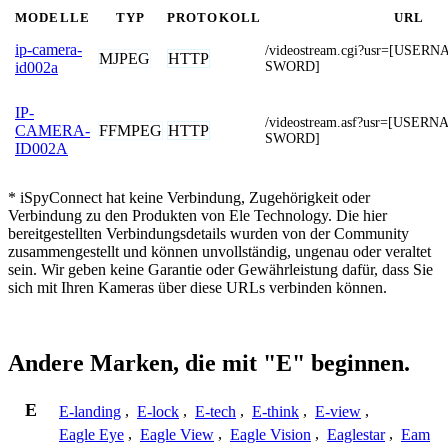
MODELLE
TYP
PROTOKOLL
URL
ip-camera-
/videostream.cgi?usr=[USE
MJPEG
HTTP
SWORD]
id002a
IP-
/videostream.asf?usr=[USE
FFMPEG
HTTP
CAMERA-
SWORD]
ID002A
* iSpyConnect hat keine Verbindung, Zugehörigkeit oder
Verbindung zu den Produkten von Ele Technology. Die hier
bereitgestellten Verbindungsdetails wurden von der Community
zusammengestellt und können unvollständig, ungenau oder veraltet
sein. Wir geben keine Garantie oder Gewährleistung dafür, dass Sie
sich mit Ihren Kameras über diese URLs verbinden können.
Andere Marken, die mit "E" beginnen.
E
E-landing
,
E-lock
,
E-tech
,
E-think
,
E-view
,
Eagle Eye
,
Eagle View
,
Eagle Vision
,
Eaglestar
,
Eam