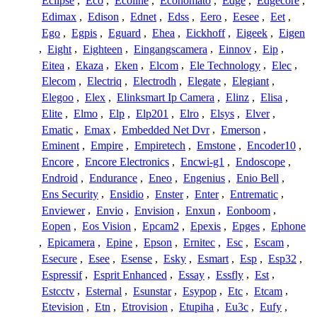
Eclipse
,
Eco
,
Ecoline
,
Economato
,
Edge
,
Edgecore
,
Edimax
,
Edison
,
Ednet
,
Edss
,
Eero
,
Eesee
,
Eet
,
Ego
,
Egpis
,
Eguard
,
Ehea
,
Eickhoff
,
Eigeek
,
Eigen
,
Eight
,
Eighteen
,
Eingangscamera
,
Einnov
,
Eip
,
Eitea
,
Ekaza
,
Eken
,
Elcom
,
Ele Technology
,
Elec
,
Elecom
,
Electriq
,
Electrodh
,
Elegate
,
Elegiant
,
Elegoo
,
Elex
,
Elinksmart Ip Camera
,
Elinz
,
Elisa
,
Elite
,
Elmo
,
Elp
,
Elp201
,
Elro
,
Elsys
,
Elver
,
Ematic
,
Emax
,
Embedded Net Dvr
,
Emerson
,
Eminent
,
Empire
,
Empiretech
,
Emstone
,
Encoder10
,
Encore
,
Encore Electronics
,
Encwi-g1
,
Endoscope
,
Endroid
,
Endurance
,
Eneo
,
Engenius
,
Enio Bell
,
Ens Security
,
Ensidio
,
Enster
,
Enter
,
Entrematic
,
Enviewer
,
Envio
,
Envision
,
Enxun
,
Eonboom
,
Eopen
,
Eos Vision
,
Epcam2
,
Epexis
,
Epges
,
Ephone
,
Epicamera
,
Epine
,
Epson
,
Ernitec
,
Esc
,
Escam
,
Esecure
,
Esee
,
Esense
,
Esky
,
Esmart
,
Esp
,
Esp32
,
Espressif
,
Esprit Enhanced
,
Essay
,
Essfly
,
Est
,
Estcctv
,
Esternal
,
Esunstar
,
Esypop
,
Etc
,
Etcam
,
Etevision
,
Etn
,
Etrovision
,
Etupiha
,
Eu3c
,
Eufy
,