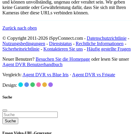
und können unvollständig, ungenau oder veraltet sein. Wir geben
keine Garantie oder Gewährleistung dafür, dass Sie sich mit Ihren
Kameras über diese URLs verbinden können.
Zurück nach oben
© Copyright 2011-2026 iSpyConnect.com -
Datenschutzrichtlinie
-
Nutzungsbedingungen
-
Dienststatus
-
Rechtliche Informationen
-
Sicherheitsrichtlinie
-
Kontaktieren Sie uns
-
Häufig gestellte Fragen
Neuer Benutzer?
Besuchen Sie die Homepage
oder lesen Sie unser
Agent DVR Benutzerhandbuch
Vergleich:
Agent DVR vs Blue Iris
·
Agent DVR vs Frigate
Design:
Suche
Suche
Epson Video-URL-Generator