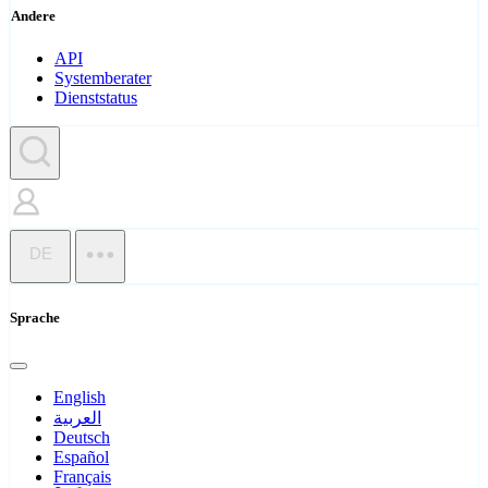
Andere
API
Systemberater
Dienststatus
DE
Sprache
English
العربية
Deutsch
Español
Français