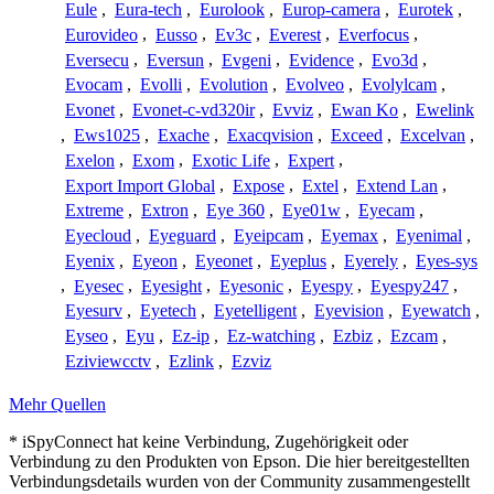
Eule
,
Eura-tech
,
Eurolook
,
Europ-camera
,
Eurotek
,
Eurovideo
,
Eusso
,
Ev3c
,
Everest
,
Everfocus
,
Eversecu
,
Eversun
,
Evgeni
,
Evidence
,
Evo3d
,
Evocam
,
Evolli
,
Evolution
,
Evolveo
,
Evolylcam
,
Evonet
,
Evonet-c-vd320ir
,
Evviz
,
Ewan Ko
,
Ewelink
,
Ews1025
,
Exache
,
Exacqvision
,
Exceed
,
Excelvan
,
Exelon
,
Exom
,
Exotic Life
,
Expert
,
Export Import Global
,
Expose
,
Extel
,
Extend Lan
,
Extreme
,
Extron
,
Eye 360
,
Eye01w
,
Eyecam
,
Eyecloud
,
Eyeguard
,
Eyeipcam
,
Eyemax
,
Eyenimal
,
Eyenix
,
Eyeon
,
Eyeonet
,
Eyeplus
,
Eyerely
,
Eyes-sys
,
Eyesec
,
Eyesight
,
Eyesonic
,
Eyespy
,
Eyespy247
,
Eyesurv
,
Eyetech
,
Eyetelligent
,
Eyevision
,
Eyewatch
,
Eyseo
,
Eyu
,
Ez-ip
,
Ez-watching
,
Ezbiz
,
Ezcam
,
Eziviewcctv
,
Ezlink
,
Ezviz
Mehr Quellen
* iSpyConnect hat keine Verbindung, Zugehörigkeit oder
Verbindung zu den Produkten von Epson. Die hier bereitgestellten
Verbindungsdetails wurden von der Community zusammengestellt