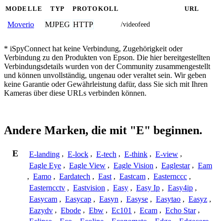
MODELLE
TYP
PROTOKOLL
URL
MJPEG
HTTP
Moverio
/videofeed
* iSpyConnect hat keine Verbindung, Zugehörigkeit oder
Verbindung zu den Produkten von Epson. Die hier bereitgestellten
Verbindungsdetails wurden von der Community zusammengestellt
und können unvollständig, ungenau oder veraltet sein. Wir geben
keine Garantie oder Gewährleistung dafür, dass Sie sich mit Ihren
Kameras über diese URLs verbinden können.
Andere Marken, die mit "E" beginnen.
E
E-landing
,
E-lock
,
E-tech
,
E-think
,
E-view
,
Eagle Eye
,
Eagle View
,
Eagle Vision
,
Eaglestar
,
Eam
,
Eamo
,
Eardatech
,
East
,
Eastcam
,
Easternccc
,
Easterncctv
,
Eastvision
,
Easy
,
Easy Ip
,
Easy4ip
,
Easycam
,
Easycap
,
Easyn
,
Easyse
,
Easytao
,
Easyz
,
Eazydv
,
Ebode
,
Ebw
,
Ec101
,
Ecam
,
Echo Star
,