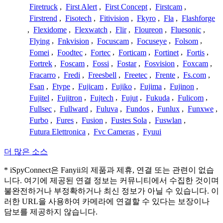
Firetruck
,
First Alert
,
First Concept
,
Firstcam
,
Firstrend
,
Fisotech
,
Fitivision
,
Fkyro
,
Fla
,
Flashforge
,
Flexidome
,
Flexwatch
,
Flir
,
Floureon
,
Fluesonic
,
Flying
,
Fnkvision
,
Focuscam
,
Focuseye
,
Folsom
,
Fomei
,
Foodtec
,
Fortec
,
Forticam
,
Fortinet
,
Fortis
,
Fortrek
,
Foscam
,
Fossi
,
Fostar
,
Fosvision
,
Foxcam
,
Fracarro
,
Fredi
,
Freesbell
,
Freetec
,
Frente
,
Fs.com
,
Fsan
,
Ftype
,
Fujicam
,
Fujiko
,
Fujima
,
Fujinon
,
Fujitel
,
Fujitron
,
Fujtech
,
Fujut
,
Fukuda
,
Fulicom
,
Fullsec
,
Fullward
,
Fuluva
,
Fundos
,
Funlux
,
Funxwe
,
Furbo
,
Fures
,
Fusion
,
Fustes Sola
,
Fuswlan
,
Futura Elettronica
,
Fvc Cameras
,
Fyuui
더 많은 소스
* iSpyConnect은 Fanyii의 제품과 제휴, 연결 또는 관련이 없습
니다. 여기에 제공된 연결 정보는 커뮤니티에서 수집한 것이며
불완전하거나 부정확하거나 최신 정보가 아닐 수 있습니다. 이
러한 URL을 사용하여 카메라에 연결할 수 있다는 보장이나
담보를 제공하지 않습니다.