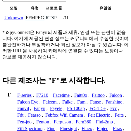
모델
유형
프로토콜
유알엘
FFMPEG
RTSP
Unknown
/11
* iSpyConnect은 Fanyii의 제품과 제휴, 연결 또는 관련이 없습
니다. 여기에 제공된 연결 정보는 커뮤니티에서 수집한 것이며
불완전하거나 부정확하거나 최신 정보가 아닐 수 있습니다. 이
러한 URL을 사용하여 카메라에 연결할 수 있다는 보장이나
담보를 제공하지 않습니다.
다른 제조사는 "F"로 시작합니다.
F
F-series
,
F7210
,
Facetime
,
Faitt0o
,
Faittoo
,
Falcon
,
Falcon Eye
,
Faleemi
,
Falke
,
Fam
,
Fanse
,
Fanshine
,
Fanvil
,
Fanyii
,
Fayele
,
Fb-100ap
,
Fc5415e
,
Fcc
,
Fdt
,
Feasso
,
Febfox Wifi Camera
,
Feit Electric
,
Feite
,
Fen-joo
,
Fenton
,
Ferguson
,
Fern360
,
Fhd-2mp
,
Fifi Spectrum
,
Fine
,
Finesight
,
Finex
,
Fiptec
,
Firas
,