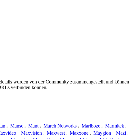
gsdetails wurden von der Community zusammengestellt und können
e URLs verbinden können.
tan
,
Manse
,
Mant
,
March Networks
,
Marlboze
,
Marmitek
,
axvideo
,
Maxvision
,
Maxwest
,
Maxxone
,
Maygion
,
Mazi
,