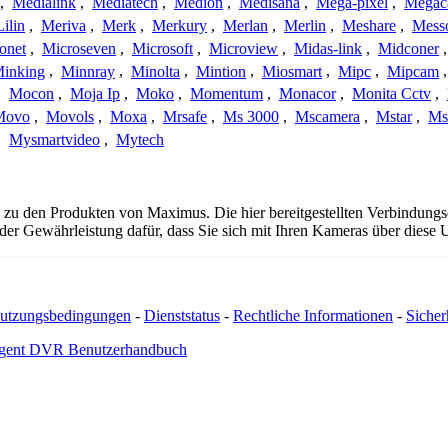
,
Medialink
,
Mediatech
,
Medion
,
Medisana
,
Mega-pixel
,
Mega
Lilin
,
Meriva
,
Merk
,
Merkury
,
Merlan
,
Merlin
,
Meshare
,
Mess
onet
,
Microseven
,
Microsoft
,
Microview
,
Midas-link
,
Midconer
inking
,
Minnray
,
Minolta
,
Mintion
,
Miosmart
,
Mipc
,
Mipcam
,
Mocon
,
Moja Ip
,
Moko
,
Momentum
,
Monacor
,
Monita Cctv
,
Movo
,
Movols
,
Moxa
,
Mrsafe
,
Ms 3000
,
Mscamera
,
Mstar
,
Ms
,
Mysmartvideo
,
Mytech
 zu den Produkten von Maximus. Die hier bereitgestellten Verbindun
 oder Gewährleistung dafür, dass Sie sich mit Ihren Kameras über dies
utzungsbedingungen
-
Dienststatus
-
Rechtliche Informationen
-
Sicherh
gent DVR Benutzerhandbuch