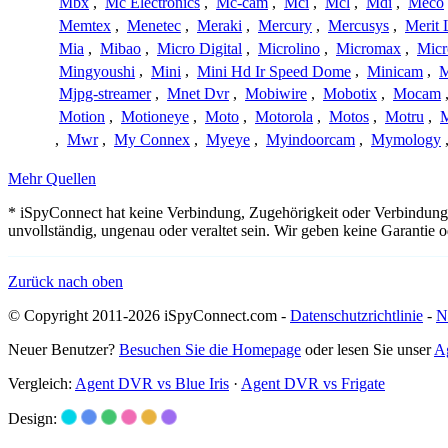
Mbx
,
Mc Electronics
,
Mc-cam
,
Mci
,
Mcl
,
Mdi
,
Meco
Memtex
,
Menetec
,
Meraki
,
Mercury
,
Mercusys
,
Merit 
Mia
,
Mibao
,
Micro Digital
,
Microlino
,
Micromax
,
Micr
Mingyoushi
,
Mini
,
Mini Hd Ir Speed Dome
,
Minicam
,
M
Mjpg-streamer
,
Mnet Dvr
,
Mobiwire
,
Mobotix
,
Mocam
Motion
,
Motioneye
,
Moto
,
Motorola
,
Motos
,
Motru
,
,
Mwr
,
My Connex
,
Myeye
,
Myindoorcam
,
Mymology
Mehr Quellen
* iSpyConnect hat keine Verbindung, Zugehörigkeit oder Verbindung
unvollständig, ungenau oder veraltet sein. Wir geben keine Garantie
Zurück nach oben
© Copyright 2011-2026 iSpyConnect.com -
Datenschutzrichtlinie
-
N
Neuer Benutzer?
Besuchen Sie die Homepage
oder lesen Sie unser
A
Vergleich:
Agent DVR vs Blue Iris
·
Agent DVR vs Frigate
Design: