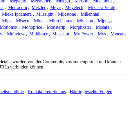
cam
,
Megapix
,
Megavideo
,
Meiego
,
Meisort
,
Melchioni
,
oa
,
Metrocom
,
Metzler
,
Meye
,
Meyetech
,
Mi Casa Verde
,
,
Mieke Ipcamera
,
Milesight
,
Milestone
,
Millennial
,
,
Mips
,
Misecu
,
Mitec
,
Mitra Utama
,
Mivision
,
Mjpeg
,
Monomat
,
Monoprice
,
Monsterip
,
Morphxstar
,
Mosafe
,
v
,
Mubview
,
Multilaser
,
Mustcam
,
Mv Power
,
Mvs
,
Mvteam
gsdetails wurden von der Community zusammengestellt und können
e URLs verbinden können.
eitsrichtlinie
-
Kontaktieren Sie uns
-
Häufig gestellte Fragen