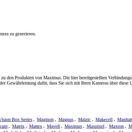
mera zu generieren.
 zu den Produkten von Maximus. Die hier bereitgestellten Verbindun
 oder Gewährleistung dafür, dass Sie sich mit Ihren Kameras über dies
ision Box Series
,
Maginon
,
Magnus
,
Maizic
,
Makecell
,
Manhat
ecam
,
Matrix
,
Mattex
,
Mavell
,
Maximus
,
Maxpixel
,
Maxron
,
M