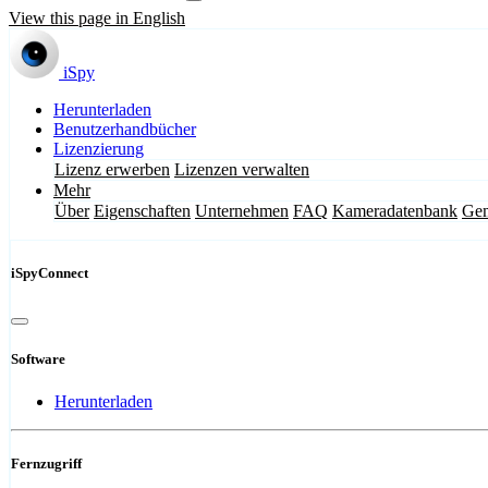
View this page in English
iSpy
Herunterladen
Benutzerhandbücher
Lizenzierung
Lizenz erwerben
Lizenzen verwalten
Mehr
Über
Eigenschaften
Unternehmen
FAQ
Kameradatenbank
Gem
iSpyConnect
Software
Herunterladen
Fernzugriff