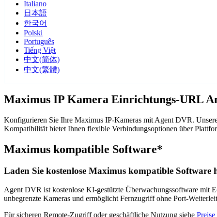
Italiano
日本語
한국어
Polski
Português
Tiếng Việt
中文(简体)
中文(繁體)
Maximus IP Kamera Einrichtungs-URL An
Konfigurieren Sie Ihre Maximus IP-Kameras mit Agent DVR. Unsere 
Kompatibilität bietet Ihnen flexible Verbindungsoptionen über Pla
Maximus kompatible Software*
Laden Sie kostenlose Maximus kompatible Software h
Agent DVR ist kostenlose KI-gestützte Überwachungssoftware mit Ech
unbegrenzte Kameras und ermöglicht Fernzugriff ohne Port-Weiterle
Für sicheren Remote-Zugriff oder geschäftliche Nutzung siehe
Preise