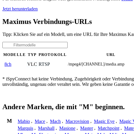
Jetzt herunterladen
Maximus Verbindungs-URLs
Tipp: Klicken Sie auf ein Modell, um eine URL für Ihre Maximus Ka
MODELLE
TYP
PROTOKOLL
URL
VLC
RTSP
8ch
/mpeg4/[CHANNEL]/media.amp
* iSpyConnect hat keine Verbindung, Zugehörigkeit oder Verbindung
unvollständig, ungenau oder veraltet sein. Wir geben keine Garantie
Andere Marken, die mit "M" beginnen.
M
Mabio
,
Mace
,
Mach
,
Macrovision
,
Magic Eye
,
Magic V
Marquis
,
Marshall
,
Masione
,
Master
,
Matchpoint
,
Mat