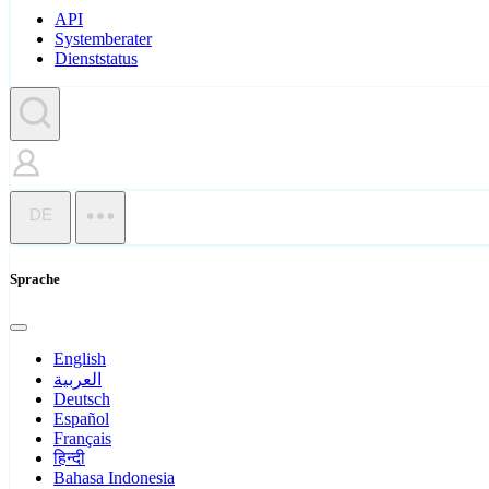
API
Systemberater
Dienststatus
DE
Sprache
English
العربية
Deutsch
Español
Français
हिन्दी
Bahasa Indonesia