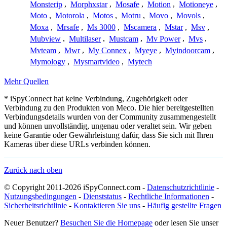
Monsterip
,
Morphxstar
,
Mosafe
,
Motion
,
Motioneye
,
Moto
,
Motorola
,
Motos
,
Motru
,
Movo
,
Movols
,
Moxa
,
Mrsafe
,
Ms 3000
,
Mscamera
,
Mstar
,
Msv
,
Mubview
,
Multilaser
,
Mustcam
,
Mv Power
,
Mvs
,
Mvteam
,
Mwr
,
My Connex
,
Myeye
,
Myindoorcam
,
Mymology
,
Mysmartvideo
,
Mytech
Mehr Quellen
* iSpyConnect hat keine Verbindung, Zugehörigkeit oder
Verbindung zu den Produkten von Meco. Die hier bereitgestellten
Verbindungsdetails wurden von der Community zusammengestellt
und können unvollständig, ungenau oder veraltet sein. Wir geben
keine Garantie oder Gewährleistung dafür, dass Sie sich mit Ihren
Kameras über diese URLs verbinden können.
Zurück nach oben
© Copyright 2011-2026 iSpyConnect.com -
Datenschutzrichtlinie
-
Nutzungsbedingungen
-
Dienststatus
-
Rechtliche Informationen
-
Sicherheitsrichtlinie
-
Kontaktieren Sie uns
-
Häufig gestellte Fragen
Neuer Benutzer?
Besuchen Sie die Homepage
oder lesen Sie unser