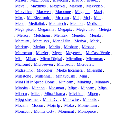
Master
,
Matchpoint
,
Matecam
,
Matrix
,
Mattex
,
Mavell
,
Maximus
,
Maxpixel
,
Maxron
,
Maxvideo
,
Maxvision
,
Maxwest
,
Maxxone
,
Maygion
,
Mazi
,
Mbx
,
Mc Electronics
,
Mc-cam
,
Mci
,
Mcl
,
Mdi
,
Meco
,
Medialink
,
Mediatech
,
Medion
,
Medisana
,
Mega-pixel
,
Megacam
,
Megapix
,
Megavideo
,
Meiego
,
Meisort
,
Melchioni
,
Memtex
,
Menetec
,
Meraki
,
Mercury
,
Mercusys
,
Merit Lilin
,
Meriva
,
Merk
,
Merkury
,
Merlan
,
Merlin
,
Meshare
,
Messoa
,
Metrocom
,
Metzler
,
Meye
,
Meyetech
,
Mi Casa Verde
,
Mia
,
Mibao
,
Micro Digital
,
Microlino
,
Micromax
,
Micronet
,
Microseven
,
Microsoft
,
Microview
,
Midas-link
,
Midconer
,
Mieke Ipcamera
,
Milesight
,
Milestone
,
Millennial
,
Mingyoushi
,
Mini
,
Mini Hd Ir Speed Dome
,
Minicam
,
Minking
,
Minnray
,
Minolta
,
Mintion
,
Miosmart
,
Mipc
,
Mipcam
,
Mips
,
Misecu
,
Mitec
,
Mitra Utama
,
Mivision
,
Mjpeg
,
Mjpg-streamer
,
Mnet Dvr
,
Mobiwire
,
Mobotix
,
Mocam
,
Mocon
,
Moja Ip
,
Moko
,
Momentum
,
Monacor
,
Monita Cctv
,
Monomat
,
Monoprice
,