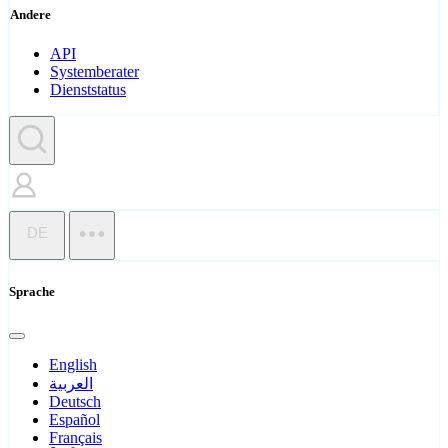
Andere
API
Systemberater
Dienststatus
DE
Sprache
English
العربية
Deutsch
Español
Français