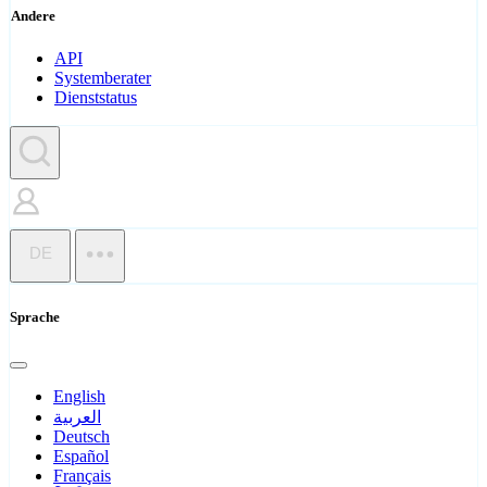
Andere
API
Systemberater
Dienststatus
DE
Sprache
English
العربية
Deutsch
Español
Français