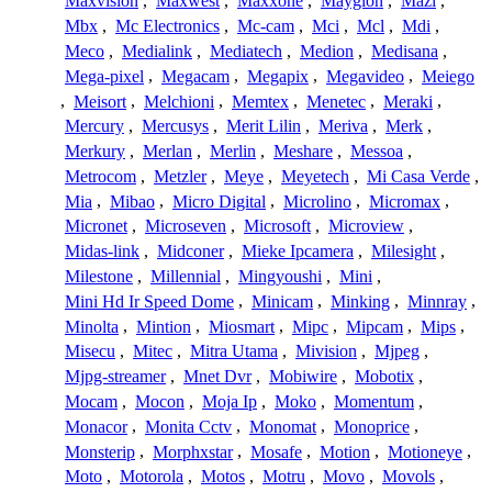
Maxvision
,
Maxwest
,
Maxxone
,
Maygion
,
Mazi
,
Mbx
,
Mc Electronics
,
Mc-cam
,
Mci
,
Mcl
,
Mdi
,
Meco
,
Medialink
,
Mediatech
,
Medion
,
Medisana
,
Mega-pixel
,
Megacam
,
Megapix
,
Megavideo
,
Meiego
,
Meisort
,
Melchioni
,
Memtex
,
Menetec
,
Meraki
,
Mercury
,
Mercusys
,
Merit Lilin
,
Meriva
,
Merk
,
Merkury
,
Merlan
,
Merlin
,
Meshare
,
Messoa
,
Metrocom
,
Metzler
,
Meye
,
Meyetech
,
Mi Casa Verde
,
Mia
,
Mibao
,
Micro Digital
,
Microlino
,
Micromax
,
Micronet
,
Microseven
,
Microsoft
,
Microview
,
Midas-link
,
Midconer
,
Mieke Ipcamera
,
Milesight
,
Milestone
,
Millennial
,
Mingyoushi
,
Mini
,
Mini Hd Ir Speed Dome
,
Minicam
,
Minking
,
Minnray
,
Minolta
,
Mintion
,
Miosmart
,
Mipc
,
Mipcam
,
Mips
,
Misecu
,
Mitec
,
Mitra Utama
,
Mivision
,
Mjpeg
,
Mjpg-streamer
,
Mnet Dvr
,
Mobiwire
,
Mobotix
,
Mocam
,
Mocon
,
Moja Ip
,
Moko
,
Momentum
,
Monacor
,
Monita Cctv
,
Monomat
,
Monoprice
,
Monsterip
,
Morphxstar
,
Mosafe
,
Motion
,
Motioneye
,
Moto
,
Motorola
,
Motos
,
Motru
,
Movo
,
Movols
,