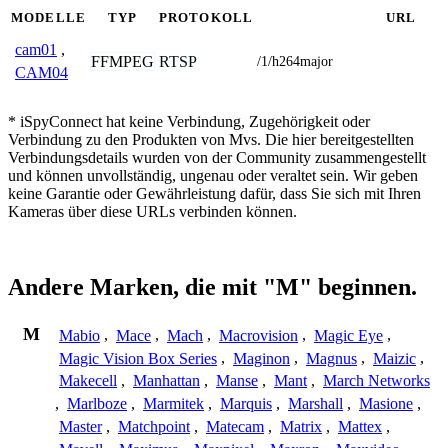
MODELLE
TYP
PROTOKOLL
URL
cam01
,
FFMPEG
RTSP
/1/h264major
CAM04
* iSpyConnect hat keine Verbindung, Zugehörigkeit oder
Verbindung zu den Produkten von Mvs. Die hier bereitgestellten
Verbindungsdetails wurden von der Community zusammengestellt
und können unvollständig, ungenau oder veraltet sein. Wir geben
keine Garantie oder Gewährleistung dafür, dass Sie sich mit Ihren
Kameras über diese URLs verbinden können.
Andere Marken, die mit "M" beginnen.
M
Mabio
,
Mace
,
Mach
,
Macrovision
,
Magic Eye
,
Magic Vision Box Series
,
Maginon
,
Magnus
,
Maizic
,
Makecell
,
Manhattan
,
Manse
,
Mant
,
March Networks
,
Marlboze
,
Marmitek
,
Marquis
,
Marshall
,
Masione
,
Master
,
Matchpoint
,
Matecam
,
Matrix
,
Mattex
,