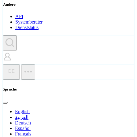
Andere
API
Systemberater
Dienststatus
DE
Sprache
English
العربية
Deutsch
Español
Français