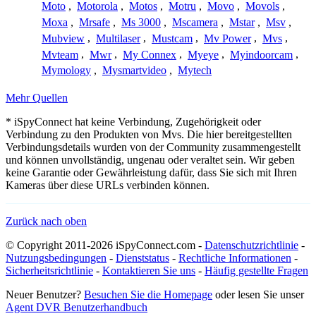
Moto
,
Motorola
,
Motos
,
Motru
,
Movo
,
Movols
,
Moxa
,
Mrsafe
,
Ms 3000
,
Mscamera
,
Mstar
,
Msv
,
Mubview
,
Multilaser
,
Mustcam
,
Mv Power
,
Mvs
,
Mvteam
,
Mwr
,
My Connex
,
Myeye
,
Myindoorcam
,
Mymology
,
Mysmartvideo
,
Mytech
Mehr Quellen
* iSpyConnect hat keine Verbindung, Zugehörigkeit oder
Verbindung zu den Produkten von Mvs. Die hier bereitgestellten
Verbindungsdetails wurden von der Community zusammengestellt
und können unvollständig, ungenau oder veraltet sein. Wir geben
keine Garantie oder Gewährleistung dafür, dass Sie sich mit Ihren
Kameras über diese URLs verbinden können.
Zurück nach oben
© Copyright 2011-2026 iSpyConnect.com -
Datenschutzrichtlinie
-
Nutzungsbedingungen
-
Dienststatus
-
Rechtliche Informationen
-
Sicherheitsrichtlinie
-
Kontaktieren Sie uns
-
Häufig gestellte Fragen
Neuer Benutzer?
Besuchen Sie die Homepage
oder lesen Sie unser
Agent DVR Benutzerhandbuch