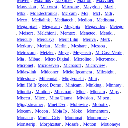
Mavell
,
Maximus
,
Maxpixel
,
Maxron
,
Maxvideo
,
Maxvision
,
Maxwest
,
Maxxone
,
Maygion
,
Mazi
,
Mbx
,
Mc Electronics
,
Mc-cam
,
Mci
,
Mcl
,
Mdi
,
Meco
,
Medialink
,
Mediatech
,
Medion
,
Medisana
,
Mega-pixel
,
Megacam
,
Megapix
,
Megavideo
,
Meiego
,
Meisort
,
Melchioni
,
Memtex
,
Menetec
,
Meraki
,
Mercury
,
Mercusys
,
Merit Lilin
,
Meriva
,
Merk
,
Merkury
,
Merlan
,
Merlin
,
Meshare
,
Messoa
,
Metrocom
,
Metzler
,
Meye
,
Meyetech
,
Mi Casa Verde
,
Mia
,
Mibao
,
Micro Digital
,
Microlino
,
Micromax
,
Micronet
,
Microseven
,
Microsoft
,
Microview
,
Midas-link
,
Midconer
,
Mieke Ipcamera
,
Milesight
,
Milestone
,
Millennial
,
Mingyoushi
,
Mini
,
Mini Hd Ir Speed Dome
,
Minicam
,
Minking
,
Minnray
,
Minolta
,
Mintion
,
Miosmart
,
Mipc
,
Mipcam
,
Mips
,
Misecu
,
Mitec
,
Mitra Utama
,
Mivision
,
Mjpeg
,
Mjpg-streamer
,
Mnet Dvr
,
Mobiwire
,
Mobotix
,
Mocam
,
Mocon
,
Moja Ip
,
Moko
,
Momentum
,
Monacor
,
Monita Cctv
,
Monomat
,
Monoprice
,
Monsterip
,
Morphxstar
,
Mosafe
,
Motion
,
Motioneye
,