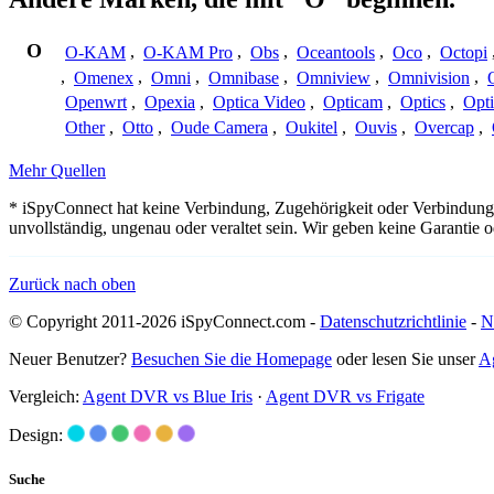
O
O-KAM
,
O-KAM Pro
,
Obs
,
Oceantools
,
Oco
,
Octopi
,
Omenex
,
Omni
,
Omnibase
,
Omniview
,
Omnivision
,
Openwrt
,
Opexia
,
Optica Video
,
Opticam
,
Optics
,
Opt
Other
,
Otto
,
Oude Camera
,
Oukitel
,
Ouvis
,
Overcap
,
Mehr Quellen
* iSpyConnect hat keine Verbindung, Zugehörigkeit oder Verbindung
unvollständig, ungenau oder veraltet sein. Wir geben keine Garantie
Zurück nach oben
© Copyright 2011-2026 iSpyConnect.com -
Datenschutzrichtlinie
-
N
Neuer Benutzer?
Besuchen Sie die Homepage
oder lesen Sie unser
A
Vergleich:
Agent DVR vs Blue Iris
·
Agent DVR vs Frigate
Design:
Suche