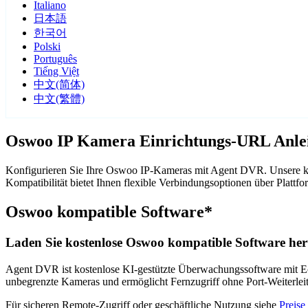
Italiano
日本語
한국어
Polski
Português
Tiếng Việt
中文(简体)
中文(繁體)
Oswoo IP Kamera Einrichtungs-URL Anle
Konfigurieren Sie Ihre Oswoo IP-Kameras mit Agent DVR. Unsere ko
Kompatibilität bietet Ihnen flexible Verbindungsoptionen über Pla
Oswoo kompatible Software*
Laden Sie kostenlose Oswoo kompatible Software her
Agent DVR ist kostenlose KI-gestützte Überwachungssoftware mit Ech
unbegrenzte Kameras und ermöglicht Fernzugriff ohne Port-Weiterle
Für sicheren Remote-Zugriff oder geschäftliche Nutzung siehe
Preise