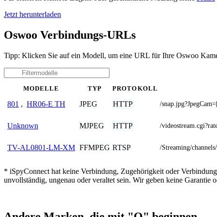
Jetzt herunterladen
Oswoo Verbindungs-URLs
Tipp: Klicken Sie auf ein Modell, um eine URL für Ihre Oswoo Kame
MODELLE
TYP
PROTOKOLL
JPEG
HTTP
801
,
HR06-E TH
/snap.jpg?JpegCa
MJPEG
HTTP
Unknown
/videostream.cgi
FFMPEG
RTSP
TV-AL0801-LM-XM
/Streaming/channels
* iSpyConnect hat keine Verbindung, Zugehörigkeit oder Verbindung
unvollständig, ungenau oder veraltet sein. Wir geben keine Garantie
Andere Marken, die mit "O" beginnen.