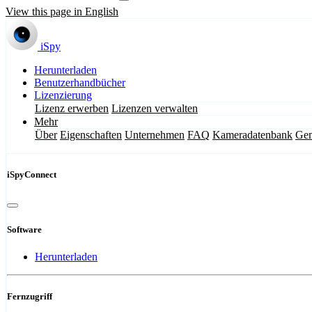
View this page in English
iSpy
Herunterladen
Benutzerhandbücher
Lizenzierung
Lizenz erwerben
Lizenzen verwalten
Mehr
Über
Eigenschaften
Unternehmen
FAQ
Kameradatenbank
Gem
iSpyConnect
Software
Herunterladen
Fernzugriff