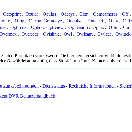
,
Octoprint
,
Ocular
,
Oculus
,
Odesys
,
Oem
,
Oemcameras
,
Off
,
Omny
,
Omp
,
Oncam Grandeye
,
Onepixel
,
Oneteck
,
Oniv
,
Onix
ima
,
Optimus
,
Optio
,
Optiview
,
Optivision
,
Optris
,
Orbit
,
Ord
Overmax
,
Overseer
,
Ovislink
,
Owl
,
Owlcam
,
Owlcat
,
Owluck
 zu den Produkten von Oswoo. Die hier bereitgestellten Verbindungs
 oder Gewährleistung dafür, dass Sie sich mit Ihren Kameras über dies
utzungsbedingungen
-
Dienststatus
-
Rechtliche Informationen
-
Sicherh
gent DVR Benutzerhandbuch