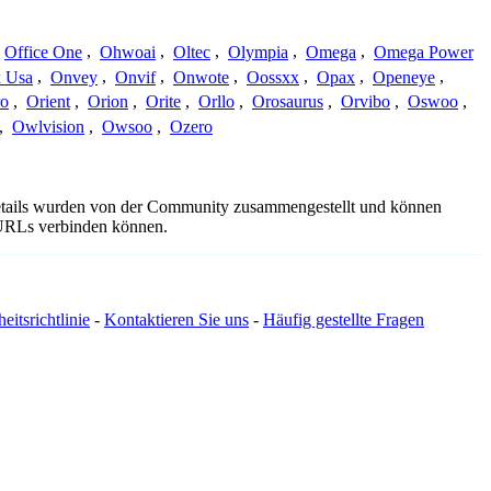
Office One
,
Ohwoai
,
Oltec
,
Olympia
,
Omega
,
Omega Power
 Usa
,
Onvey
,
Onvif
,
Onwote
,
Oossxx
,
Opax
,
Openeye
,
ro
,
Orient
,
Orion
,
Orite
,
Orllo
,
Orosaurus
,
Orvibo
,
Oswoo
,
,
Owlvision
,
Owsoo
,
Ozero
details wurden von der Community zusammengestellt und können
e URLs verbinden können.
eitsrichtlinie
-
Kontaktieren Sie uns
-
Häufig gestellte Fragen