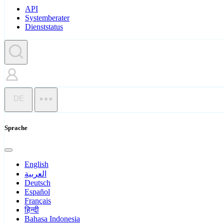
API
Systemberater
Dienststatus
DE
Sprache
English
العربية
Deutsch
Español
Français
हिन्दी
Bahasa Indonesia