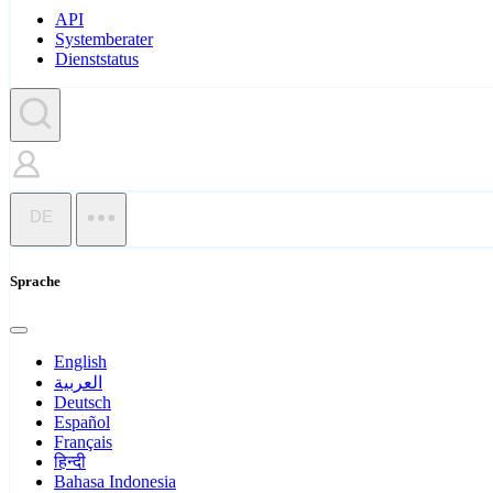
API
Systemberater
Dienststatus
DE
Sprache
English
العربية
Deutsch
Español
Français
हिन्दी
Bahasa Indonesia