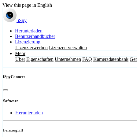
View this page in English
iSpy
Herunterladen
Benutzerhandbücher
Lizenzierung
Lizenz erwerben
Lizenzen verwalten
Mehr
Über
Eigenschaften
Unternehmen
FAQ
Kameradatenbank
Gem
iSpyConnect
Software
Herunterladen
Fernzugriff