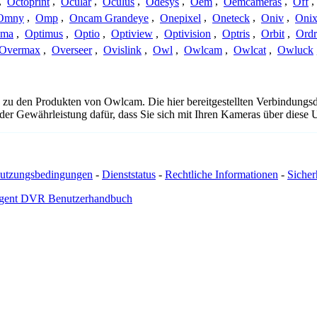
,
Octoprint
,
Ocular
,
Oculus
,
Odesys
,
Oem
,
Oemcameras
,
Off
,
Omny
,
Omp
,
Oncam Grandeye
,
Onepixel
,
Oneteck
,
Oniv
,
Onix
ima
,
Optimus
,
Optio
,
Optiview
,
Optivision
,
Optris
,
Orbit
,
Ord
Overmax
,
Overseer
,
Ovislink
,
Owl
,
Owlcam
,
Owlcat
,
Owluck
 zu den Produkten von Owlcam. Die hier bereitgestellten Verbindung
 oder Gewährleistung dafür, dass Sie sich mit Ihren Kameras über dies
utzungsbedingungen
-
Dienststatus
-
Rechtliche Informationen
-
Sicherh
gent DVR Benutzerhandbuch