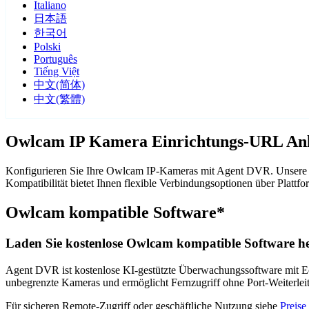
Italiano
日本語
한국어
Polski
Português
Tiếng Việt
中文(简体)
中文(繁體)
Owlcam IP Kamera Einrichtungs-URL Anl
Konfigurieren Sie Ihre Owlcam IP-Kameras mit Agent DVR. Unsere k
Kompatibilität bietet Ihnen flexible Verbindungsoptionen über Pla
Owlcam kompatible Software*
Laden Sie kostenlose Owlcam kompatible Software he
Agent DVR ist kostenlose KI-gestützte Überwachungssoftware mit Ech
unbegrenzte Kameras und ermöglicht Fernzugriff ohne Port-Weiterle
Für sicheren Remote-Zugriff oder geschäftliche Nutzung siehe
Preise