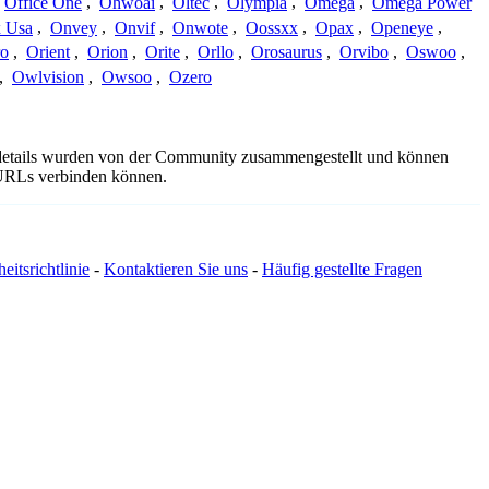
Office One
,
Ohwoai
,
Oltec
,
Olympia
,
Omega
,
Omega Power
 Usa
,
Onvey
,
Onvif
,
Onwote
,
Oossxx
,
Opax
,
Openeye
,
ro
,
Orient
,
Orion
,
Orite
,
Orllo
,
Orosaurus
,
Orvibo
,
Oswoo
,
,
Owlvision
,
Owsoo
,
Ozero
sdetails wurden von der Community zusammengestellt und können
e URLs verbinden können.
eitsrichtlinie
-
Kontaktieren Sie uns
-
Häufig gestellte Fragen