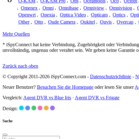
O
O-KAM
,
O-KAM Pro
,
Obs
,
Oceantools
,
Oco
,
Octopi
,
Omenex
,
Omni
,
Omnibase
,
Omniview
,
Omnivision
,
Openwrt
,
Opexia
,
Optica Video
,
Opticam
,
Optics
,
Opt
Other
,
Otto
,
Oude Camera
,
Oukitel
,
Ouvis
,
Overcap
,
Mehr Quellen
* iSpyConnect hat keine Verbindung, Zugehörigkeit oder Verbindung
unvollständig, ungenau oder veraltet sein. Wir geben keine Garantie
Zurück nach oben
© Copyright 2011-2026 iSpyConnect.com -
Datenschutzrichtlinie
-
N
Neuer Benutzer?
Besuchen Sie die Homepage
oder lesen Sie unser
A
Vergleich:
Agent DVR vs Blue Iris
·
Agent DVR vs Frigate
Design:
Suche