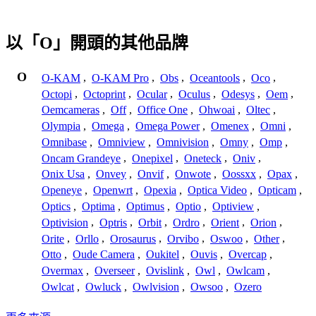
以「O」開頭的其他品牌
O
O-KAM
,
O-KAM Pro
,
Obs
,
Oceantools
,
Oco
,
Octopi
,
Octoprint
,
Ocular
,
Oculus
,
Odesys
,
Oem
,
Oemcameras
,
Off
,
Office One
,
Ohwoai
,
Oltec
,
Olympia
,
Omega
,
Omega Power
,
Omenex
,
Omni
,
Omnibase
,
Omniview
,
Omnivision
,
Omny
,
Omp
,
Oncam Grandeye
,
Onepixel
,
Oneteck
,
Oniv
,
Onix Usa
,
Onvey
,
Onvif
,
Onwote
,
Oossxx
,
Opax
,
Openeye
,
Openwrt
,
Opexia
,
Optica Video
,
Opticam
,
Optics
,
Optima
,
Optimus
,
Optio
,
Optiview
,
Optivision
,
Optris
,
Orbit
,
Ordro
,
Orient
,
Orion
,
Orite
,
Orllo
,
Orosaurus
,
Orvibo
,
Oswoo
,
Other
,
Otto
,
Oude Camera
,
Oukitel
,
Ouvis
,
Overcap
,
Overmax
,
Overseer
,
Ovislink
,
Owl
,
Owlcam
,
Owlcat
,
Owluck
,
Owlvision
,
Owsoo
,
Ozero