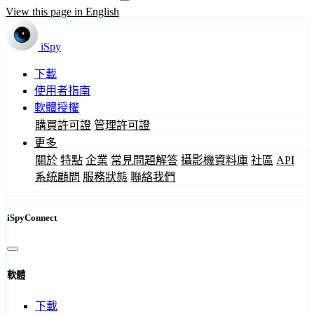
View this page in English
iSpy
下載
使用者指南
軟體授權
購買許可證
管理許可證
更多
關於
特點
企業
常見問題解答
攝影機資料庫
社區
API
系統顧問
服務狀態
聯絡我們
iSpyConnect
軟體
下載