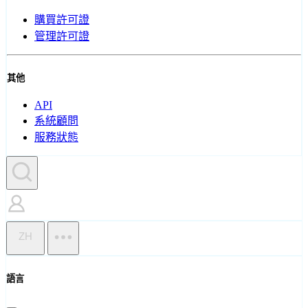
購買許可證
管理許可證
其他
API
系統顧問
服務狀態
ZH
語言