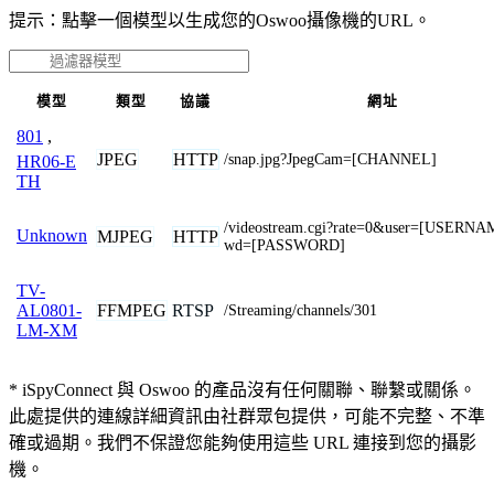
提示：點擊一個模型以生成您的Oswoo攝像機的URL。
模型
類型
協議
網址
801
,
JPEG
HTTP
/snap.jpg?JpegCam=[CHANNEL]
HR06-E
TH
/videostream.cgi?rate=0&user=[USERN
Unknown
MJPEG
HTTP
wd=[PASSWORD]
TV-
FFMPEG
RTSP
AL0801-
/Streaming/channels/301
LM-XM
* iSpyConnect 與 Oswoo 的產品沒有任何關聯、聯繫或關係。
此處提供的連線詳細資訊由社群眾包提供，可能不完整、不準
確或過期。我們不保證您能夠使用這些 URL 連接到您的攝影
機。