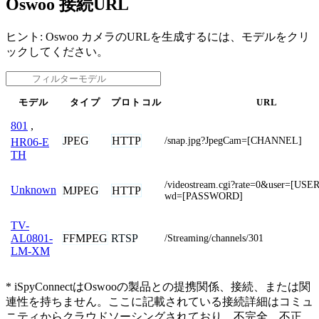
Oswoo 接続URL
ヒント: Oswoo カメラのURLを生成するには、モデルをクリ
ックしてください。
モデル
タイプ
プロトコル
URL
801
,
JPEG
HTTP
/snap.jpg?JpegCam=[CHANNEL]
HR06-E
TH
/videostream.cgi?rate=0&user=[U
Unknown
MJPEG
HTTP
wd=[PASSWORD]
TV-
FFMPEG
RTSP
AL0801-
/Streaming/channels/301
LM-XM
* iSpyConnectはOswooの製品との提携関係、接続、または関
連性を持ちません。ここに記載されている接続詳細はコミュ
ニティからクラウドソーシングされており、不完全、不正