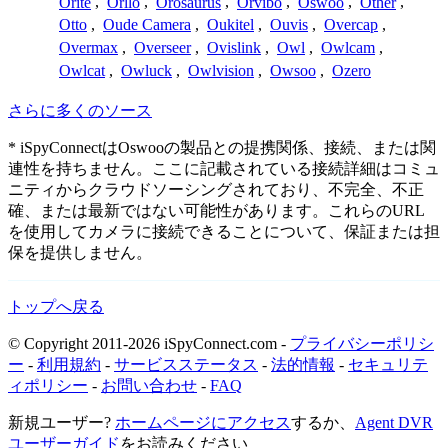
Orite
,
Orllo
,
Orosaurus
,
Orvibo
,
Oswoo
,
Other
,
Otto
,
Oude Camera
,
Oukitel
,
Ouvis
,
Overcap
,
Overmax
,
Overseer
,
Ovislink
,
Owl
,
Owlcam
,
Owlcat
,
Owluck
,
Owlvision
,
Owsoo
,
Ozero
さらに多くのソース
* iSpyConnectはOswooの製品との提携関係、接続、または関
連性を持ちません。ここに記載されている接続詳細はコミュ
ニティからクラウドソーシングされており、不完全、不正
確、または最新ではない可能性があります。これらのURL
を使用してカメラに接続できることについて、保証または担
保を提供しません。
トップへ戻る
© Copyright 2011-2026 iSpyConnect.com -
プライバシーポリシ
ー
-
利用規約
-
サービスステータス
-
法的情報
-
セキュリテ
ィポリシー
-
お問い合わせ
-
FAQ
新規ユーザー?
ホームページにアクセス
するか、
Agent DVR
ユーザーガイド
をお読みください