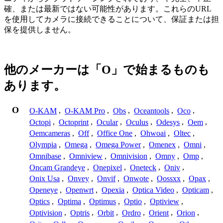
確、または最新ではない可能性があります。これらのURL
を使用してカメラに接続できることについて、保証または担
保を提供しません。
他のメーカーは「O」で始まるものも
あります。
O
O-KAM
,
O-KAM Pro
,
Obs
,
Oceantools
,
Oco
,
Octopi
,
Octoprint
,
Ocular
,
Oculus
,
Odesys
,
Oem
,
Oemcameras
,
Off
,
Office One
,
Ohwoai
,
Oltec
,
Olympia
,
Omega
,
Omega Power
,
Omenex
,
Omni
,
Omnibase
,
Omniview
,
Omnivision
,
Omny
,
Omp
,
Oncam Grandeye
,
Onepixel
,
Oneteck
,
Oniv
,
Onix Usa
,
Onvey
,
Onvif
,
Onwote
,
Oossxx
,
Opax
,
Openeye
,
Openwrt
,
Opexia
,
Optica Video
,
Opticam
,
Optics
,
Optima
,
Optimus
,
Optio
,
Optiview
,
Optivision
,
Optris
,
Orbit
,
Ordro
,
Orient
,
Orion
,