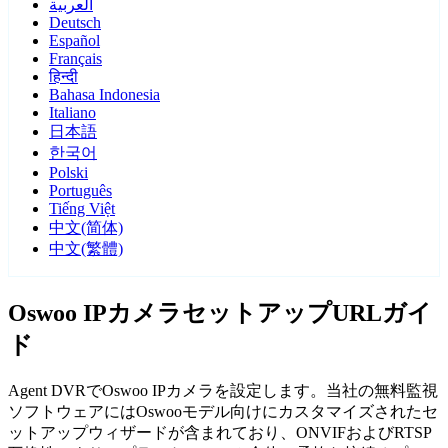
العربية
Deutsch
Español
Français
हिन्दी
Bahasa Indonesia
Italiano
日本語
한국어
Polski
Português
Tiếng Việt
中文(简体)
中文(繁體)
Oswoo IPカメラセットアップURLガイ
ド
Agent DVRでOswoo IPカメラを設定します。当社の無料監視
ソフトウェアにはOswooモデル向けにカスタマイズされたセ
ットアップウィザードが含まれており、ONVIFおよびRTSP