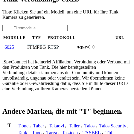
Tipp: Klicken Sie auf ein Modell, um eine URL für Ihre Tank
Kamera zu generieren.
MODELLE
TYP
PROTOKOLL
URL
FFMPEG
RTSP
6025
/tcp/av0_0
iSpyConnect hat keinerlei Affiliation, Verbindung oder Verband mit
den Produkten von Tank. Die hier bereitgestellten
Verbindungsdetails stammen aus der Community und können
unvollständig, ungenau oder veraltet sein. Wir übernehmen keine
Garantie oder Gewährleistung dafür, dass Sie mithilfe dieser URLs
eine Verbindung zu Ihren Kameras herstellen können.
Andere Marken, die mit "T" beginnen.
T
T.one
,
Taber
,
Takaovi
,
Taller
,
Talos
,
Talos Security
,
Tank
,
Tapo
,
Targa
,
Tas-tech
,
TASBEL
,
Tbi
,