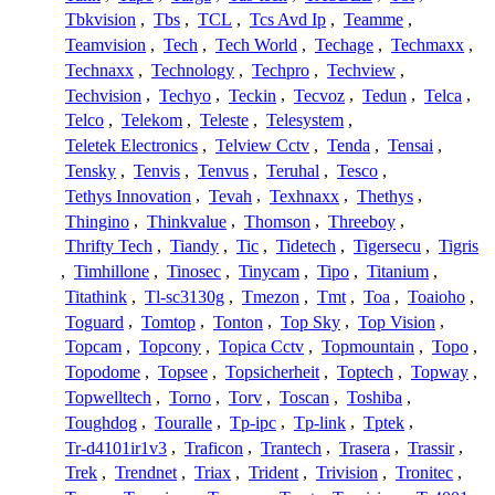
Tbkvision
,
Tbs
,
TCL
,
Tcs Avd Ip
,
Teamme
,
Teamvision
,
Tech
,
Tech World
,
Techage
,
Techmaxx
,
Technaxx
,
Technology
,
Techpro
,
Techview
,
Techvision
,
Techyo
,
Teckin
,
Tecvoz
,
Tedun
,
Telca
,
Telco
,
Telekom
,
Teleste
,
Telesystem
,
Teletek Electronics
,
Telview Cctv
,
Tenda
,
Tensai
,
Tensky
,
Tenvis
,
Tenvus
,
Teruhal
,
Tesco
,
Tethys Innovation
,
Tevah
,
Texhnaxx
,
Thethys
,
Thingino
,
Thinkvalue
,
Thomson
,
Threeboy
,
Thrifty Tech
,
Tiandy
,
Tic
,
Tidetech
,
Tigersecu
,
Tigris
,
Timhillone
,
Tinosec
,
Tinycam
,
Tipo
,
Titanium
,
Titathink
,
Tl-sc3130g
,
Tmezon
,
Tmt
,
Toa
,
Toaioho
,
Toguard
,
Tomtop
,
Tonton
,
Top Sky
,
Top Vision
,
Topcam
,
Topcony
,
Topica Cctv
,
Topmountain
,
Topo
,
Topodome
,
Topsee
,
Topsicherheit
,
Toptech
,
Topway
,
Topwelltech
,
Torno
,
Torv
,
Toscan
,
Toshiba
,
Toughdog
,
Touralle
,
Tp-ipc
,
Tp-link
,
Tptek
,
Tr-d4101ir1v3
,
Traficon
,
Trantech
,
Trasera
,
Trassir
,
Trek
,
Trendnet
,
Triax
,
Trident
,
Trivision
,
Tronitec
,