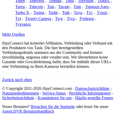
Truen
,
Trueview
,
Truman
,
Trust
,
Truvision
,
Ts4001
,
Tseeu
,
Tshicom
,
Tsm
,
Tucam
,
Tuin
,
Tungson Ages
,
Turbo X
,
Turing
,
Turtle
,
Tutk
,
Tuya
,
Tvc
,
Tvpsii
,
Tvt
,
Tweety Camera
,
Twg
,
Tyco
,
Typhoon
,
Tysvance
Mehr Quellen
iSpyConnect hat keinerlei Affiliation, Verbindung oder Verband mit
den Produkten von Tank. Die hier bereitgestellten
Verbindungsdetails stammen aus der Community und können
unvollständig, ungenau oder veraltet sein. Wir übernehmen keine
Garantie oder Gewährleistung dafür, dass Sie mithilfe dieser URLs
eine Verbindung zu Ihren Kameras herstellen können.
Zurück nach oben
© Copyright 2011-2026 iSpyConnect.com -
Datenschutzrichtlinie
-
Nutzungsbedingungen
-
Service-Status
-
Rechtliche Informationen
-
Sicherheitsrichtlinie
-
Kontaktieren Sie uns
-
Häufig gestellte Fragen
Neuer Benutzer?
Besuchen Sie die Startseite
oder lesen Sie unser
Agent DVR Benutzerhandbuch