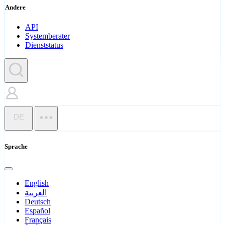
Andere
API
Systemberater
Dienststatus
DE
Sprache
English
العربية
Deutsch
Español
Français