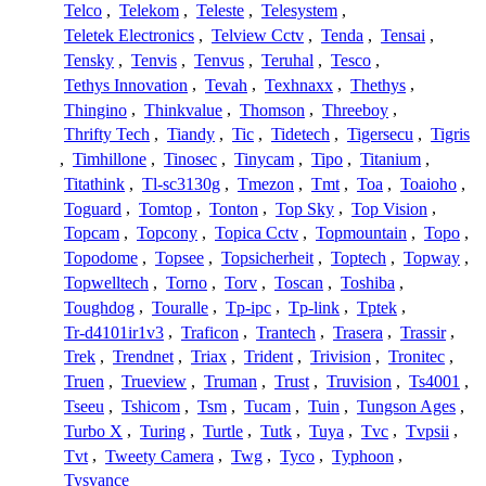
Telco
,
Telekom
,
Teleste
,
Telesystem
,
Teletek Electronics
,
Telview Cctv
,
Tenda
,
Tensai
,
Tensky
,
Tenvis
,
Tenvus
,
Teruhal
,
Tesco
,
Tethys Innovation
,
Tevah
,
Texhnaxx
,
Thethys
,
Thingino
,
Thinkvalue
,
Thomson
,
Threeboy
,
Thrifty Tech
,
Tiandy
,
Tic
,
Tidetech
,
Tigersecu
,
Tigris
,
Timhillone
,
Tinosec
,
Tinycam
,
Tipo
,
Titanium
,
Titathink
,
Tl-sc3130g
,
Tmezon
,
Tmt
,
Toa
,
Toaioho
,
Toguard
,
Tomtop
,
Tonton
,
Top Sky
,
Top Vision
,
Topcam
,
Topcony
,
Topica Cctv
,
Topmountain
,
Topo
,
Topodome
,
Topsee
,
Topsicherheit
,
Toptech
,
Topway
,
Topwelltech
,
Torno
,
Torv
,
Toscan
,
Toshiba
,
Toughdog
,
Touralle
,
Tp-ipc
,
Tp-link
,
Tptek
,
Tr-d4101ir1v3
,
Traficon
,
Trantech
,
Trasera
,
Trassir
,
Trek
,
Trendnet
,
Triax
,
Trident
,
Trivision
,
Tronitec
,
Truen
,
Trueview
,
Truman
,
Trust
,
Truvision
,
Ts4001
,
Tseeu
,
Tshicom
,
Tsm
,
Tucam
,
Tuin
,
Tungson Ages
,
Turbo X
,
Turing
,
Turtle
,
Tutk
,
Tuya
,
Tvc
,
Tvpsii
,
Tvt
,
Tweety Camera
,
Twg
,
Tyco
,
Typhoon
,
Tysvance