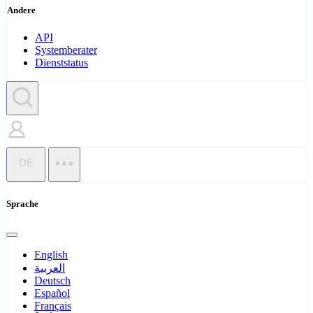
Andere
API
Systemberater
Dienststatus
DE
Sprache
English
العربية
Deutsch
Español
Français