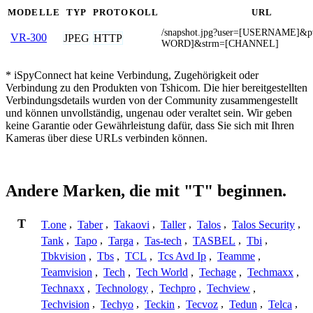
MODELLE
TYP
PROTOKOLL
URL
/snapshot.jpg?user=[USERNAME]&
VR-300
JPEG
HTTP
WORD]&strm=[CHANNEL]
* iSpyConnect hat keine Verbindung, Zugehörigkeit oder
Verbindung zu den Produkten von Tshicom. Die hier bereitgestellten
Verbindungsdetails wurden von der Community zusammengestellt
und können unvollständig, ungenau oder veraltet sein. Wir geben
keine Garantie oder Gewährleistung dafür, dass Sie sich mit Ihren
Kameras über diese URLs verbinden können.
Andere Marken, die mit "T" beginnen.
T
T.one
,
Taber
,
Takaovi
,
Taller
,
Talos
,
Talos Security
,
Tank
,
Tapo
,
Targa
,
Tas-tech
,
TASBEL
,
Tbi
,
Tbkvision
,
Tbs
,
TCL
,
Tcs Avd Ip
,
Teamme
,
Teamvision
,
Tech
,
Tech World
,
Techage
,
Techmaxx
,
Technaxx
,
Technology
,
Techpro
,
Techview
,
Techvision
,
Techyo
,
Teckin
,
Tecvoz
,
Tedun
,
Telca
,