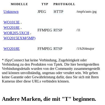
MODELLE
TYP
PROTOKOLL
JPEG
HTTP
Unknown
/tmpfs/auto.jpg
WO1013E
,
WO2018E
,
FFMPEG
RTSP
/11
WOR205-5XCH
,
WO2015EXM(5MP)
FFMPEG
RTSP
WO2018E
/1/h264major
* iSpyConnect hat keine Verbindung, Zugehörigkeit oder
Verbindung zu den Produkten von Tptek. Die hier bereitgestellten
Verbindungsdetails wurden von der Community zusammengestellt
und können unvollständig, ungenau oder veraltet sein. Wir geben
keine Garantie oder Gewährleistung dafür, dass Sie sich mit Ihren
Kameras über diese URLs verbinden können.
Andere Marken, die mit "T" beginnen.