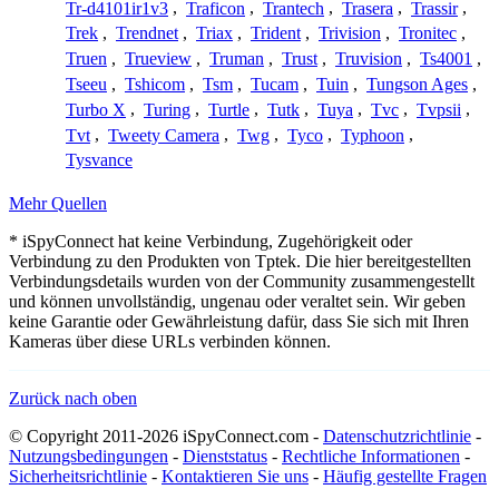
Tr-d4101ir1v3
,
Traficon
,
Trantech
,
Trasera
,
Trassir
,
Trek
,
Trendnet
,
Triax
,
Trident
,
Trivision
,
Tronitec
,
Truen
,
Trueview
,
Truman
,
Trust
,
Truvision
,
Ts4001
,
Tseeu
,
Tshicom
,
Tsm
,
Tucam
,
Tuin
,
Tungson Ages
,
Turbo X
,
Turing
,
Turtle
,
Tutk
,
Tuya
,
Tvc
,
Tvpsii
,
Tvt
,
Tweety Camera
,
Twg
,
Tyco
,
Typhoon
,
Tysvance
Mehr Quellen
* iSpyConnect hat keine Verbindung, Zugehörigkeit oder
Verbindung zu den Produkten von Tptek. Die hier bereitgestellten
Verbindungsdetails wurden von der Community zusammengestellt
und können unvollständig, ungenau oder veraltet sein. Wir geben
keine Garantie oder Gewährleistung dafür, dass Sie sich mit Ihren
Kameras über diese URLs verbinden können.
Zurück nach oben
© Copyright 2011-2026 iSpyConnect.com -
Datenschutzrichtlinie
-
Nutzungsbedingungen
-
Dienststatus
-
Rechtliche Informationen
-
Sicherheitsrichtlinie
-
Kontaktieren Sie uns
-
Häufig gestellte Fragen