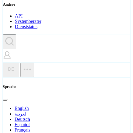
Andere
API
Systemberater
Dienststatus
DE
Sprache
English
العربية
Deutsch
Español
Français