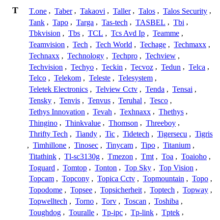
T
T.one
,
Taber
,
Takaovi
,
Taller
,
Talos
,
Talos Security
,
Tank
,
Tapo
,
Targa
,
Tas-tech
,
TASBEL
,
Tbi
,
Tbkvision
,
Tbs
,
TCL
,
Tcs Avd Ip
,
Teamme
,
Teamvision
,
Tech
,
Tech World
,
Techage
,
Techmaxx
,
Technaxx
,
Technology
,
Techpro
,
Techview
,
Techvision
,
Techyo
,
Teckin
,
Tecvoz
,
Tedun
,
Telca
,
Telco
,
Telekom
,
Teleste
,
Telesystem
,
Teletek Electronics
,
Telview Cctv
,
Tenda
,
Tensai
,
Tensky
,
Tenvis
,
Tenvus
,
Teruhal
,
Tesco
,
Tethys Innovation
,
Tevah
,
Texhnaxx
,
Thethys
,
Thingino
,
Thinkvalue
,
Thomson
,
Threeboy
,
Thrifty Tech
,
Tiandy
,
Tic
,
Tidetech
,
Tigersecu
,
Tigris
,
Timhillone
,
Tinosec
,
Tinycam
,
Tipo
,
Titanium
,
Titathink
,
Tl-sc3130g
,
Tmezon
,
Tmt
,
Toa
,
Toaioho
,
Toguard
,
Tomtop
,
Tonton
,
Top Sky
,
Top Vision
,
Topcam
,
Topcony
,
Topica Cctv
,
Topmountain
,
Topo
,
Topodome
,
Topsee
,
Topsicherheit
,
Toptech
,
Topway
,
Topwelltech
,
Torno
,
Torv
,
Toscan
,
Toshiba
,
Toughdog
,
Touralle
,
Tp-ipc
,
Tp-link
,
Tptek
,