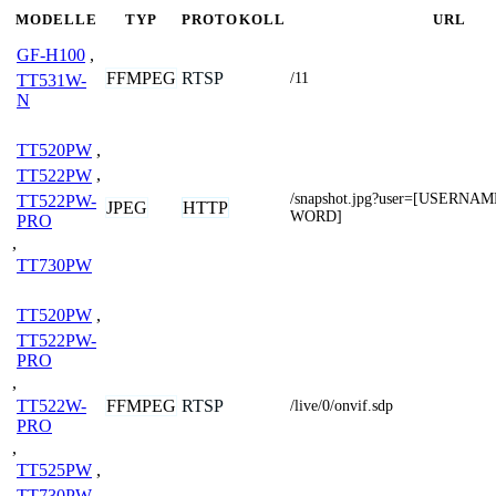
MODELLE
TYP
PROTOKOLL
URL
GF-H100
,
FFMPEG
RTSP
/11
TT531W-
N
TT520PW
,
TT522PW
,
/snapshot.jpg?user=[USERNA
TT522PW-
JPEG
HTTP
WORD]
PRO
,
TT730PW
TT520PW
,
TT522PW-
PRO
,
TT522W-
FFMPEG
RTSP
/live/0/onvif.sdp
PRO
,
TT525PW
,
TT730PW