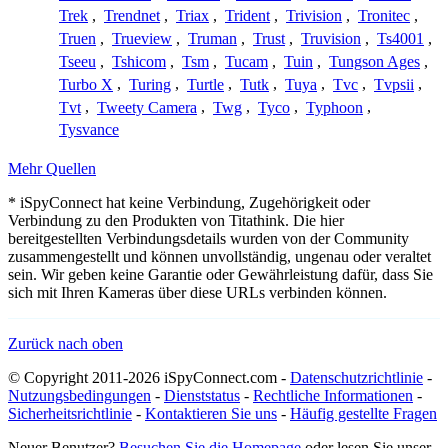
Trek
,
Trendnet
,
Triax
,
Trident
,
Trivision
,
Tronitec
,
Truen
,
Trueview
,
Truman
,
Trust
,
Truvision
,
Ts4001
,
Tseeu
,
Tshicom
,
Tsm
,
Tucam
,
Tuin
,
Tungson Ages
,
Turbo X
,
Turing
,
Turtle
,
Tutk
,
Tuya
,
Tvc
,
Tvpsii
,
Tvt
,
Tweety Camera
,
Twg
,
Tyco
,
Typhoon
,
Tysvance
Mehr Quellen
* iSpyConnect hat keine Verbindung, Zugehörigkeit oder
Verbindung zu den Produkten von Titathink. Die hier
bereitgestellten Verbindungsdetails wurden von der Community
zusammengestellt und können unvollständig, ungenau oder veraltet
sein. Wir geben keine Garantie oder Gewährleistung dafür, dass Sie
sich mit Ihren Kameras über diese URLs verbinden können.
Zurück nach oben
© Copyright 2011-2026 iSpyConnect.com -
Datenschutzrichtlinie
-
Nutzungsbedingungen
-
Dienststatus
-
Rechtliche Informationen
-
Sicherheitsrichtlinie
-
Kontaktieren Sie uns
-
Häufig gestellte Fragen
Neuer Benutzer?
Besuchen Sie die Homepage
oder lesen Sie unser