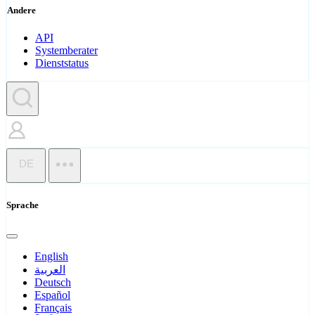
Andere
API
Systemberater
Dienststatus
DE
Sprache
English
العربية
Deutsch
Español
Français