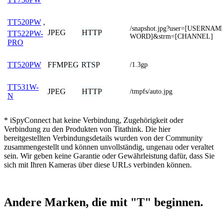
TT520PW
,
/snapshot.jpg?user=[USERNA
JPEG
HTTP
TT522PW-
WORD]&strm=[CHANNEL]
PRO
FFMPEG
RTSP
TT520PW
/1.3gp
TT531W-
JPEG
HTTP
/tmpfs/auto.jpg
N
* iSpyConnect hat keine Verbindung, Zugehörigkeit oder
Verbindung zu den Produkten von Titathink. Die hier
bereitgestellten Verbindungsdetails wurden von der Community
zusammengestellt und können unvollständig, ungenau oder veraltet
sein. Wir geben keine Garantie oder Gewährleistung dafür, dass Sie
sich mit Ihren Kameras über diese URLs verbinden können.
Andere Marken, die mit "T" beginnen.