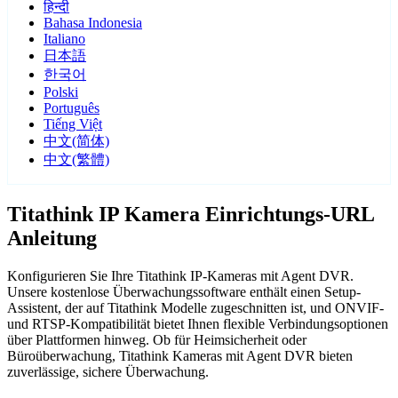
हिन्दी
Bahasa Indonesia
Italiano
日本語
한국어
Polski
Português
Tiếng Việt
中文(简体)
中文(繁體)
Titathink IP Kamera Einrichtungs-URL
Anleitung
Konfigurieren Sie Ihre Titathink IP-Kameras mit Agent DVR.
Unsere kostenlose Überwachungssoftware enthält einen Setup-
Assistent, der auf Titathink Modelle zugeschnitten ist, und ONVIF-
und RTSP-Kompatibilität bietet Ihnen flexible Verbindungsoptionen
über Plattformen hinweg. Ob für Heimsicherheit oder
Büroüberwachung, Titathink Kameras mit Agent DVR bieten
zuverlässige, sichere Überwachung.