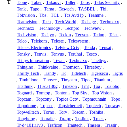
T
T.one
,
Taber
,
Takaovi
,
Taller
,
Talos
,
Talos Security
,
Tank
,
Tapo
,
Targa
,
Tas-tech
,
TASBEL
,
Tbi
,
Tbkvision
,
Tbs
,
TCL
,
Tcs Avd Ip
,
Teamme
,
Teamvision
,
Tech
,
Tech World
,
Techage
,
Techmaxx
,
Technaxx
,
Technology
,
Techpro
,
Techview
,
Techvision
,
Techyo
,
Teckin
,
Tecvoz
,
Tedun
,
Telca
,
Telco
,
Telekom
,
Teleste
,
Telesystem
,
Teletek Electronics
,
Telview Cctv
,
Tenda
,
Tensai
,
Tensky
,
Tenvis
,
Tenvus
,
Teruhal
,
Tesco
,
Tethys Innovation
,
Tevah
,
Texhnaxx
,
Thethys
,
Thingino
,
Thinkvalue
,
Thomson
,
Threeboy
,
Thrifty Tech
,
Tiandy
,
Tic
,
Tidetech
,
Tigersecu
,
Tigris
,
Timhillone
,
Tinosec
,
Tinycam
,
Tipo
,
Titanium
,
Titathink
,
Tl-sc3130g
,
Tmezon
,
Tmt
,
Toa
,
Toaioho
,
Toguard
,
Tomtop
,
Tonton
,
Top Sky
,
Top Vision
,
Topcam
,
Topcony
,
Topica Cctv
,
Topmountain
,
Topo
,
Topodome
,
Topsee
,
Topsicherheit
,
Toptech
,
Topway
,
Topwelltech
,
Torno
,
Torv
,
Toscan
,
Toshiba
,
Toughdog
,
Touralle
,
Tp-ipc
,
Tp-link
,
Tptek
,
Tr-d4101ir1v3
,
Traficon
,
Trantech
,
Trasera
,
Trassir
,