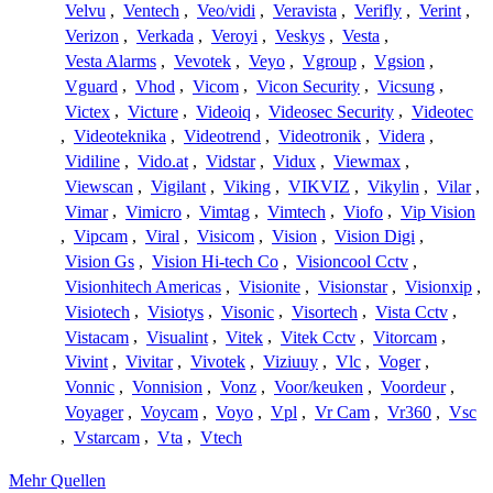
Velvu
,
Ventech
,
Veo/vidi
,
Veravista
,
Verifly
,
Verint
,
Verizon
,
Verkada
,
Veroyi
,
Veskys
,
Vesta
,
Vesta Alarms
,
Vevotek
,
Veyo
,
Vgroup
,
Vgsion
,
Vguard
,
Vhod
,
Vicom
,
Vicon Security
,
Vicsung
,
Victex
,
Victure
,
Videoiq
,
Videosec Security
,
Videotec
,
Videoteknika
,
Videotrend
,
Videotronik
,
Videra
,
Vidiline
,
Vido.at
,
Vidstar
,
Vidux
,
Viewmax
,
Viewscan
,
Vigilant
,
Viking
,
VIKVIZ
,
Vikylin
,
Vilar
,
Vimar
,
Vimicro
,
Vimtag
,
Vimtech
,
Viofo
,
Vip Vision
,
Vipcam
,
Viral
,
Visicom
,
Vision
,
Vision Digi
,
Vision Gs
,
Vision Hi-tech Co
,
Visioncool Cctv
,
Visionhitech Americas
,
Visionite
,
Visionstar
,
Visionxip
,
Visiotech
,
Visiotys
,
Visonic
,
Visortech
,
Vista Cctv
,
Vistacam
,
Visualint
,
Vitek
,
Vitek Cctv
,
Vitorcam
,
Vivint
,
Vivitar
,
Vivotek
,
Viziuuy
,
Vlc
,
Voger
,
Vonnic
,
Vonnision
,
Vonz
,
Voor/keuken
,
Voordeur
,
Voyager
,
Voycam
,
Voyo
,
Vpl
,
Vr Cam
,
Vr360
,
Vsc
,
Vstarcam
,
Vta
,
Vtech
Mehr Quellen