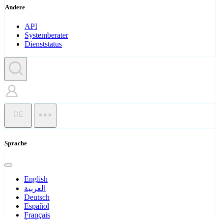
Andere
API
Systemberater
Dienststatus
DE
Sprache
English
العربية
Deutsch
Español
Français