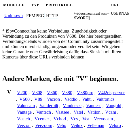
MODELLE
TYP
PROTOKOLL
URL
/videostream.asf?usr=[USER
Unknown
FFMPEG
HTTP
SWORD]
* iSpyConnect hat keine Verbindung, Zugehörigkeit oder
Verbindung zu den Produkten von V600. Die hier bereitgestellten
Verbindungsdetails wurden von der Community zusammengestellt
und können unvollständig, ungenau oder veraltet sein. Wir geben
keine Garantie oder Gewährleistung dafür, dass Sie sich mit Ihren
Kameras über diese URLs verbinden können.
Andere Marken, die mit "V" beginnen.
V
V200
,
V308
,
V360
,
V380
,
V380pro
,
V4l2rtspserver
,
V600
,
V89
,
Vacron
,
Vaddio
,
Vahti
,
Valtronics
,
Valuecam
,
Vanderbilt
,
Vandersec
,
Vandesc
,
Vangold
,
Vantage
,
Vantech
,
Vastsee
,
Vatel
,
Vatilon
,
Vcam
,
Vcatch
,
Vcenter
,
Vchod
,
Vcs
,
Vea
,
Veevocam
,
Veezon
,
Veezoom
,
Veho
,
Veilux
,
Velleman
,
Velpro
,