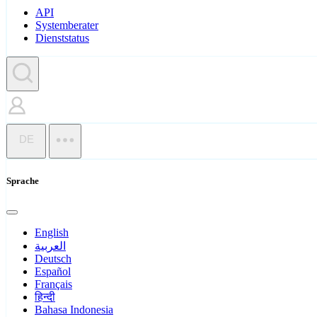
API
Systemberater
Dienststatus
DE
Sprache
English
العربية
Deutsch
Español
Français
हिन्दी
Bahasa Indonesia