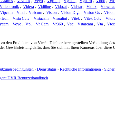
a Alarms
,
Vevotek
,
Veyo
,
Vgroup
,
Vgsion
,
Vguard
,
Vhod
,
Vi
Videotronik
,
Videra
,
Vidiline
,
Vido.at
,
Vidstar
,
Vidux
,
Viewma
Vipcam
,
Viral
,
Visicom
,
Vision
,
Vision Digi
,
Vision Gs
,
Vision
rtech
,
Vista Cctv
,
Vistacam
,
Visualint
,
Vitek
,
Vitek Cctv
,
Vitor
ycam
,
Voyo
,
Vpl
,
Vr Cam
,
Vr360
,
Vsc
,
Vstarcam
,
Vta
,
Vtec
 zu den Produkten von Vtech. Die hier bereitgestellten Verbindungsd
 oder Gewährleistung dafür, dass Sie sich mit Ihren Kameras über dies
utzungsbedingungen
-
Dienststatus
-
Rechtliche Informationen
-
Sicherh
gent DVR Benutzerhandbuch