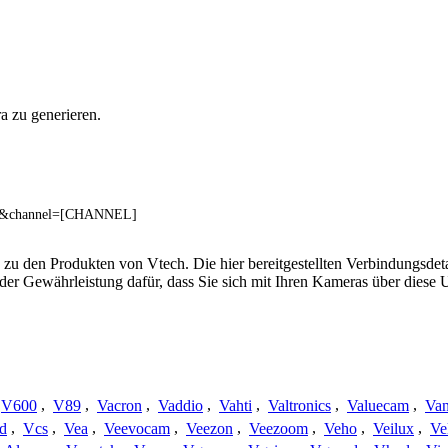
a zu generieren.
PEG&channel=[CHANNEL]
 zu den Produkten von Vtech. Die hier bereitgestellten Verbindungsd
 oder Gewährleistung dafür, dass Sie sich mit Ihren Kameras über dies
V600
,
V89
,
Vacron
,
Vaddio
,
Vahti
,
Valtronics
,
Valuecam
,
Van
d
,
Vcs
,
Vea
,
Veevocam
,
Veezon
,
Veezoom
,
Veho
,
Veilux
,
Ve