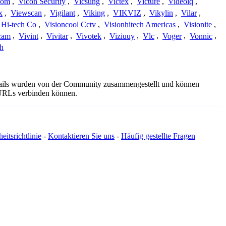
com
,
Vicon Security
,
Vicsung
,
Victex
,
Victure
,
Videoiq
,
x
,
Viewscan
,
Vigilant
,
Viking
,
VIKVIZ
,
Vikylin
,
Vilar
,
 Hi-tech Co
,
Visioncool Cctv
,
Visionhitech Americas
,
Visionite
,
cam
,
Vivint
,
Vivitar
,
Vivotek
,
Viziuuy
,
Vlc
,
Voger
,
Vonnic
,
h
etails wurden von der Community zusammengestellt und können
e URLs verbinden können.
eitsrichtlinie
-
Kontaktieren Sie uns
-
Häufig gestellte Fragen