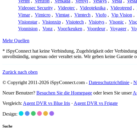
Verint
,
Verizon
,
Verkada
,
Veroyi
,
Veskys
,
Vesta
,
Vest
Videosec Security
,
Videotec
,
Videoteknika
,
Videotrend
,
Vimar
,
Vimicro
,
Vimtag
,
Vimtech
,
Viofo
,
Vip Vision
,
Visionstar
,
Visionxip
,
Visiotech
,
Visiotys
,
Visonic
,
Viso
Vonnision
,
Vonz
,
Voor/keuken
,
Voordeur
,
Voyager
,
Vo
Mehr Quellen
* iSpyConnect hat keine Verbindung, Zugehörigkeit oder Verbindung
unvollständig, ungenau oder veraltet sein. Wir geben keine Garantie
Zurück nach oben
© Copyright 2011-2026 iSpyConnect.com -
Datenschutzrichtlinie
-
N
Neuer Benutzer?
Besuchen Sie die Homepage
oder lesen Sie unser
A
Vergleich:
Agent DVR vs Blue Iris
·
Agent DVR vs Frigate
Design:
Suche