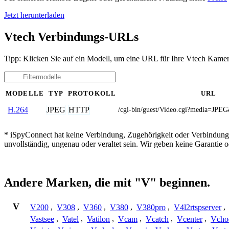
Jetzt herunterladen
Vtech Verbindungs-URLs
Tipp: Klicken Sie auf ein Modell, um eine URL für Ihre Vtech Kamer
MODELLE
TYP
PROTOKOLL
URL
JPEG
HTTP
H.264
/cgi-bin/guest/Video.cgi?media=J
* iSpyConnect hat keine Verbindung, Zugehörigkeit oder Verbindung
unvollständig, ungenau oder veraltet sein. Wir geben keine Garantie
Andere Marken, die mit "V" beginnen.
V
V200
,
V308
,
V360
,
V380
,
V380pro
,
V4l2rtspserver
,
Vastsee
,
Vatel
,
Vatilon
,
Vcam
,
Vcatch
,
Vcenter
,
Vcho