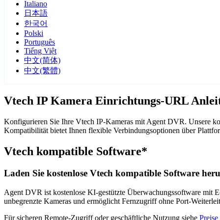
Italiano
日本語
한국어
Polski
Português
Tiếng Việt
中文(简体)
中文(繁體)
Vtech IP Kamera Einrichtungs-URL Anlei
Konfigurieren Sie Ihre Vtech IP-Kameras mit Agent DVR. Unsere kos
Kompatibilität bietet Ihnen flexible Verbindungsoptionen über Pla
Vtech kompatible Software*
Laden Sie kostenlose Vtech kompatible Software heru
Agent DVR ist kostenlose KI-gestützte Überwachungssoftware mit Ech
unbegrenzte Kameras und ermöglicht Fernzugriff ohne Port-Weiterle
Für sicheren Remote-Zugriff oder geschäftliche Nutzung siehe
Preise