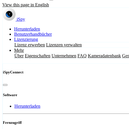
View this page in English
iSpy
Herunterladen
Benutzerhandbücher
Lizenzierung
Lizenz erwerben
Lizenzen verwalten
Mehr
Über
Eigenschaften
Unternehmen
FAQ
Kameradatenbank
Gem
iSpyConnect
Software
Herunterladen
Fernzugriff