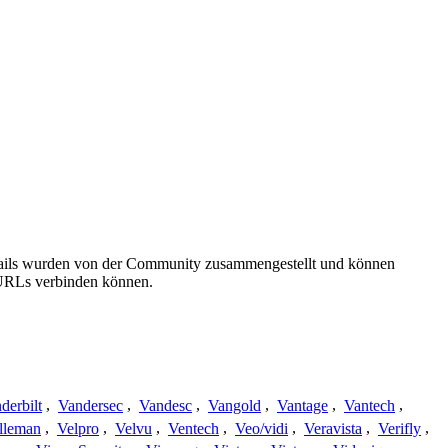
etails wurden von der Community zusammengestellt und können
e URLs verbinden können.
derbilt
,
Vandersec
,
Vandesc
,
Vangold
,
Vantage
,
Vantech
,
lleman
,
Velpro
,
Velvu
,
Ventech
,
Veo/vidi
,
Veravista
,
Verifly
,