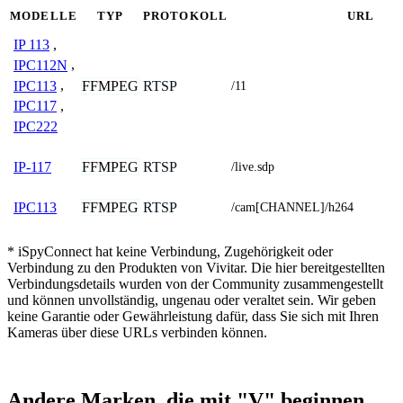
MODELLE
TYP
PROTOKOLL
URL
IP 113
,
IPC112N
,
IPC113
,
FFMPEG
RTSP
/11
IPC117
,
IPC222
FFMPEG
RTSP
IP-117
/live.sdp
FFMPEG
RTSP
IPC113
/cam[CHANNEL]/h264
* iSpyConnect hat keine Verbindung, Zugehörigkeit oder
Verbindung zu den Produkten von Vivitar. Die hier bereitgestellten
Verbindungsdetails wurden von der Community zusammengestellt
und können unvollständig, ungenau oder veraltet sein. Wir geben
keine Garantie oder Gewährleistung dafür, dass Sie sich mit Ihren
Kameras über diese URLs verbinden können.
Andere Marken, die mit "V" beginnen.