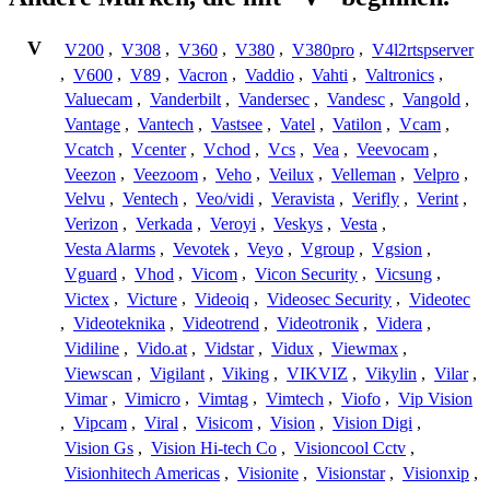
V
V200
,
V308
,
V360
,
V380
,
V380pro
,
V4l2rtspserver
,
V600
,
V89
,
Vacron
,
Vaddio
,
Vahti
,
Valtronics
,
Valuecam
,
Vanderbilt
,
Vandersec
,
Vandesc
,
Vangold
,
Vantage
,
Vantech
,
Vastsee
,
Vatel
,
Vatilon
,
Vcam
,
Vcatch
,
Vcenter
,
Vchod
,
Vcs
,
Vea
,
Veevocam
,
Veezon
,
Veezoom
,
Veho
,
Veilux
,
Velleman
,
Velpro
,
Velvu
,
Ventech
,
Veo/vidi
,
Veravista
,
Verifly
,
Verint
,
Verizon
,
Verkada
,
Veroyi
,
Veskys
,
Vesta
,
Vesta Alarms
,
Vevotek
,
Veyo
,
Vgroup
,
Vgsion
,
Vguard
,
Vhod
,
Vicom
,
Vicon Security
,
Vicsung
,
Victex
,
Victure
,
Videoiq
,
Videosec Security
,
Videotec
,
Videoteknika
,
Videotrend
,
Videotronik
,
Videra
,
Vidiline
,
Vido.at
,
Vidstar
,
Vidux
,
Viewmax
,
Viewscan
,
Vigilant
,
Viking
,
VIKVIZ
,
Vikylin
,
Vilar
,
Vimar
,
Vimicro
,
Vimtag
,
Vimtech
,
Viofo
,
Vip Vision
,
Vipcam
,
Viral
,
Visicom
,
Vision
,
Vision Digi
,
Vision Gs
,
Vision Hi-tech Co
,
Visioncool Cctv
,
Visionhitech Americas
,
Visionite
,
Visionstar
,
Visionxip
,