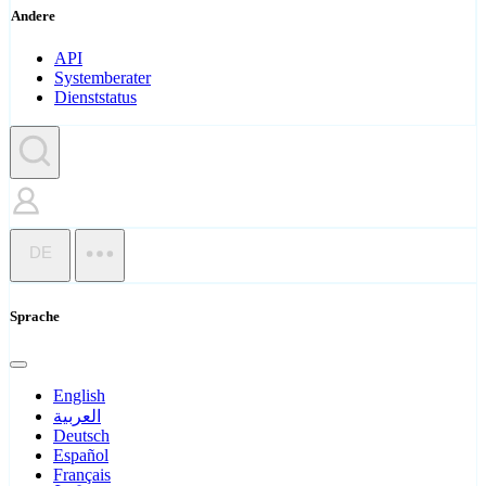
Andere
API
Systemberater
Dienststatus
DE
Sprache
English
العربية
Deutsch
Español
Français