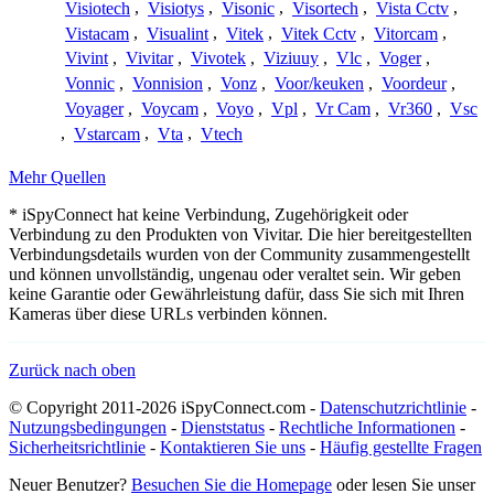
Visiotech
,
Visiotys
,
Visonic
,
Visortech
,
Vista Cctv
,
Vistacam
,
Visualint
,
Vitek
,
Vitek Cctv
,
Vitorcam
,
Vivint
,
Vivitar
,
Vivotek
,
Viziuuy
,
Vlc
,
Voger
,
Vonnic
,
Vonnision
,
Vonz
,
Voor/keuken
,
Voordeur
,
Voyager
,
Voycam
,
Voyo
,
Vpl
,
Vr Cam
,
Vr360
,
Vsc
,
Vstarcam
,
Vta
,
Vtech
Mehr Quellen
* iSpyConnect hat keine Verbindung, Zugehörigkeit oder
Verbindung zu den Produkten von Vivitar. Die hier bereitgestellten
Verbindungsdetails wurden von der Community zusammengestellt
und können unvollständig, ungenau oder veraltet sein. Wir geben
keine Garantie oder Gewährleistung dafür, dass Sie sich mit Ihren
Kameras über diese URLs verbinden können.
Zurück nach oben
© Copyright 2011-2026 iSpyConnect.com -
Datenschutzrichtlinie
-
Nutzungsbedingungen
-
Dienststatus
-
Rechtliche Informationen
-
Sicherheitsrichtlinie
-
Kontaktieren Sie uns
-
Häufig gestellte Fragen
Neuer Benutzer?
Besuchen Sie die Homepage
oder lesen Sie unser