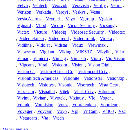
Velvu
,
Ventech
,
Veo/vidi
,
Veravista
,
Verifly
,
Verint
,
Verizon
,
Verkada
,
Veroyi
,
Veskys
,
Vesta
,
Vesta Alarms
,
Vevotek
,
Veyo
,
Vgroup
,
Vgsion
,
Vguard
,
Vhod
,
Vicom
,
Vicon Security
,
Vicsung
,
Victex
,
Victure
,
Videoiq
,
Videosec Security
,
Videotec
,
Videoteknika
,
Videotrend
,
Videotronik
,
Videra
,
Vidiline
,
Vido.at
,
Vidstar
,
Vidux
,
Viewmax
,
Viewscan
,
Vigilant
,
Viking
,
VIKVIZ
,
Vikylin
,
Vilar
,
Vimar
,
Vimicro
,
Vimtag
,
Vimtech
,
Viofo
,
Vip Vision
,
Vipcam
,
Viral
,
Visicom
,
Vision
,
Vision Digi
,
Vision Gs
,
Vision Hi-tech Co
,
Visioncool Cctv
,
Visionhitech Americas
,
Visionite
,
Visionstar
,
Visionxip
,
Visiotech
,
Visiotys
,
Visonic
,
Visortech
,
Vista Cctv
,
Vistacam
,
Visualint
,
Vitek
,
Vitek Cctv
,
Vitorcam
,
Vivint
,
Vivitar
,
Vivotek
,
Viziuuy
,
Vlc
,
Voger
,
Vonnic
,
Vonnision
,
Vonz
,
Voor/keuken
,
Voordeur
,
Voyager
,
Voycam
,
Voyo
,
Vpl
,
Vr Cam
,
Vr360
,
Vsc
,
Vstarcam
,
Vta
,
Vtech
Mehr Quellen