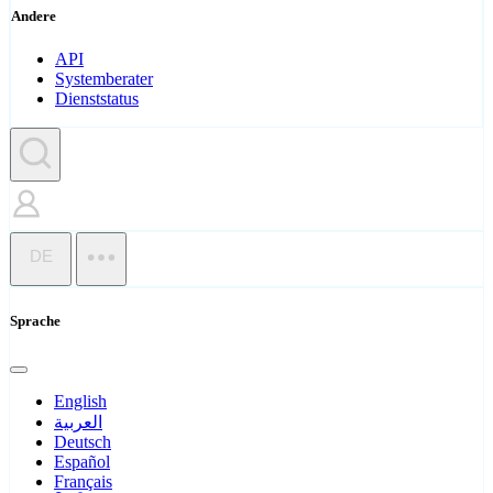
Andere
API
Systemberater
Dienststatus
DE
Sprache
English
العربية
Deutsch
Español
Français