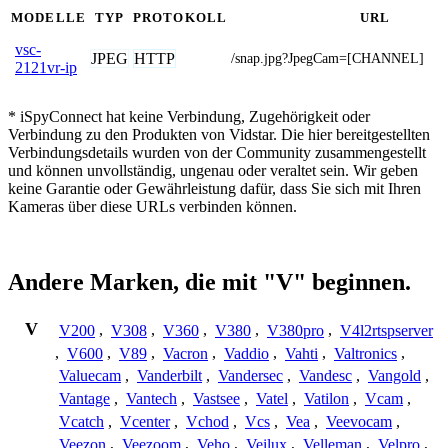
MODELLE
TYP
PROTOKOLL
URL
vsc-
JPEG
HTTP
/snap.jpg?JpegCam=[CHANNEL]
2121vr-ip
* iSpyConnect hat keine Verbindung, Zugehörigkeit oder
Verbindung zu den Produkten von Vidstar. Die hier bereitgestellten
Verbindungsdetails wurden von der Community zusammengestellt
und können unvollständig, ungenau oder veraltet sein. Wir geben
keine Garantie oder Gewährleistung dafür, dass Sie sich mit Ihren
Kameras über diese URLs verbinden können.
Andere Marken, die mit "V" beginnen.
V
V200
,
V308
,
V360
,
V380
,
V380pro
,
V4l2rtspserver
,
V600
,
V89
,
Vacron
,
Vaddio
,
Vahti
,
Valtronics
,
Valuecam
,
Vanderbilt
,
Vandersec
,
Vandesc
,
Vangold
,
Vantage
,
Vantech
,
Vastsee
,
Vatel
,
Vatilon
,
Vcam
,
Vcatch
,
Vcenter
,
Vchod
,
Vcs
,
Vea
,
Veevocam
,
Veezon
,
Veezoom
,
Veho
,
Veilux
,
Velleman
,
Velpro
,