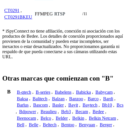
CT0291
,
FFMPEG
RTSP
/11
CT0291BKEU
* iSpyConnect no tiene afiliación, conexión ni asociación con los
productos de Bedee. Los detalles de conexión proporcionados aquí
provienen de la comunidad y pueden estar incompletos, ser
inexactos o estar desactualizados. No proporcionamos garantía ni
respaldo de que pueda conectarse a sus cámaras utilizando estas
URL.
Otras marcas que comienzan con "B"
B
B-qtech
,
B-series
,
Babelens
,
Babicka
,
Babycam
,
Baksa
,
Balitech
,
Balzan
,
Banzoo
,
Barco
,
Bardi
,
Barlus
,
Bascom
,
Basler
,
Bayit
,
Baytech
,
Bb10
,
Bcs
,
Bdpower
,
Beaulieu
,
Beb3
,
Becam
,
Bedee
,
Beenocam
,
Belco
,
Belder
,
Belkin
,
Belkin Netcam
,
Bell
,
Belle
,
Beltech
,
Bentoo
,
Benyuan
,
Berger
,