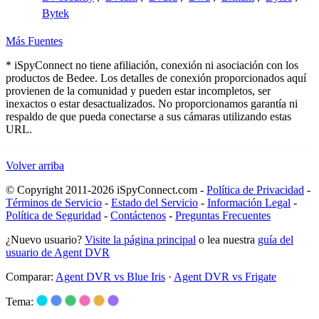
Bytek
Más Fuentes
* iSpyConnect no tiene afiliación, conexión ni asociación con los
productos de Bedee. Los detalles de conexión proporcionados aquí
provienen de la comunidad y pueden estar incompletos, ser
inexactos o estar desactualizados. No proporcionamos garantía ni
respaldo de que pueda conectarse a sus cámaras utilizando estas
URL.
Volver arriba
© Copyright 2011-2026 iSpyConnect.com -
Política de Privacidad
-
Términos de Servicio
-
Estado del Servicio
-
Información Legal
-
Política de Seguridad
-
Contáctenos
-
Preguntas Frecuentes
¿Nuevo usuario?
Visite la página principal
o lea nuestra
guía del
usuario de Agent DVR
Comparar:
Agent DVR vs Blue Iris
·
Agent DVR vs Frigate
Tema: