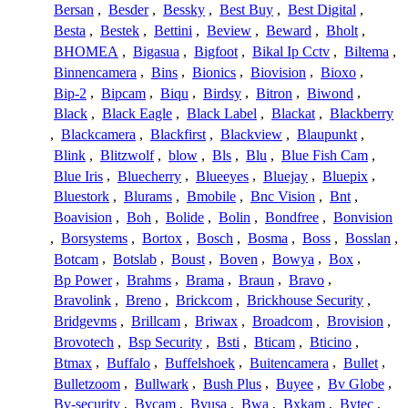
Bersan
,
Besder
,
Bessky
,
Best Buy
,
Best Digital
,
Besta
,
Bestek
,
Bettini
,
Beview
,
Beward
,
Bholt
,
BHOMEA
,
Bigasua
,
Bigfoot
,
Bikal Ip Cctv
,
Biltema
,
Binnencamera
,
Bins
,
Bionics
,
Biovision
,
Bioxo
,
Bip-2
,
Bipcam
,
Biqu
,
Birdsy
,
Bitron
,
Biwond
,
Black
,
Black Eagle
,
Black Label
,
Blackat
,
Blackberry
,
Blackcamera
,
Blackfirst
,
Blackview
,
Blaupunkt
,
Blink
,
Blitzwolf
,
blow
,
Bls
,
Blu
,
Blue Fish Cam
,
Blue Iris
,
Bluecherry
,
Blueeyes
,
Bluejay
,
Bluepix
,
Bluestork
,
Blurams
,
Bmobile
,
Bnc Vision
,
Bnt
,
Boavision
,
Boh
,
Bolide
,
Bolin
,
Bondfree
,
Bonvision
,
Borsystems
,
Bortox
,
Bosch
,
Bosma
,
Boss
,
Bosslan
,
Botcam
,
Botslab
,
Boust
,
Boven
,
Bowya
,
Box
,
Bp Power
,
Brahms
,
Brama
,
Braun
,
Bravo
,
Bravolink
,
Breno
,
Brickcom
,
Brickhouse Security
,
Bridgevms
,
Brillcam
,
Briwax
,
Broadcom
,
Brovision
,
Brovotech
,
Bsp Security
,
Bsti
,
Bticam
,
Bticino
,
Btmax
,
Buffalo
,
Buffelshoek
,
Buitencamera
,
Bullet
,
Bulletzoom
,
Bullwark
,
Bush Plus
,
Buyee
,
Bv Globe
,
Bv-security
,
Bvcam
,
Bvusa
,
Bwa
,
Bxkam
,
Bytec
,