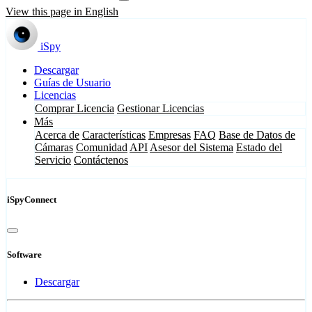
View this page in English
iSpy
Descargar
Guías de Usuario
Licencias
Comprar Licencia
Gestionar Licencias
Más
Acerca de
Características
Empresas
FAQ
Base de Datos de
Cámaras
Comunidad
API
Asesor del Sistema
Estado del
Servicio
Contáctenos
iSpyConnect
Software
Descargar