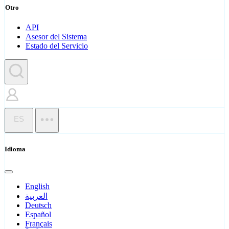
Otro
API
Asesor del Sistema
Estado del Servicio
ES
Idioma
English
العربية
Deutsch
Español
Français