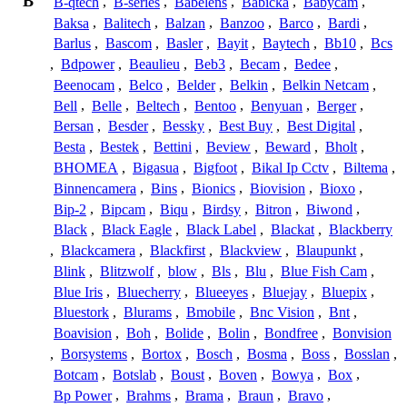
B
B-qtech
,
B-series
,
Babelens
,
Babicka
,
Babycam
,
Baksa
,
Balitech
,
Balzan
,
Banzoo
,
Barco
,
Bardi
,
Barlus
,
Bascom
,
Basler
,
Bayit
,
Baytech
,
Bb10
,
Bcs
,
Bdpower
,
Beaulieu
,
Beb3
,
Becam
,
Bedee
,
Beenocam
,
Belco
,
Belder
,
Belkin
,
Belkin Netcam
,
Bell
,
Belle
,
Beltech
,
Bentoo
,
Benyuan
,
Berger
,
Bersan
,
Besder
,
Bessky
,
Best Buy
,
Best Digital
,
Besta
,
Bestek
,
Bettini
,
Beview
,
Beward
,
Bholt
,
BHOMEA
,
Bigasua
,
Bigfoot
,
Bikal Ip Cctv
,
Biltema
,
Binnencamera
,
Bins
,
Bionics
,
Biovision
,
Bioxo
,
Bip-2
,
Bipcam
,
Biqu
,
Birdsy
,
Bitron
,
Biwond
,
Black
,
Black Eagle
,
Black Label
,
Blackat
,
Blackberry
,
Blackcamera
,
Blackfirst
,
Blackview
,
Blaupunkt
,
Blink
,
Blitzwolf
,
blow
,
Bls
,
Blu
,
Blue Fish Cam
,
Blue Iris
,
Bluecherry
,
Blueeyes
,
Bluejay
,
Bluepix
,
Bluestork
,
Blurams
,
Bmobile
,
Bnc Vision
,
Bnt
,
Boavision
,
Boh
,
Bolide
,
Bolin
,
Bondfree
,
Bonvision
,
Borsystems
,
Bortox
,
Bosch
,
Bosma
,
Boss
,
Bosslan
,
Botcam
,
Botslab
,
Boust
,
Boven
,
Bowya
,
Box
,
Bp Power
,
Brahms
,
Brama
,
Braun
,
Bravo
,