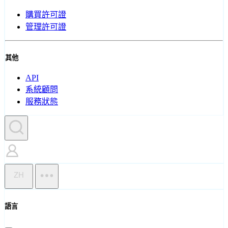
購買許可證
管理許可證
其他
API
系統顧問
服務狀態
ZH
語言