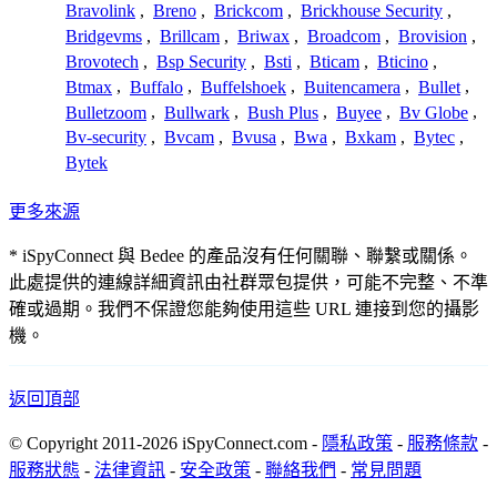
Bravolink
,
Breno
,
Brickcom
,
Brickhouse Security
,
Bridgevms
,
Brillcam
,
Briwax
,
Broadcom
,
Brovision
,
Brovotech
,
Bsp Security
,
Bsti
,
Bticam
,
Bticino
,
Btmax
,
Buffalo
,
Buffelshoek
,
Buitencamera
,
Bullet
,
Bulletzoom
,
Bullwark
,
Bush Plus
,
Buyee
,
Bv Globe
,
Bv-security
,
Bvcam
,
Bvusa
,
Bwa
,
Bxkam
,
Bytec
,
Bytek
更多來源
* iSpyConnect 與 Bedee 的產品沒有任何關聯、聯繫或關係。
此處提供的連線詳細資訊由社群眾包提供，可能不完整、不準
確或過期。我們不保證您能夠使用這些 URL 連接到您的攝影
機。
返回頂部
© Copyright 2011-2026 iSpyConnect.com -
隱私政策
-
服務條款
-
服務狀態
-
法律資訊
-
安全政策
-
聯絡我們
-
常見問題