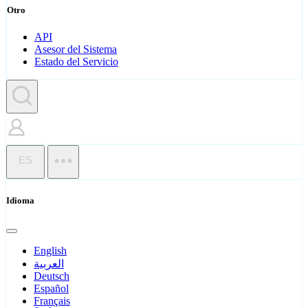
Otro
API
Asesor del Sistema
Estado del Servicio
ES
Idioma
English
العربية
Deutsch
Español
Français