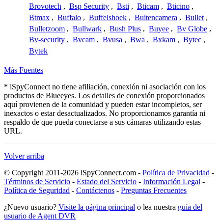
Brovotech
,
Bsp Security
,
Bsti
,
Bticam
,
Bticino
,
Btmax
,
Buffalo
,
Buffelshoek
,
Buitencamera
,
Bullet
,
Bulletzoom
,
Bullwark
,
Bush Plus
,
Buyee
,
Bv Globe
,
Bv-security
,
Bvcam
,
Bvusa
,
Bwa
,
Bxkam
,
Bytec
,
Bytek
Más Fuentes
* iSpyConnect no tiene afiliación, conexión ni asociación con los
productos de Blueeyes. Los detalles de conexión proporcionados
aquí provienen de la comunidad y pueden estar incompletos, ser
inexactos o estar desactualizados. No proporcionamos garantía ni
respaldo de que pueda conectarse a sus cámaras utilizando estas
URL.
Volver arriba
© Copyright 2011-2026 iSpyConnect.com -
Política de Privacidad
-
Términos de Servicio
-
Estado del Servicio
-
Información Legal
-
Política de Seguridad
-
Contáctenos
-
Preguntas Frecuentes
¿Nuevo usuario?
Visite la página principal
o lea nuestra
guía del
usuario de Agent DVR