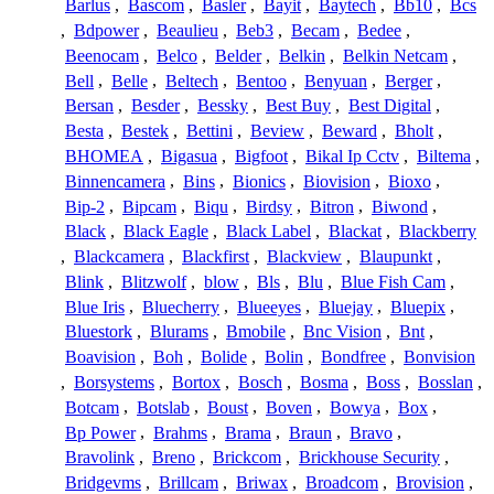
Barlus
,
Bascom
,
Basler
,
Bayit
,
Baytech
,
Bb10
,
Bcs
,
Bdpower
,
Beaulieu
,
Beb3
,
Becam
,
Bedee
,
Beenocam
,
Belco
,
Belder
,
Belkin
,
Belkin Netcam
,
Bell
,
Belle
,
Beltech
,
Bentoo
,
Benyuan
,
Berger
,
Bersan
,
Besder
,
Bessky
,
Best Buy
,
Best Digital
,
Besta
,
Bestek
,
Bettini
,
Beview
,
Beward
,
Bholt
,
BHOMEA
,
Bigasua
,
Bigfoot
,
Bikal Ip Cctv
,
Biltema
,
Binnencamera
,
Bins
,
Bionics
,
Biovision
,
Bioxo
,
Bip-2
,
Bipcam
,
Biqu
,
Birdsy
,
Bitron
,
Biwond
,
Black
,
Black Eagle
,
Black Label
,
Blackat
,
Blackberry
,
Blackcamera
,
Blackfirst
,
Blackview
,
Blaupunkt
,
Blink
,
Blitzwolf
,
blow
,
Bls
,
Blu
,
Blue Fish Cam
,
Blue Iris
,
Bluecherry
,
Blueeyes
,
Bluejay
,
Bluepix
,
Bluestork
,
Blurams
,
Bmobile
,
Bnc Vision
,
Bnt
,
Boavision
,
Boh
,
Bolide
,
Bolin
,
Bondfree
,
Bonvision
,
Borsystems
,
Bortox
,
Bosch
,
Bosma
,
Boss
,
Bosslan
,
Botcam
,
Botslab
,
Boust
,
Boven
,
Bowya
,
Box
,
Bp Power
,
Brahms
,
Brama
,
Braun
,
Bravo
,
Bravolink
,
Breno
,
Brickcom
,
Brickhouse Security
,
Bridgevms
,
Brillcam
,
Briwax
,
Broadcom
,
Brovision
,