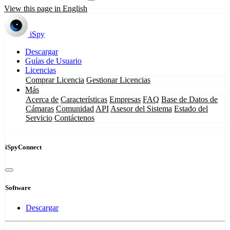
View this page in English
iSpy
Descargar
Guías de Usuario
Licencias
Comprar Licencia
Gestionar Licencias
Más
Acerca de
Características
Empresas
FAQ
Base de Datos de
Cámaras
Comunidad
API
Asesor del Sistema
Estado del
Servicio
Contáctenos
iSpyConnect
Software
Descargar