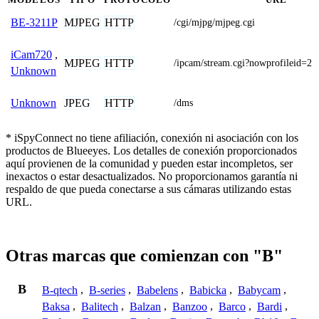
MJPEG
HTTP
BE-3211P
/cgi/mjpg/mjpeg.cgi
iCam720
,
MJPEG
HTTP
/ipcam/stream.cgi?nowprofileid=2
Unknown
JPEG
HTTP
Unknown
/dms
* iSpyConnect no tiene afiliación, conexión ni asociación con los
productos de Blueeyes. Los detalles de conexión proporcionados
aquí provienen de la comunidad y pueden estar incompletos, ser
inexactos o estar desactualizados. No proporcionamos garantía ni
respaldo de que pueda conectarse a sus cámaras utilizando estas
URL.
Otras marcas que comienzan con "B"
B
B-qtech
,
B-series
,
Babelens
,
Babicka
,
Babycam
,
Baksa
,
Balitech
,
Balzan
,
Banzoo
,
Barco
,
Bardi
,