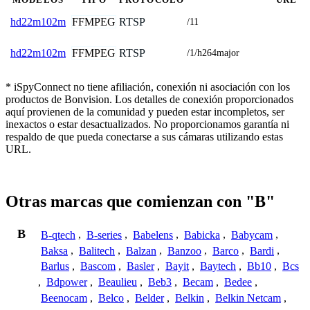
FFMPEG
RTSP
hd22m102m
/11
FFMPEG
RTSP
hd22m102m
/1/h264major
* iSpyConnect no tiene afiliación, conexión ni asociación con los
productos de Bonvision. Los detalles de conexión proporcionados
aquí provienen de la comunidad y pueden estar incompletos, ser
inexactos o estar desactualizados. No proporcionamos garantía ni
respaldo de que pueda conectarse a sus cámaras utilizando estas
URL.
Otras marcas que comienzan con "B"
B
B-qtech
,
B-series
,
Babelens
,
Babicka
,
Babycam
,
Baksa
,
Balitech
,
Balzan
,
Banzoo
,
Barco
,
Bardi
,
Barlus
,
Bascom
,
Basler
,
Bayit
,
Baytech
,
Bb10
,
Bcs
,
Bdpower
,
Beaulieu
,
Beb3
,
Becam
,
Bedee
,
Beenocam
,
Belco
,
Belder
,
Belkin
,
Belkin Netcam
,