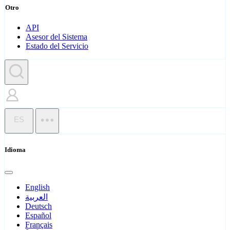
Otro
API
Asesor del Sistema
Estado del Servicio
ES
Idioma
English
العربية
Deutsch
Español
Français