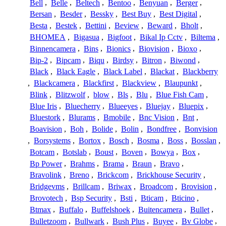
Bell
,
Belle
,
Beltech
,
Bentoo
,
Benyuan
,
Berger
,
Bersan
,
Besder
,
Bessky
,
Best Buy
,
Best Digital
,
Besta
,
Bestek
,
Bettini
,
Beview
,
Beward
,
Bholt
,
BHOMEA
,
Bigasua
,
Bigfoot
,
Bikal Ip Cctv
,
Biltema
,
Binnencamera
,
Bins
,
Bionics
,
Biovision
,
Bioxo
,
Bip-2
,
Bipcam
,
Biqu
,
Birdsy
,
Bitron
,
Biwond
,
Black
,
Black Eagle
,
Black Label
,
Blackat
,
Blackberry
,
Blackcamera
,
Blackfirst
,
Blackview
,
Blaupunkt
,
Blink
,
Blitzwolf
,
blow
,
Bls
,
Blu
,
Blue Fish Cam
,
Blue Iris
,
Bluecherry
,
Blueeyes
,
Bluejay
,
Bluepix
,
Bluestork
,
Blurams
,
Bmobile
,
Bnc Vision
,
Bnt
,
Boavision
,
Boh
,
Bolide
,
Bolin
,
Bondfree
,
Bonvision
,
Borsystems
,
Bortox
,
Bosch
,
Bosma
,
Boss
,
Bosslan
,
Botcam
,
Botslab
,
Boust
,
Boven
,
Bowya
,
Box
,
Bp Power
,
Brahms
,
Brama
,
Braun
,
Bravo
,
Bravolink
,
Breno
,
Brickcom
,
Brickhouse Security
,
Bridgevms
,
Brillcam
,
Briwax
,
Broadcom
,
Brovision
,
Brovotech
,
Bsp Security
,
Bsti
,
Bticam
,
Bticino
,
Btmax
,
Buffalo
,
Buffelshoek
,
Buitencamera
,
Bullet
,
Bulletzoom
,
Bullwark
,
Bush Plus
,
Buyee
,
Bv Globe
,