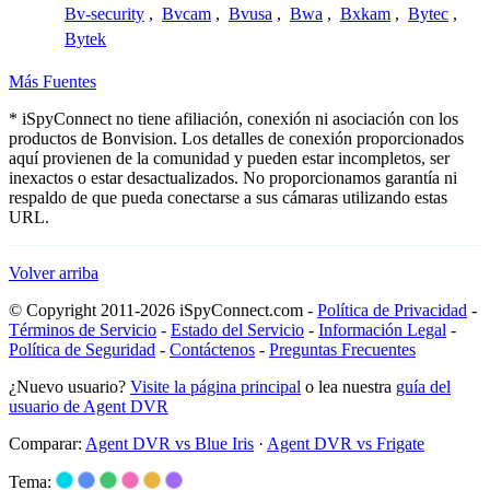
Bv-security
,
Bvcam
,
Bvusa
,
Bwa
,
Bxkam
,
Bytec
,
Bytek
Más Fuentes
* iSpyConnect no tiene afiliación, conexión ni asociación con los
productos de Bonvision. Los detalles de conexión proporcionados
aquí provienen de la comunidad y pueden estar incompletos, ser
inexactos o estar desactualizados. No proporcionamos garantía ni
respaldo de que pueda conectarse a sus cámaras utilizando estas
URL.
Volver arriba
© Copyright 2011-2026 iSpyConnect.com -
Política de Privacidad
-
Términos de Servicio
-
Estado del Servicio
-
Información Legal
-
Política de Seguridad
-
Contáctenos
-
Preguntas Frecuentes
¿Nuevo usuario?
Visite la página principal
o lea nuestra
guía del
usuario de Agent DVR
Comparar:
Agent DVR vs Blue Iris
·
Agent DVR vs Frigate
Tema: