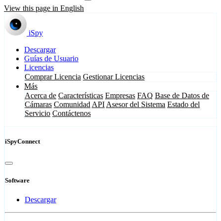
View this page in English
iSpy
Descargar
Guías de Usuario
Licencias
Comprar Licencia
Gestionar Licencias
Más
Acerca de
Características
Empresas
FAQ
Base de Datos de
Cámaras
Comunidad
API
Asesor del Sistema
Estado del
Servicio
Contáctenos
iSpyConnect
Software
Descargar