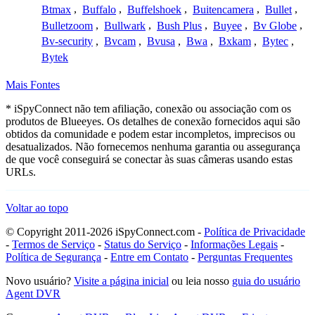
Btmax
,
Buffalo
,
Buffelshoek
,
Buitencamera
,
Bullet
,
Bulletzoom
,
Bullwark
,
Bush Plus
,
Buyee
,
Bv Globe
,
Bv-security
,
Bvcam
,
Bvusa
,
Bwa
,
Bxkam
,
Bytec
,
Bytek
Mais Fontes
* iSpyConnect não tem afiliação, conexão ou associação com os
produtos de Blueeyes. Os detalhes de conexão fornecidos aqui são
obtidos da comunidade e podem estar incompletos, imprecisos ou
desatualizados. Não fornecemos nenhuma garantia ou assegurança
de que você conseguirá se conectar às suas câmeras usando estas
URLs.
Voltar ao topo
© Copyright 2011-2026 iSpyConnect.com -
Política de Privacidade
-
Termos de Serviço
-
Status do Serviço
-
Informações Legais
-
Política de Segurança
-
Entre em Contato
-
Perguntas Frequentes
Novo usuário?
Visite a página inicial
ou leia nosso
guia do usuário
Agent DVR