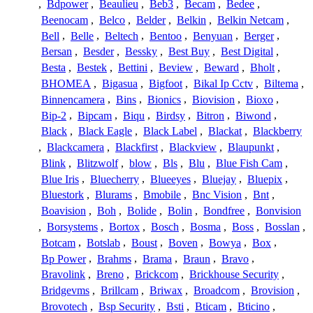
,
Bdpower
,
Beaulieu
,
Beb3
,
Becam
,
Bedee
,
Beenocam
,
Belco
,
Belder
,
Belkin
,
Belkin Netcam
,
Bell
,
Belle
,
Beltech
,
Bentoo
,
Benyuan
,
Berger
,
Bersan
,
Besder
,
Bessky
,
Best Buy
,
Best Digital
,
Besta
,
Bestek
,
Bettini
,
Beview
,
Beward
,
Bholt
,
BHOMEA
,
Bigasua
,
Bigfoot
,
Bikal Ip Cctv
,
Biltema
,
Binnencamera
,
Bins
,
Bionics
,
Biovision
,
Bioxo
,
Bip-2
,
Bipcam
,
Biqu
,
Birdsy
,
Bitron
,
Biwond
,
Black
,
Black Eagle
,
Black Label
,
Blackat
,
Blackberry
,
Blackcamera
,
Blackfirst
,
Blackview
,
Blaupunkt
,
Blink
,
Blitzwolf
,
blow
,
Bls
,
Blu
,
Blue Fish Cam
,
Blue Iris
,
Bluecherry
,
Blueeyes
,
Bluejay
,
Bluepix
,
Bluestork
,
Blurams
,
Bmobile
,
Bnc Vision
,
Bnt
,
Boavision
,
Boh
,
Bolide
,
Bolin
,
Bondfree
,
Bonvision
,
Borsystems
,
Bortox
,
Bosch
,
Bosma
,
Boss
,
Bosslan
,
Botcam
,
Botslab
,
Boust
,
Boven
,
Bowya
,
Box
,
Bp Power
,
Brahms
,
Brama
,
Braun
,
Bravo
,
Bravolink
,
Breno
,
Brickcom
,
Brickhouse Security
,
Bridgevms
,
Brillcam
,
Briwax
,
Broadcom
,
Brovision
,
Brovotech
,
Bsp Security
,
Bsti
,
Bticam
,
Bticino
,