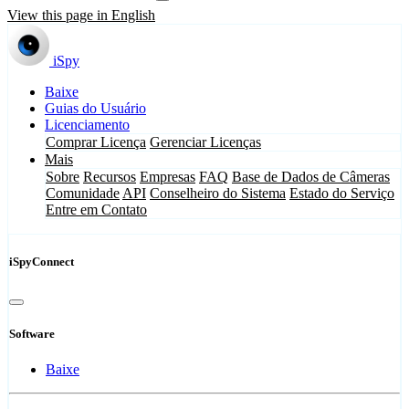
View this page in English
iSpy
Baixe
Guias do Usuário
Licenciamento
Comprar Licença
Gerenciar Licenças
Mais
Sobre
Recursos
Empresas
FAQ
Base de Dados de Câmeras
Comunidade
API
Conselheiro do Sistema
Estado do Serviço
Entre em Contato
iSpyConnect
Software
Baixe