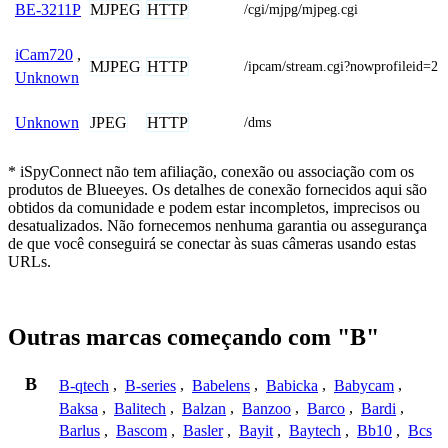
MJPEG
HTTP
BE-3211P
/cgi/mjpg/mjpeg.cgi
iCam720
,
MJPEG
HTTP
/ipcam/stream.cgi?nowprofileid=2
Unknown
JPEG
HTTP
Unknown
/dms
* iSpyConnect não tem afiliação, conexão ou associação com os
produtos de Blueeyes. Os detalhes de conexão fornecidos aqui são
obtidos da comunidade e podem estar incompletos, imprecisos ou
desatualizados. Não fornecemos nenhuma garantia ou assegurança
de que você conseguirá se conectar às suas câmeras usando estas
URLs.
Outras marcas começando com "B"
B
B-qtech
,
B-series
,
Babelens
,
Babicka
,
Babycam
,
Baksa
,
Balitech
,
Balzan
,
Banzoo
,
Barco
,
Bardi
,
Barlus
,
Bascom
,
Basler
,
Bayit
,
Baytech
,
Bb10
,
Bcs