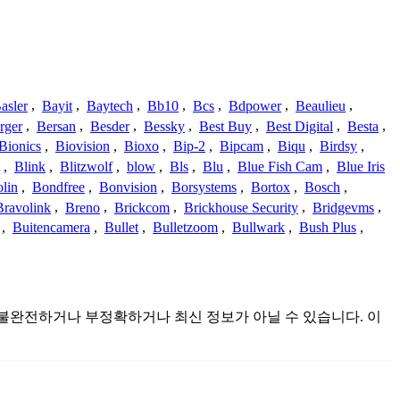
asler
,
Bayit
,
Baytech
,
Bb10
,
Bcs
,
Bdpower
,
Beaulieu
,
rger
,
Bersan
,
Besder
,
Bessky
,
Best Buy
,
Best Digital
,
Besta
,
Bionics
,
Biovision
,
Bioxo
,
Bip-2
,
Bipcam
,
Biqu
,
Birdsy
,
,
Blink
,
Blitzwolf
,
blow
,
Bls
,
Blu
,
Blue Fish Cam
,
Blue Iris
lin
,
Bondfree
,
Bonvision
,
Borsystems
,
Bortox
,
Bosch
,
Bravolink
,
Breno
,
Brickcom
,
Brickhouse Security
,
Bridgevms
,
,
Buitencamera
,
Bullet
,
Bulletzoom
,
Bullwark
,
Bush Plus
,
것이며 불완전하거나 부정확하거나 최신 정보가 아닐 수 있습니다. 이