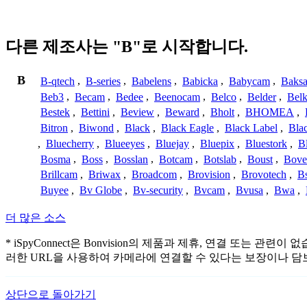
다른 제조사는 "B"로 시작합니다.
B
B-qtech
,
B-series
,
Babelens
,
Babicka
,
Babycam
,
Baks
Beb3
,
Becam
,
Bedee
,
Beenocam
,
Belco
,
Belder
,
Belk
Bestek
,
Bettini
,
Beview
,
Beward
,
Bholt
,
BHOMEA
,
Bitron
,
Biwond
,
Black
,
Black Eagle
,
Black Label
,
Bla
,
Bluecherry
,
Blueeyes
,
Bluejay
,
Bluepix
,
Bluestork
,
B
Bosma
,
Boss
,
Bosslan
,
Botcam
,
Botslab
,
Boust
,
Bove
Brillcam
,
Briwax
,
Broadcom
,
Brovision
,
Brovotech
,
Bs
Buyee
,
Bv Globe
,
Bv-security
,
Bvcam
,
Bvusa
,
Bwa
,
더 많은 소스
* iSpyConnect은 Bonvision의 제품과 제휴, 연결 
러한 URL을 사용하여 카메라에 연결할 수 있다는 보장이나 담
상단으로 돌아가기