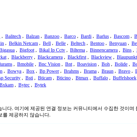
a
,
Balitech
,
Balzan
,
Banzoo
,
Barco
,
Bardi
,
Barlus
,
Bascom
,
B
in
,
Belkin Netcam
,
Bell
,
Belle
,
Beltech
,
Bentoo
,
Benyuan
,
Be
Bigasua
,
Bigfoot
,
Bikal Ip Cctv
,
Biltema
,
Binnencamera
,
Bins
,
ckat
,
Blackberry
,
Blackcamera
,
Blackfirst
,
Blackview
,
Blaupunkt
lurams
,
Bmobile
,
Bnc Vision
,
Bnt
,
Boavision
,
Boh
,
Bolide
,
Bo
n
,
Bowya
,
Box
,
Bp Power
,
Brahms
,
Brama
,
Braun
,
Bravo
,
p Security
,
Bsti
,
Bticam
,
Bticino
,
Btmax
,
Buffalo
,
Buffelshoek
Bxkam
,
Bytec
,
Bytek
또는 관련이 없습니다. 여기에 제공된 연결 정보는 커뮤니티에서 수집한 
보를 제공하지 않습니다.