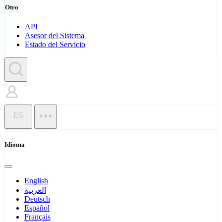
Otro
API
Asesor del Sistema
Estado del Servicio
ES
Idioma
English
العربية
Deutsch
Español
Français