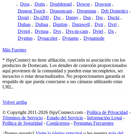
,
Doss
,
Dotix
,
Doubleeagl
,
Dowse
,
Dowson
,
Dragon Touch
,
Dragoncam
,
Dreamstar
,
Drh Domotics
,
Droid
,
Ds-i200
,
Dsc
,
Dsnny
,
Dsp
,
Dss
,
Ducki
,
Duhau
,
Duhua
,
Dunlop
,
Durawell
,
Dvir
,
Dvri
,
Dvrn4
,
Dvrusa
,
Dvs
,
Dvs-ip-cam
,
Dvtel
,
Dx
,
Dygitus
,
Dynacolor
,
Dynamo
,
Dynamode
Más Fuentes
* iSpyConnect no tiene afiliación, conexión ni asociación con los
productos de Domecam. Los detalles de conexión proporcionados
aquí provienen de la comunidad y pueden estar incompletos, ser
inexactos o estar desactualizados. No proporcionamos garantía ni
respaldo de que pueda conectarse a sus cámaras utilizando estas
URL.
Volver arriba
© Copyright 2011-2026 iSpyConnect.com -
Política de Privacidad
-
Términos de Servicio
-
Estado del Servicio
-
Información Legal
-
Política de Seguridad
-
Contáctenos
-
Preguntas Frecuentes
¿Nuevo usuario?
Visite la página principal
o lea nuestra
guía del