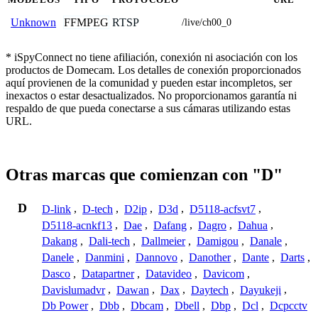
FFMPEG
RTSP
Unknown
/live/ch00_0
* iSpyConnect no tiene afiliación, conexión ni asociación con los
productos de Domecam. Los detalles de conexión proporcionados
aquí provienen de la comunidad y pueden estar incompletos, ser
inexactos o estar desactualizados. No proporcionamos garantía ni
respaldo de que pueda conectarse a sus cámaras utilizando estas
URL.
Otras marcas que comienzan con "D"
D
D-link
,
D-tech
,
D2ip
,
D3d
,
D5118-acfsvt7
,
D5118-acnkf13
,
Dae
,
Dafang
,
Dagro
,
Dahua
,
Dakang
,
Dali-tech
,
Dallmeier
,
Damigou
,
Danale
,
Danele
,
Danmini
,
Dannovo
,
Danother
,
Dante
,
Darts
,
Dasco
,
Datapartner
,
Datavideo
,
Davicom
,
Davislumadvr
,
Dawan
,
Dax
,
Daytech
,
Dayukeji
,
Db Power
,
Dbb
,
Dbcam
,
Dbell
,
Dbp
,
Dcl
,
Dcpcctv