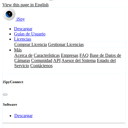
View this page in English
iSpy
Descargar
Guías de Usuario
Licencias
Comprar Licencia
Gestionar Licencias
Más
Acerca de
Características
Empresas
FAQ
Base de Datos de
Cámaras
Comunidad
API
Asesor del Sistema
Estado del
Servicio
Contáctenos
iSpyConnect
Software
Descargar