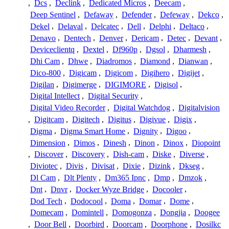
,
Dcs
,
Declink
,
Dedicated Micros
,
Deecam
,
Deep Sentinel
,
Defaway
,
Defender
,
Defeway
,
Dekco
,
Dekel
,
Delaval
,
Delcatec
,
Dell
,
Delphi
,
Deltaco
,
Denavo
,
Dentech
,
Denver
,
Dericam
,
Detec
,
Devant
,
Deviceclientq
,
Dextel
,
Df960p
,
Dgsol
,
Dharmesh
,
Dhi Cam
,
Dhwe
,
Diadromos
,
Diamond
,
Dianwan
,
Dico-800
,
Digicam
,
Digicom
,
Digihero
,
Digijet
,
Digilan
,
Digimerge
,
DIGIMORE
,
Digisol
,
Digital Intellect
,
Digital Security
,
Digital Video Recorder
,
Digital Watchdog
,
Digitalvision
,
Digitcam
,
Digitech
,
Digitus
,
Digivue
,
Digix
,
Digma
,
Digma Smart Home
,
Dignity
,
Digoo
,
Dimension
,
Dimos
,
Dinesh
,
Dinon
,
Dinox
,
Diopoint
,
Discover
,
Discovery
,
Dish-cam
,
Diske
,
Diverse
,
Diviotec
,
Divis
,
Divisat
,
Dixie
,
Dizink
,
Dkseg
,
Dl Cam
,
Dlt Plenty
,
Dm365 Ipnc
,
Dmp
,
Dmzok
,
Dnt
,
Dnvr
,
Docker Wyze Bridge
,
Docooler
,
Dod Tech
,
Dodocool
,
Doma
,
Domar
,
Dome
,
Domecam
,
Domintell
,
Domogonza
,
Dongjia
,
Doogee
,
Door Bell
,
Doorbird
,
Doorcam
,
Doorphone
,
Dosilkc