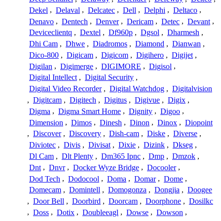
Dekel
,
Delaval
,
Delcatec
,
Dell
,
Delphi
,
Deltaco
,
Denavo
,
Dentech
,
Denver
,
Dericam
,
Detec
,
Devant
,
Deviceclientq
,
Dextel
,
Df960p
,
Dgsol
,
Dharmesh
,
Dhi Cam
,
Dhwe
,
Diadromos
,
Diamond
,
Dianwan
,
Dico-800
,
Digicam
,
Digicom
,
Digihero
,
Digijet
,
Digilan
,
Digimerge
,
DIGIMORE
,
Digisol
,
Digital Intellect
,
Digital Security
,
Digital Video Recorder
,
Digital Watchdog
,
Digitalvision
,
Digitcam
,
Digitech
,
Digitus
,
Digivue
,
Digix
,
Digma
,
Digma Smart Home
,
Dignity
,
Digoo
,
Dimension
,
Dimos
,
Dinesh
,
Dinon
,
Dinox
,
Diopoint
,
Discover
,
Discovery
,
Dish-cam
,
Diske
,
Diverse
,
Diviotec
,
Divis
,
Divisat
,
Dixie
,
Dizink
,
Dkseg
,
Dl Cam
,
Dlt Plenty
,
Dm365 Ipnc
,
Dmp
,
Dmzok
,
Dnt
,
Dnvr
,
Docker Wyze Bridge
,
Docooler
,
Dod Tech
,
Dodocool
,
Doma
,
Domar
,
Dome
,
Domecam
,
Domintell
,
Domogonza
,
Dongjia
,
Doogee
,
Door Bell
,
Doorbird
,
Doorcam
,
Doorphone
,
Dosilkc
,
Doss
,
Dotix
,
Doubleeagl
,
Dowse
,
Dowson
,