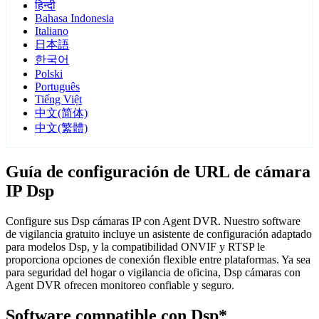
हिन्दी
Bahasa Indonesia
Italiano
日本語
한국어
Polski
Português
Tiếng Việt
中文(简体)
中文(繁體)
Guía de configuración de URL de cámara
IP Dsp
Configure sus Dsp cámaras IP con Agent DVR. Nuestro software
de vigilancia gratuito incluye un asistente de configuración adaptado
para modelos Dsp, y la compatibilidad ONVIF y RTSP le
proporciona opciones de conexión flexible entre plataformas. Ya sea
para seguridad del hogar o vigilancia de oficina, Dsp cámaras con
Agent DVR ofrecen monitoreo confiable y seguro.
Software compatible con Dsp*