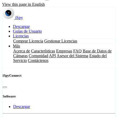
View this page in English
iSpy
Descargar
Guías de Usuario
Licencias
Comprar Licencia
Gestionar Licencias
Más
Acerca de
Características
Empresas
FAQ
Base de Datos de
Cámaras
Comunidad
API
Asesor del Sistema
Estado del
Servicio
Contáctenos
iSpyConnect
Software
Descargar