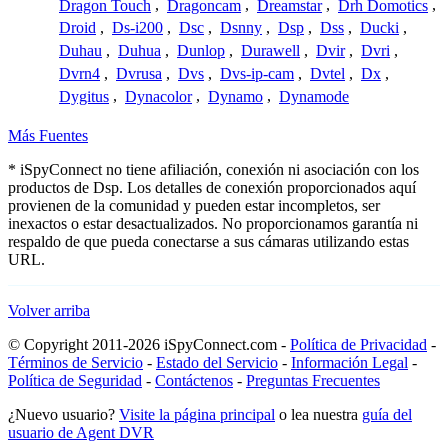
Dragon Touch
,
Dragoncam
,
Dreamstar
,
Drh Domotics
,
Droid
,
Ds-i200
,
Dsc
,
Dsnny
,
Dsp
,
Dss
,
Ducki
,
Duhau
,
Duhua
,
Dunlop
,
Durawell
,
Dvir
,
Dvri
,
Dvrn4
,
Dvrusa
,
Dvs
,
Dvs-ip-cam
,
Dvtel
,
Dx
,
Dygitus
,
Dynacolor
,
Dynamo
,
Dynamode
Más Fuentes
* iSpyConnect no tiene afiliación, conexión ni asociación con los
productos de Dsp. Los detalles de conexión proporcionados aquí
provienen de la comunidad y pueden estar incompletos, ser
inexactos o estar desactualizados. No proporcionamos garantía ni
respaldo de que pueda conectarse a sus cámaras utilizando estas
URL.
Volver arriba
© Copyright 2011-2026 iSpyConnect.com -
Política de Privacidad
-
Términos de Servicio
-
Estado del Servicio
-
Información Legal
-
Política de Seguridad
-
Contáctenos
-
Preguntas Frecuentes
¿Nuevo usuario?
Visite la página principal
o lea nuestra
guía del
usuario de Agent DVR