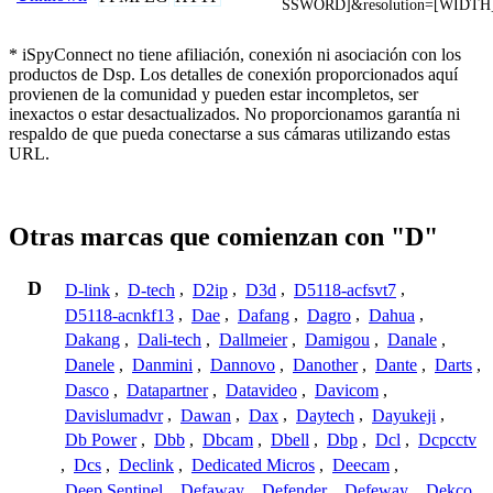
SSWORD]&resolution=[WIDTH
* iSpyConnect no tiene afiliación, conexión ni asociación con los
productos de Dsp. Los detalles de conexión proporcionados aquí
provienen de la comunidad y pueden estar incompletos, ser
inexactos o estar desactualizados. No proporcionamos garantía ni
respaldo de que pueda conectarse a sus cámaras utilizando estas
URL.
Otras marcas que comienzan con "D"
D
D-link
,
D-tech
,
D2ip
,
D3d
,
D5118-acfsvt7
,
D5118-acnkf13
,
Dae
,
Dafang
,
Dagro
,
Dahua
,
Dakang
,
Dali-tech
,
Dallmeier
,
Damigou
,
Danale
,
Danele
,
Danmini
,
Dannovo
,
Danother
,
Dante
,
Darts
,
Dasco
,
Datapartner
,
Datavideo
,
Davicom
,
Davislumadvr
,
Dawan
,
Dax
,
Daytech
,
Dayukeji
,
Db Power
,
Dbb
,
Dbcam
,
Dbell
,
Dbp
,
Dcl
,
Dcpcctv
,
Dcs
,
Declink
,
Dedicated Micros
,
Deecam
,
Deep Sentinel
,
Defaway
,
Defender
,
Defeway
,
Dekco
,