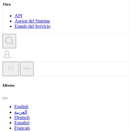
Otro
API
Asesor del Sistema
Estado del Servicio
ES
Idioma
English
العربية
Deutsch
Español
Français