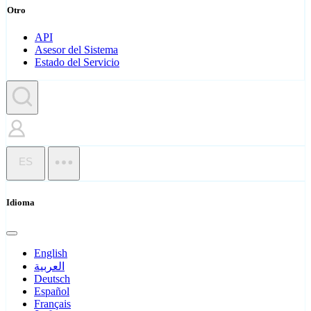
Otro
API
Asesor del Sistema
Estado del Servicio
ES
Idioma
English
العربية
Deutsch
Español
Français