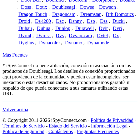
,
Doss
,
Dotix
,
Doubleeagl
,
Dowse
,
Dowson
,
Dragon Touch
,
Dragoncam
,
Dreamstar
,
Drh Domotics
,
Droid
,
Ds-i200
,
Dsc
,
Dsnny
,
Dsp
,
Dss
,
Ducki
,
Duhau
,
Duhua
,
Dunlop
,
Durawell
,
Dvir
,
Dvri
,
Dvrn4
,
Dvrusa
,
Dvs
,
Dvs-ip-cam
,
Dvtel
,
Dx
,
Dygitus
,
Dynacolor
,
Dynamo
,
Dynamode
Más Fuentes
* iSpyConnect no tiene afiliación, conexión ni asociación con los
productos de Doubleeagl. Los detalles de conexión proporcionados
aquí provienen de la comunidad y pueden estar incompletos, ser
inexactos o estar desactualizados. No proporcionamos garantía ni
respaldo de que pueda conectarse a sus cámaras utilizando estas
URL.
Volver arriba
© Copyright 2011-2026 iSpyConnect.com -
Política de Privacidad
-
Términos de Servicio
-
Estado del Servicio
-
Información Legal
-
Política de Seguridad
-
Contáctenos
-
Preguntas Frecuentes