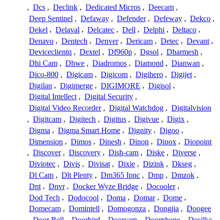
,
Dcs
,
Declink
,
Dedicated Micros
,
Deecam
,
Deep Sentinel
,
Defaway
,
Defender
,
Defeway
,
Dekco
,
Dekel
,
Delaval
,
Delcatec
,
Dell
,
Delphi
,
Deltaco
,
Denavo
,
Dentech
,
Denver
,
Dericam
,
Detec
,
Devant
,
Deviceclientq
,
Dextel
,
Df960p
,
Dgsol
,
Dharmesh
,
Dhi Cam
,
Dhwe
,
Diadromos
,
Diamond
,
Dianwan
,
Dico-800
,
Digicam
,
Digicom
,
Digihero
,
Digijet
,
Digilan
,
Digimerge
,
DIGIMORE
,
Digisol
,
Digital Intellect
,
Digital Security
,
Digital Video Recorder
,
Digital Watchdog
,
Digitalvision
,
Digitcam
,
Digitech
,
Digitus
,
Digivue
,
Digix
,
Digma
,
Digma Smart Home
,
Dignity
,
Digoo
,
Dimension
,
Dimos
,
Dinesh
,
Dinon
,
Dinox
,
Diopoint
,
Discover
,
Discovery
,
Dish-cam
,
Diske
,
Diverse
,
Diviotec
,
Divis
,
Divisat
,
Dixie
,
Dizink
,
Dkseg
,
Dl Cam
,
Dlt Plenty
,
Dm365 Ipnc
,
Dmp
,
Dmzok
,
Dnt
,
Dnvr
,
Docker Wyze Bridge
,
Docooler
,
Dod Tech
,
Dodocool
,
Doma
,
Domar
,
Dome
,
Domecam
,
Domintell
,
Domogonza
,
Dongjia
,
Doogee
,
Door Bell
,
Doorbird
,
Doorcam
,
Doorphone
,
Dosilkc