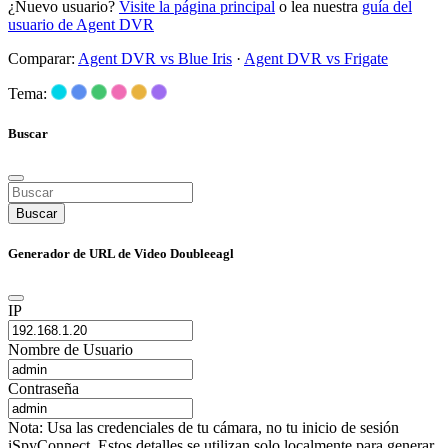
¿Nuevo usuario?
Visite la página principal
o lea nuestra
guía del
usuario de Agent DVR
Comparar:
Agent DVR vs Blue Iris
·
Agent DVR vs Frigate
Tema:
Buscar
Buscar
Generador de URL de Video Doubleeagl
IP
Nombre de Usuario
Contraseña
Nota: Usa las credenciales de tu cámara, no tu inicio de sesión
iSpyConnect. Estos detalles se utilizan solo localmente para generar