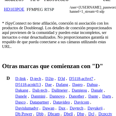
/user=[USERNAME]_passwo
HD103POE
FFMPEG
RTSP
hannel=1_stream=0.sdp
* iSpyConnect no tiene afiliación, conexión ni asociación con los
productos de Doubleeagl. Los detalles de conexión proporcionados
aquí provienen de la comunidad y pueden estar incompletos, ser
inexactos o estar desactualizados. No proporcionamos garantía ni
respaldo de que pueda conectarse a sus cámaras utilizando estas
URL.
Otras marcas que comienzan con "D"
D
D-link
,
D-tech
,
D2ip
,
D3d
,
D5118-acfsvt7
,
D5118-acnkf13
,
Dae
,
Dafang
,
Dagro
,
Dahua
,
Dakang
,
Dali-tech
,
Dallmeier
,
Damigou
,
Danale
,
Danele
,
Danmini
,
Dannovo
,
Danother
,
Dante
,
Darts
,
Dasco
,
Datapartner
,
Datavideo
,
Davicom
,
Davislumadvr
,
Dawan
,
Dax
,
Daytech
,
Dayukeji
,
Db Power
,
Dbb
,
Dbcam
,
Dbell
,
Dbp
,
Dcl
,
Dcpcctv