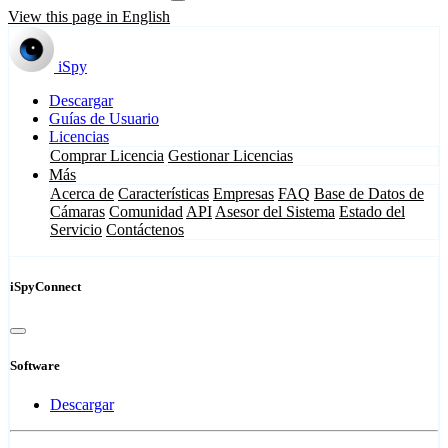
View this page in English
iSpy
Descargar
Guías de Usuario
Licencias
Comprar Licencia
Gestionar Licencias
Más
Acerca de
Características
Empresas
FAQ
Base de Datos de
Cámaras
Comunidad
API
Asesor del Sistema
Estado del
Servicio
Contáctenos
iSpyConnect
Software
Descargar