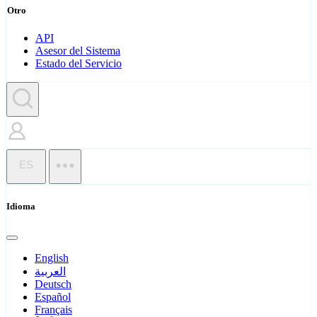
Otro
API
Asesor del Sistema
Estado del Servicio
ES
Idioma
English
العربية
Deutsch
Español
Français