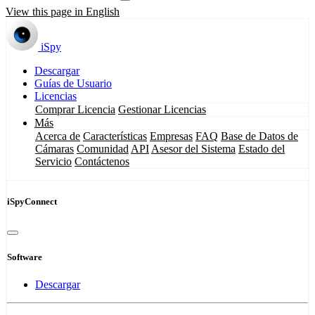
View this page in English
iSpy
Descargar
Guías de Usuario
Licencias
Comprar Licencia
Gestionar Licencias
Más
Acerca de
Características
Empresas
FAQ
Base de Datos de
Cámaras
Comunidad
API
Asesor del Sistema
Estado del
Servicio
Contáctenos
iSpyConnect
Software
Descargar