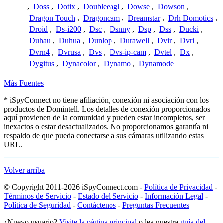
,
Doss
,
Dotix
,
Doubleeagl
,
Dowse
,
Dowson
,
Dragon Touch
,
Dragoncam
,
Dreamstar
,
Drh Domotics
,
Droid
,
Ds-i200
,
Dsc
,
Dsnny
,
Dsp
,
Dss
,
Ducki
,
Duhau
,
Duhua
,
Dunlop
,
Durawell
,
Dvir
,
Dvri
,
Dvrn4
,
Dvrusa
,
Dvs
,
Dvs-ip-cam
,
Dvtel
,
Dx
,
Dygitus
,
Dynacolor
,
Dynamo
,
Dynamode
Más Fuentes
* iSpyConnect no tiene afiliación, conexión ni asociación con los
productos de Domintell. Los detalles de conexión proporcionados
aquí provienen de la comunidad y pueden estar incompletos, ser
inexactos o estar desactualizados. No proporcionamos garantía ni
respaldo de que pueda conectarse a sus cámaras utilizando estas
URL.
Volver arriba
© Copyright 2011-2026 iSpyConnect.com -
Política de Privacidad
-
Términos de Servicio
-
Estado del Servicio
-
Información Legal
-
Política de Seguridad
-
Contáctenos
-
Preguntas Frecuentes
¿Nuevo usuario?
Visite la página principal
o lea nuestra
guía del