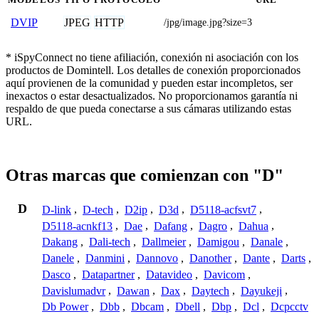
JPEG
HTTP
DVIP
/jpg/image.jpg?size=3
* iSpyConnect no tiene afiliación, conexión ni asociación con los
productos de Domintell. Los detalles de conexión proporcionados
aquí provienen de la comunidad y pueden estar incompletos, ser
inexactos o estar desactualizados. No proporcionamos garantía ni
respaldo de que pueda conectarse a sus cámaras utilizando estas
URL.
Otras marcas que comienzan con "D"
D
D-link
,
D-tech
,
D2ip
,
D3d
,
D5118-acfsvt7
,
D5118-acnkf13
,
Dae
,
Dafang
,
Dagro
,
Dahua
,
Dakang
,
Dali-tech
,
Dallmeier
,
Damigou
,
Danale
,
Danele
,
Danmini
,
Dannovo
,
Danother
,
Dante
,
Darts
,
Dasco
,
Datapartner
,
Datavideo
,
Davicom
,
Davislumadvr
,
Dawan
,
Dax
,
Daytech
,
Dayukeji
,
Db Power
,
Dbb
,
Dbcam
,
Dbell
,
Dbp
,
Dcl
,
Dcpcctv