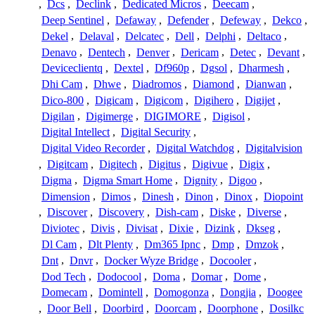
,
Dcs
,
Declink
,
Dedicated Micros
,
Deecam
,
Deep Sentinel
,
Defaway
,
Defender
,
Defeway
,
Dekco
,
Dekel
,
Delaval
,
Delcatec
,
Dell
,
Delphi
,
Deltaco
,
Denavo
,
Dentech
,
Denver
,
Dericam
,
Detec
,
Devant
,
Deviceclientq
,
Dextel
,
Df960p
,
Dgsol
,
Dharmesh
,
Dhi Cam
,
Dhwe
,
Diadromos
,
Diamond
,
Dianwan
,
Dico-800
,
Digicam
,
Digicom
,
Digihero
,
Digijet
,
Digilan
,
Digimerge
,
DIGIMORE
,
Digisol
,
Digital Intellect
,
Digital Security
,
Digital Video Recorder
,
Digital Watchdog
,
Digitalvision
,
Digitcam
,
Digitech
,
Digitus
,
Digivue
,
Digix
,
Digma
,
Digma Smart Home
,
Dignity
,
Digoo
,
Dimension
,
Dimos
,
Dinesh
,
Dinon
,
Dinox
,
Diopoint
,
Discover
,
Discovery
,
Dish-cam
,
Diske
,
Diverse
,
Diviotec
,
Divis
,
Divisat
,
Dixie
,
Dizink
,
Dkseg
,
Dl Cam
,
Dlt Plenty
,
Dm365 Ipnc
,
Dmp
,
Dmzok
,
Dnt
,
Dnvr
,
Docker Wyze Bridge
,
Docooler
,
Dod Tech
,
Dodocool
,
Doma
,
Domar
,
Dome
,
Domecam
,
Domintell
,
Domogonza
,
Dongjia
,
Doogee
,
Door Bell
,
Doorbird
,
Doorcam
,
Doorphone
,
Dosilkc