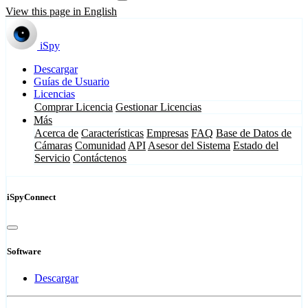
View this page in English
iSpy
Descargar
Guías de Usuario
Licencias
Comprar Licencia
Gestionar Licencias
Más
Acerca de
Características
Empresas
FAQ
Base de Datos de
Cámaras
Comunidad
API
Asesor del Sistema
Estado del
Servicio
Contáctenos
iSpyConnect
Software
Descargar