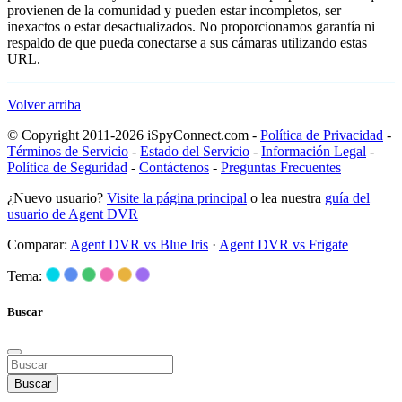
provienen de la comunidad y pueden estar incompletos, ser
inexactos o estar desactualizados. No proporcionamos garantía ni
respaldo de que pueda conectarse a sus cámaras utilizando estas
URL.
Volver arriba
© Copyright 2011-2026 iSpyConnect.com -
Política de Privacidad
-
Términos de Servicio
-
Estado del Servicio
-
Información Legal
-
Política de Seguridad
-
Contáctenos
-
Preguntas Frecuentes
¿Nuevo usuario?
Visite la página principal
o lea nuestra
guía del
usuario de Agent DVR
Comparar:
Agent DVR vs Blue Iris
·
Agent DVR vs Frigate
Tema:
Buscar
Buscar