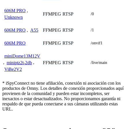
606M PRO
,
FFMPEG
RTSP
/0
Unknown
FFMPEG
RTSP
606M PRO
,
A55
/1
FFMPEG
RTSP
606M PRO
/onvif1
miniDome13M12V
FFMPEG
RTSP
,
miniptz2t-2db
,
/live/main
ViBe2V2
* iSpyConnect no tiene afiliación, conexión ni asociación con los
productos de Omny. Los detalles de conexión proporcionados aquí
provienen de la comunidad y pueden estar incompletos, ser
inexactos o estar desactualizados. No proporcionamos garantía ni
respaldo de que pueda conectarse a sus cámaras utilizando estas
URL.