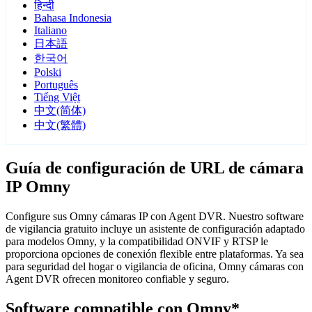
हिन्दी
Bahasa Indonesia
Italiano
日本語
한국어
Polski
Português
Tiếng Việt
中文(简体)
中文(繁體)
Guía de configuración de URL de cámara
IP Omny
Configure sus Omny cámaras IP con Agent DVR. Nuestro software
de vigilancia gratuito incluye un asistente de configuración adaptado
para modelos Omny, y la compatibilidad ONVIF y RTSP le
proporciona opciones de conexión flexible entre plataformas. Ya sea
para seguridad del hogar o vigilancia de oficina, Omny cámaras con
Agent DVR ofrecen monitoreo confiable y seguro.
Software compatible con Omny*