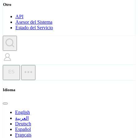
Otro
API
Asesor del Sistema
Estado del Servicio
ES
Idioma
English
العربية
Deutsch
Español
Français