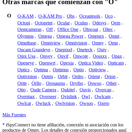
Otras marcas que comienzan con "O"
O
O-KAM
,
O-KAM Pro
,
Obs
,
Oceantools
,
Oco
,
Octopi
,
Octoprint
,
Ocular
,
Oculus
,
Odesys
,
Oem
,
Oemcameras
,
Off
,
Office One
,
Ohwoai
,
Oltec
,
Olympia
,
Omega
,
Omega Power
,
Omenex
,
Omni
,
Omnibase
,
Omniview
,
Omnivision
,
Omny
,
Omp
,
Oncam Grandeye
,
Onepixel
,
Oneteck
,
Oniv
,
Onix Usa
,
Onvey
,
Onvif
,
Onwote
,
Oossxx
,
Opax
,
Openeye
,
Openwrt
,
Opexia
,
Optica Video
,
Opticam
,
Optics
,
Optima
,
Optimus
,
Optio
,
Optiview
,
Optivision
,
Optris
,
Orbit
,
Ordro
,
Orient
,
Orion
,
Orite
,
Orllo
,
Orosaurus
,
Orvibo
,
Oswoo
,
Other
,
Otto
,
Oude Camera
,
Oukitel
,
Ouvis
,
Overcap
,
Overmax
,
Overseer
,
Ovislink
,
Owl
,
Owlcam
,
Owlcat
,
Owluck
,
Owlvision
,
Owsoo
,
Ozero
Más Fuentes
* iSpyConnect no tiene afiliación, conexión ni asociación con los
productos de Omny. Los detalles de conexión proporcionados aquí