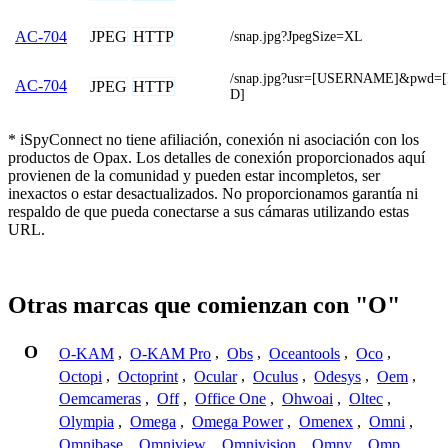
JPEG
HTTP
AC-704
/snap.jpg?JpegSize=XL
/snap.jpg?usr=[USERNAME]&pwd
AC-704
JPEG
HTTP
D]
* iSpyConnect no tiene afiliación, conexión ni asociación con los
productos de Opax. Los detalles de conexión proporcionados aquí
provienen de la comunidad y pueden estar incompletos, ser
inexactos o estar desactualizados. No proporcionamos garantía ni
respaldo de que pueda conectarse a sus cámaras utilizando estas
URL.
Otras marcas que comienzan con "O"
O
O-KAM
,
O-KAM Pro
,
Obs
,
Oceantools
,
Oco
,
Octopi
,
Octoprint
,
Ocular
,
Oculus
,
Odesys
,
Oem
,
Oemcameras
,
Off
,
Office One
,
Ohwoai
,
Oltec
,
Olympia
,
Omega
,
Omega Power
,
Omenex
,
Omni
,
Omnibase
,
Omniview
,
Omnivision
,
Omny
,
Omp
,