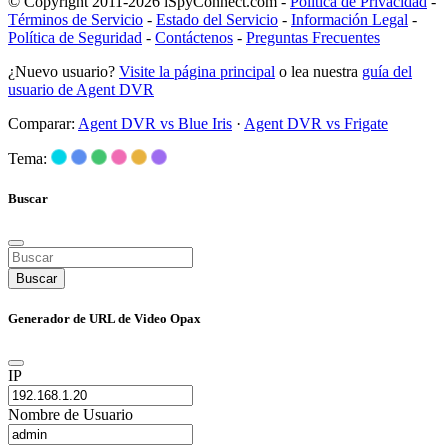
© Copyright 2011-2026 iSpyConnect.com -
Política de Privacidad
-
Términos de Servicio
-
Estado del Servicio
-
Información Legal
-
Política de Seguridad
-
Contáctenos
-
Preguntas Frecuentes
¿Nuevo usuario?
Visite la página principal
o lea nuestra
guía del
usuario de Agent DVR
Comparar:
Agent DVR vs Blue Iris
·
Agent DVR vs Frigate
Tema:
Buscar
Buscar
Generador de URL de Video Opax
IP
Nombre de Usuario