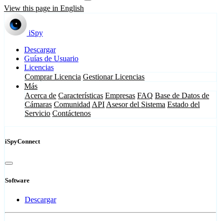
View this page in English
iSpy
Descargar
Guías de Usuario
Licencias
Comprar Licencia
Gestionar Licencias
Más
Acerca de
Características
Empresas
FAQ
Base de Datos de
Cámaras
Comunidad
API
Asesor del Sistema
Estado del
Servicio
Contáctenos
iSpyConnect
Software
Descargar