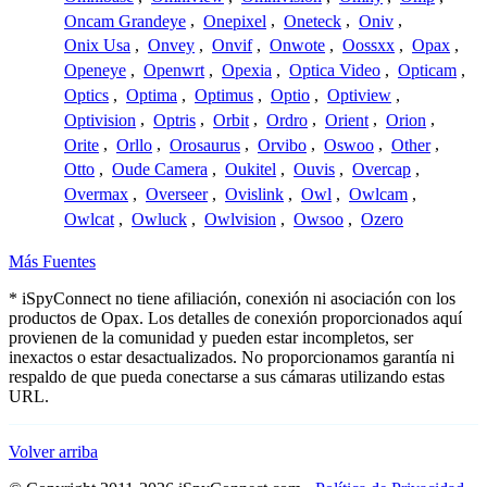
Oncam Grandeye
,
Onepixel
,
Oneteck
,
Oniv
,
Onix Usa
,
Onvey
,
Onvif
,
Onwote
,
Oossxx
,
Opax
,
Openeye
,
Openwrt
,
Opexia
,
Optica Video
,
Opticam
,
Optics
,
Optima
,
Optimus
,
Optio
,
Optiview
,
Optivision
,
Optris
,
Orbit
,
Ordro
,
Orient
,
Orion
,
Orite
,
Orllo
,
Orosaurus
,
Orvibo
,
Oswoo
,
Other
,
Otto
,
Oude Camera
,
Oukitel
,
Ouvis
,
Overcap
,
Overmax
,
Overseer
,
Ovislink
,
Owl
,
Owlcam
,
Owlcat
,
Owluck
,
Owlvision
,
Owsoo
,
Ozero
Más Fuentes
* iSpyConnect no tiene afiliación, conexión ni asociación con los
productos de Opax. Los detalles de conexión proporcionados aquí
provienen de la comunidad y pueden estar incompletos, ser
inexactos o estar desactualizados. No proporcionamos garantía ni
respaldo de que pueda conectarse a sus cámaras utilizando estas
URL.
Volver arriba