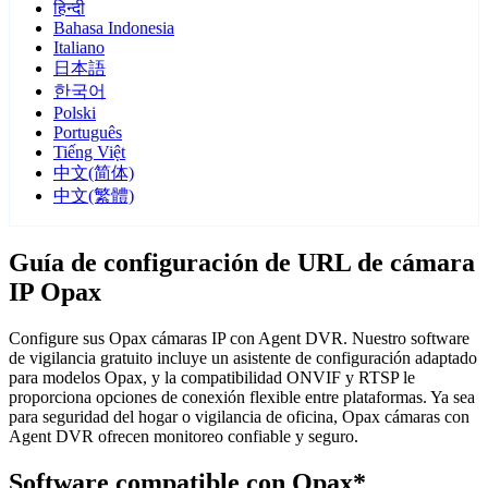
हिन्दी
Bahasa Indonesia
Italiano
日本語
한국어
Polski
Português
Tiếng Việt
中文(简体)
中文(繁體)
Guía de configuración de URL de cámara
IP Opax
Configure sus Opax cámaras IP con Agent DVR. Nuestro software
de vigilancia gratuito incluye un asistente de configuración adaptado
para modelos Opax, y la compatibilidad ONVIF y RTSP le
proporciona opciones de conexión flexible entre plataformas. Ya sea
para seguridad del hogar o vigilancia de oficina, Opax cámaras con
Agent DVR ofrecen monitoreo confiable y seguro.
Software compatible con Opax*