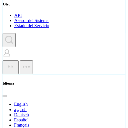
Otro
API
Asesor del Sistema
Estado del Servicio
ES
Idioma
English
العربية
Deutsch
Español
Français