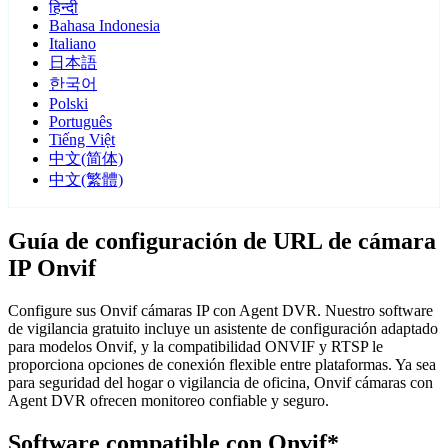
हिन्दी
Bahasa Indonesia
Italiano
日本語
한국어
Polski
Português
Tiếng Việt
中文(简体)
中文(繁體)
Guía de configuración de URL de cámara
IP Onvif
Configure sus Onvif cámaras IP con Agent DVR. Nuestro software
de vigilancia gratuito incluye un asistente de configuración adaptado
para modelos Onvif, y la compatibilidad ONVIF y RTSP le
proporciona opciones de conexión flexible entre plataformas. Ya sea
para seguridad del hogar o vigilancia de oficina, Onvif cámaras con
Agent DVR ofrecen monitoreo confiable y seguro.
Software compatible con Onvif*