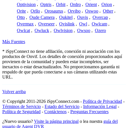
Optivision
,
Optris
,
Orbit
,
Ordro
,
Orient
,
Orion
,
Orite
,
Orllo
,
Orosaurus
,
Orvibo
,
Oswoo
,
Other
,
Otto
,
Oude Camera
,
Oukitel
,
Ouvis
,
Overcap
,
Overmax
,
Overseer
,
Ovislink
,
Owl
,
Owlcam
,
Owlcat
,
Owluck
,
Owlvision
,
Owsoo
,
Ozero
Más Fuentes
* iSpyConnect no tiene afiliación, conexión ni asociación con los
productos de Onvif. Los detalles de conexión proporcionados aquí
provienen de la comunidad y pueden estar incompletos, ser
inexactos o estar desactualizados. No proporcionamos garantía ni
respaldo de que pueda conectarse a sus cámaras utilizando estas
URL.
Volver arriba
© Copyright 2011-2026 iSpyConnect.com -
Política de Privacidad
-
Términos de Servicio
-
Estado del Servicio
-
Información Legal
-
Política de Seguridad
-
Contáctenos
-
Preguntas Frecuentes
¿Nuevo usuario?
Visite la página principal
o lea nuestra
guía del
usuario de Agent DVR