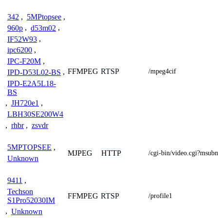
342
,
5MPtopsee
,
960p
,
d53m02
,
IF52W93
,
ipc6200
,
IPC-F20M
,
FFMPEG
RTSP
/mpeg4cif
IPD-D53L02-BS
,
IPD-E2A5L18-
BS
,
JH720e1
,
LBH30SE200W4
,
rhbr
,
zsvdr
5MPTOPSEE
,
MJPEG
HTTP
/cgi-bin/video.cgi?msu
Unknown
9411
,
Techson
FFMPEG
RTSP
/profile1
S1Pro52030IM
,
Unknown