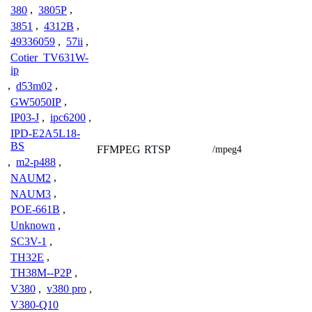
380
,
3805P
,
3851
,
4312B
,
49336059
,
57ii
,
Cotier_TV631W-
ip
,
d53m02
,
GW5050IP
,
IP03-J
,
ipc6200
,
IPD-E2A5L18-
BS
FFMPEG
RTSP
/mpeg4
,
m2-p488
,
NAUM2
,
NAUM3
,
POE-661B
,
Unknown
,
SC3V-1
,
TH32E
,
TH38M--P2P
,
V380
,
v380 pro
,
V380-Q10