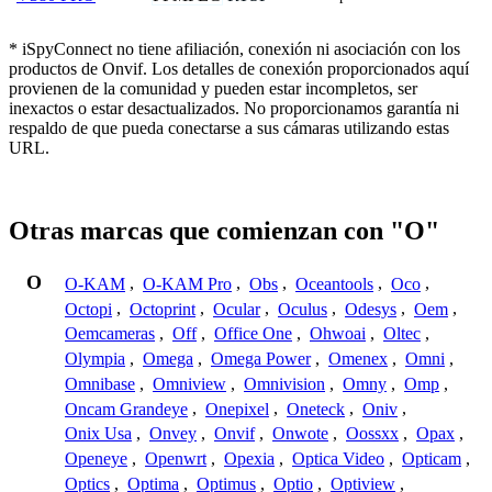
* iSpyConnect no tiene afiliación, conexión ni asociación con los
productos de Onvif. Los detalles de conexión proporcionados aquí
provienen de la comunidad y pueden estar incompletos, ser
inexactos o estar desactualizados. No proporcionamos garantía ni
respaldo de que pueda conectarse a sus cámaras utilizando estas
URL.
Otras marcas que comienzan con "O"
O
O-KAM
,
O-KAM Pro
,
Obs
,
Oceantools
,
Oco
,
Octopi
,
Octoprint
,
Ocular
,
Oculus
,
Odesys
,
Oem
,
Oemcameras
,
Off
,
Office One
,
Ohwoai
,
Oltec
,
Olympia
,
Omega
,
Omega Power
,
Omenex
,
Omni
,
Omnibase
,
Omniview
,
Omnivision
,
Omny
,
Omp
,
Oncam Grandeye
,
Onepixel
,
Oneteck
,
Oniv
,
Onix Usa
,
Onvey
,
Onvif
,
Onwote
,
Oossxx
,
Opax
,
Openeye
,
Openwrt
,
Opexia
,
Optica Video
,
Opticam
,
Optics
,
Optima
,
Optimus
,
Optio
,
Optiview
,