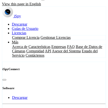
View this page in English
iSpy
Descargar
Guías de Usuario
Licencias
Comprar Licencia
Gestionar Licencias
Más
Acerca de
Características
Empresas
FAQ
Base de Datos de
Cámaras
Comunidad
API
Asesor del Sistema
Estado del
Servicio
Contáctenos
iSpyConnect
Software
Descargar