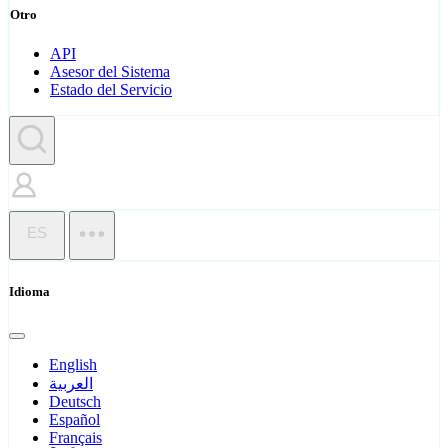
Otro
API
Asesor del Sistema
Estado del Servicio
ES
Idioma
English
العربية
Deutsch
Español
Français