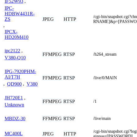
IF52W93
,
IPC-
HDBW4431R-
/cgi-bin/snapshot.cgi
JPEG
HTTP
ZS
RNAME]&p=[PASSWO
,
IPCX-
HD20M410
ipc2122
,
FFMPEG
RTSP
/h264_stream
V380-Q10
IPG-7920PHM-
AI/T7H
FFMPEG
RTSP
/live/0/MAIN
,
QD900
,
V380
JH720E1
,
FFMPEG
RTSP
/1
Unknown
FFMPEG
RTSP
MBDZ-30
/live/main
/cgi-bin/snapshot.cgi
MC400L
JPEG
HTTP
ginpas=[PASSWORD]