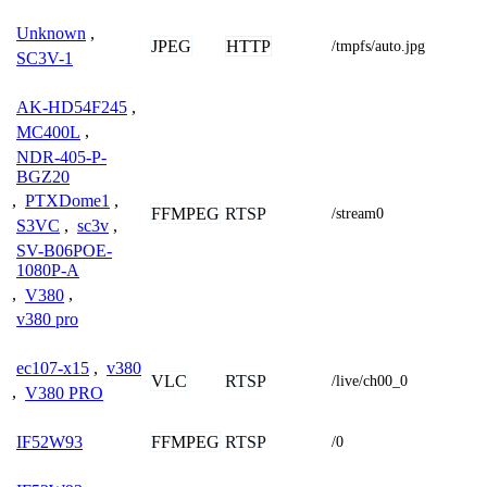
Unknown
,
JPEG
HTTP
/tmpfs/auto.jpg
SC3V-1
AK-HD54F245
,
MC400L
,
NDR-405-P-
BGZ20
,
PTXDome1
,
FFMPEG
RTSP
/stream0
S3VC
,
sc3v
,
SV-B06POE-
1080P-A
,
V380
,
v380 pro
ec107-x15
,
v380
VLC
RTSP
/live/ch00_0
,
V380 PRO
FFMPEG
RTSP
IF52W93
/0