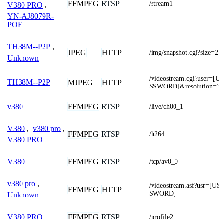
FFMPEG
RTSP
/stream1
V380 PRO
,
YN-AJ8079R-
POE
TH38M--P2P
,
JPEG
HTTP
/img/snapshot.cgi?size=2
Unknown
/videostream.cgi?use
TH38M--P2P
MJPEG
HTTP
SSWORD]&resolution=3
FFMPEG
RTSP
v380
/live/ch00_1
V380
,
v380 pro
,
FFMPEG
RTSP
/h264
V380 PRO
FFMPEG
RTSP
V380
/tcp/av0_0
v380 pro
,
/videostream.asf?usr
FFMPEG
HTTP
SWORD]
Unknown
FFMPEG
RTSP
V380 PRO
/profile2