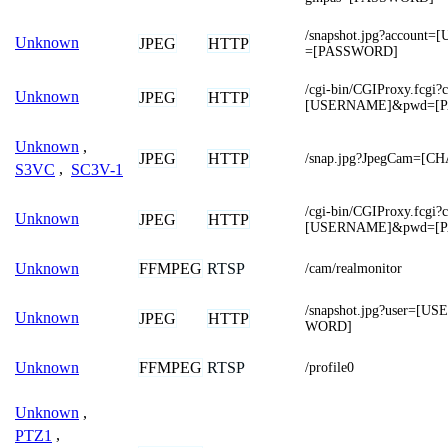
/snapshot.jpg?accoun
Unknown
JPEG
HTTP
=[PASSWORD]
/cgi-bin/CGIProxy.fcgi
Unknown
JPEG
HTTP
[USERNAME]&pwd=[
Unknown
,
JPEG
HTTP
/snap.jpg?JpegCam=[C
S3VC
,
SC3V-1
/cgi-bin/CGIProxy.fcgi
Unknown
JPEG
HTTP
[USERNAME]&pwd=[
FFMPEG
RTSP
Unknown
/cam/realmonitor
/snapshot.jpg?user=
Unknown
JPEG
HTTP
WORD]
FFMPEG
RTSP
Unknown
/profile0
Unknown
,
PTZ1
,