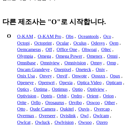
다른 제조사는 "O"로 시작합니다.
O
O-KAM
,
O-KAM Pro
,
Obs
,
Oceantools
,
Oco
,
Octopi
,
Octoprint
,
Ocular
,
Oculus
,
Odesys
,
Oem
,
Oemcameras
,
Off
,
Office One
,
Ohwoai
,
Oltec
,
Olympia
,
Omega
,
Omega Power
,
Omenex
,
Omni
,
Omnibase
,
Omniview
,
Omnivision
,
Omny
,
Omp
,
Oncam Grandeye
,
Onepixel
,
Oneteck
,
Oniv
,
Onix Usa
,
Onvey
,
Onvif
,
Onwote
,
Oossxx
,
Opax
,
Openeye
,
Openwrt
,
Opexia
,
Optica Video
,
Opticam
,
Optics
,
Optima
,
Optimus
,
Optio
,
Optiview
,
Optivision
,
Optris
,
Orbit
,
Ordro
,
Orient
,
Orion
,
Orite
,
Orllo
,
Orosaurus
,
Orvibo
,
Oswoo
,
Other
,
Otto
,
Oude Camera
,
Oukitel
,
Ouvis
,
Overcap
,
Overmax
,
Overseer
,
Ovislink
,
Owl
,
Owlcam
,
Owlcat
,
Owluck
,
Owlvision
,
Owsoo
,
Ozero