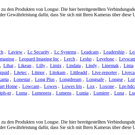
 zu den Produkten von Longse. Die hier bereitgestellten Verbindung
 oder Gewährleistung dafür, dass Sie sich mit Ihren Kameras über dies
ch
,
Laview
,
Lc Security
,
Lc Systems
,
Leadcam
,
Leadership
,
Le
Imaging
,
Leopard Imaging Inc
,
Lerch
,
Leshp
,
Levelone
,
Levsca
,
Lihai
,
Likean
,
Lilly
,
Limix
,
Lindata
,
Lindy
,
Linemak
,
Linia
iquid
,
Litetec
,
Litmor
,
Litokam
,
Littleadd
,
Live-reporter
,
Livec
anta
,
Lonestar
,
Long Plus
,
Longdream
,
Longsafe
,
Longse
,
Lon
art Home
,
Lowcam
,
Lowes
,
Lowes Iris
,
Lox
,
Loxone
,
Lpr-hd
iph-gr
,
Luma
,
Lumenera
,
Lumens
,
Lumia
,
Lumiere
,
Luna
,
Lu
 zu den Produkten von Longse. Die hier bereitgestellten Verbindung
 oder Gewährleistung dafür, dass Sie sich mit Ihren Kameras über dies