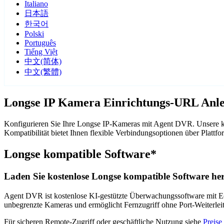
Italiano
日本語
한국어
Polski
Português
Tiếng Việt
中文(简体)
中文(繁體)
Longse IP Kamera Einrichtungs-URL Anle
Konfigurieren Sie Ihre Longse IP-Kameras mit Agent DVR. Unsere k
Kompatibilität bietet Ihnen flexible Verbindungsoptionen über Pla
Longse kompatible Software*
Laden Sie kostenlose Longse kompatible Software her
Agent DVR ist kostenlose KI-gestützte Überwachungssoftware mit Ech
unbegrenzte Kameras und ermöglicht Fernzugriff ohne Port-Weiterle
Für sicheren Remote-Zugriff oder geschäftliche Nutzung siehe
Preise