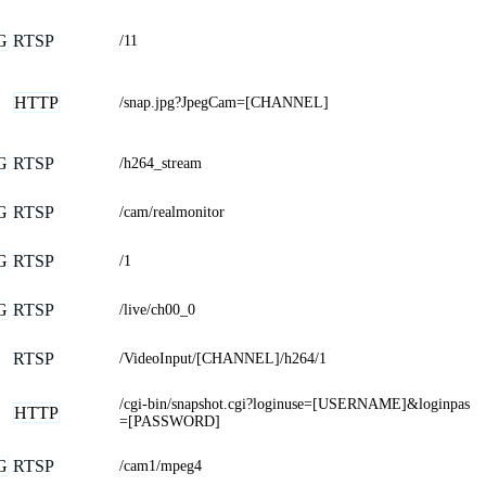
G
RTSP
/11
HTTP
/snap.jpg?JpegCam=[CHANNEL]
G
RTSP
/h264_stream
G
RTSP
/cam/realmonitor
G
RTSP
/1
G
RTSP
/live/ch00_0
RTSP
/VideoInput/[CHANNEL]/h264/1
/cgi-bin/snapshot.cgi?loginuse=[USERNAME]&loginpas
HTTP
=[PASSWORD]
G
RTSP
/cam1/mpeg4