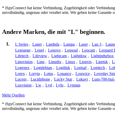
* iSpyConnect hat keine Verbindung, Zugehörigkeit oder Verbindung
unvollständig, ungenau oder veraltet sein. Wir geben keine Garantie
Andere Marken, die mit "L" beginnen.
L
L Series
,
Lager
,
Lambda
,
Lampa
,
Laser
,
Lau 3
,
Laun
Legrange
,
Lenel
,
Lenovo
,
Lensoul
,
Leocam
,
Leopard 
Lifetech
,
Lifeview
,
Lightcam
,
Lightdow
,
Lightinthebox
Linovision
,
Linq
,
Linudix
,
Linux
,
Lionvis
,
Lipetsk
,
L
Logenex
,
Logidebian
,
Logilink
,
Logisaf
,
Logitech
,
Lok
Lorex
,
Loryta
,
Lotus
,
Louance
,
Louwice
,
Loveday Sm
Lucem
,
Lucidphone
,
Lucky Star
,
Lukavi
,
Lum-700-bul-
Luxvision
,
Lw
,
Lyd
,
Lylu
,
Lynstan
Mehr Quellen
* iSpyConnect hat keine Verbindung, Zugehörigkeit oder Verbindung
unvollständig, ungenau oder veraltet sein. Wir geben keine Garantie