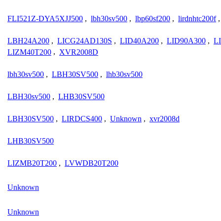
FLI521Z-DYA5XJJ500
,
lbh30sv500
,
lbp60sf200
,
lirdnhtc200f
LBH24A200
,
LICG24AD130S
,
LID40A200
,
LID90A300
,
L
LIZM40T200
,
XVR2008D
lbh30sv500
,
LBH30SV500
,
lhb30sv500
LBH30sv500
,
LHB30SV500
LBH30SV500
,
LIRDCS400
,
Unknown
,
xvr2008d
LHB30SV500
LIZMB20T200
,
LVWDB20T200
Unknown
Unknown