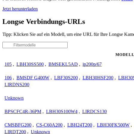
Jetzt herunterladen
Longse Verbindungs-URLs
Tipp: Klicken Sie auf ein Modell, um eine URL für Ihre Longse Kame
MODEL
105
,
LBH30SS500
,
BMSEKL5AD
,
ip200p/67
106
,
BMSDF G400W
,
LBF30S200
,
LBH30HSF200
,
LBH30
LIRDNS200
Unknown
BPSCFC4R-36PM
,
LBH30S100W4
,
LIRDCS130
CMSBFG200
,
CS-C60A200
,
LBH24T200
,
LBH30FK500W
,
LIRDT200
,
Unknown