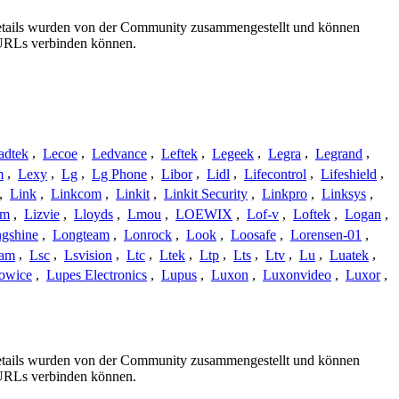
sdetails wurden von der Community zusammengestellt und können
e URLs verbinden können.
adtek
,
Lecoe
,
Ledvance
,
Leftek
,
Legeek
,
Legra
,
Legrand
,
m
,
Lexy
,
Lg
,
Lg Phone
,
Libor
,
Lidl
,
Lifecontrol
,
Lifeshield
,
,
Link
,
Linkcom
,
Linkit
,
Linkit Security
,
Linkpro
,
Linksys
,
am
,
Lizvie
,
Lloyds
,
Lmou
,
LOEWIX
,
Lof-v
,
Loftek
,
Logan
,
gshine
,
Longteam
,
Lonrock
,
Look
,
Loosafe
,
Lorensen-01
,
cam
,
Lsc
,
Lsvision
,
Ltc
,
Ltek
,
Ltp
,
Lts
,
Ltv
,
Lu
,
Luatek
,
owice
,
Lupes Electronics
,
Lupus
,
Luxon
,
Luxonvideo
,
Luxor
,
sdetails wurden von der Community zusammengestellt und können
e URLs verbinden können.