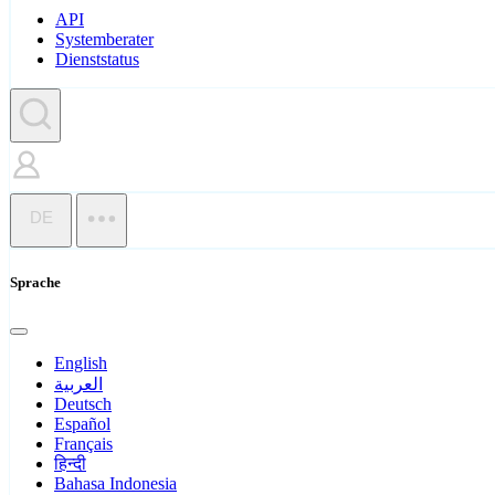
API
Systemberater
Dienststatus
DE
Sprache
English
العربية
Deutsch
Español
Français
हिन्दी
Bahasa Indonesia