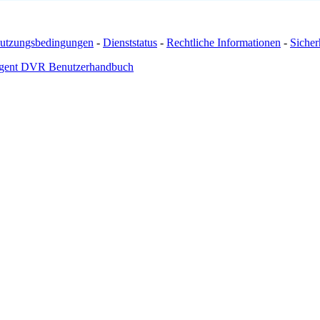
utzungsbedingungen
-
Dienststatus
-
Rechtliche Informationen
-
Sicherh
gent DVR Benutzerhandbuch