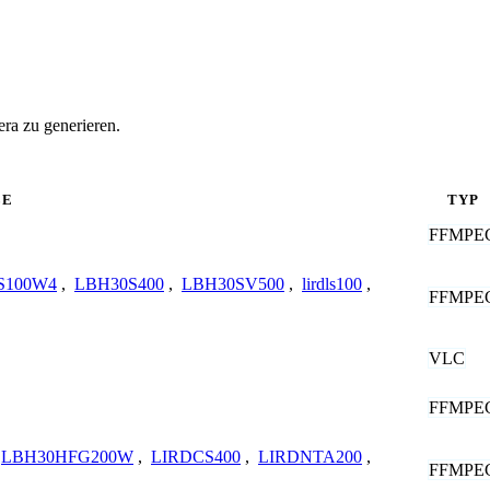
ra zu generieren.
LE
TYP
FFMPE
S100W4
,
LBH30S400
,
LBH30SV500
,
lirdls100
,
FFMPE
VLC
FFMPE
LBH30HFG200W
,
LIRDCS400
,
LIRDNTA200
,
FFMPE