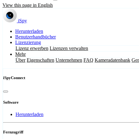
View this page in English
iSpy
Herunterladen
Benutzerhandbücher
Lizenzierung
Lizenz erwerben
Lizenzen verwalten
Mehr
Über
Eigenschaften
Unternehmen
FAQ
Kameradatenbank
Gem
iSpyConnect
Software
Herunterladen
Fernzugriff