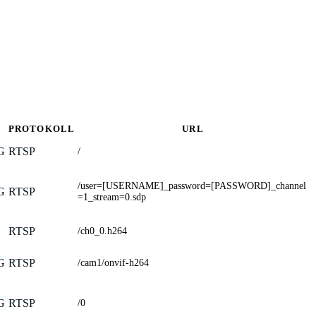
PROTOKOLL
URL
G
RTSP
/
/user=[USERNAME]_password=[PASSWORD]_channel
G
RTSP
=1_stream=0.sdp
RTSP
/ch0_0.h264
G
RTSP
/cam1/onvif-h264
G
RTSP
/0