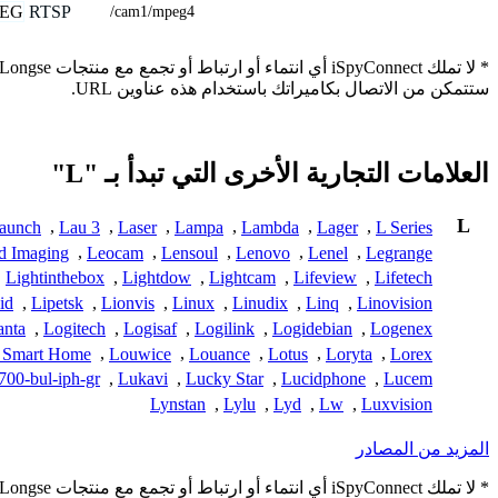
EG
RTSP
/cam1/mpeg4
ستتمكن من الاتصال بكاميراتك باستخدام هذه عناوين URL.
العلامات التجارية الأخرى التي تبدأ بـ "L"
L
aunch
,
Lau 3
,
Laser
,
Lampa
,
Lambda
,
Lager
,
L Series
d Imaging
,
Leocam
,
Lensoul
,
Lenovo
,
Lenel
,
Legrange
,
Lightinthebox
,
Lightdow
,
Lightcam
,
Lifeview
,
Lifetech
id
,
Lipetsk
,
Lionvis
,
Linux
,
Linudix
,
Linq
,
Linovision
anta
,
Logitech
,
Logisaf
,
Logilink
,
Logidebian
,
Logenex
 Smart Home
,
Louwice
,
Louance
,
Lotus
,
Loryta
,
Lorex
00-bul-iph-gr
,
Lukavi
,
Lucky Star
,
Lucidphone
,
Lucem
Lynstan
,
Lylu
,
Lyd
,
Lw
,
Luxvision
المزيد من المصادر