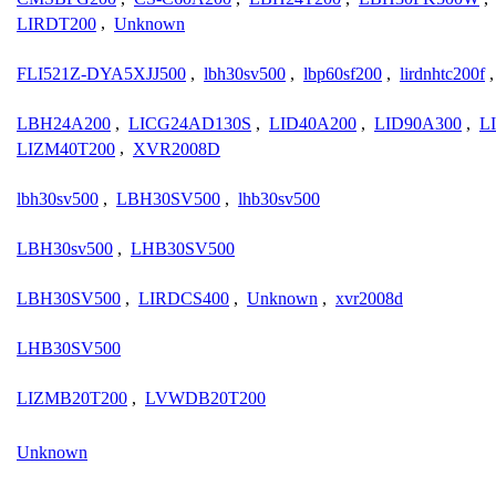
LIRDT200
,
Unknown
FLI521Z-DYA5XJJ500
,
lbh30sv500
,
lbp60sf200
,
lirdnhtc200f
LBH24A200
,
LICG24AD130S
,
LID40A200
,
LID90A300
,
L
LIZM40T200
,
XVR2008D
lbh30sv500
,
LBH30SV500
,
lhb30sv500
LBH30sv500
,
LHB30SV500
LBH30SV500
,
LIRDCS400
,
Unknown
,
xvr2008d
LHB30SV500
LIZMB20T200
,
LVWDB20T200
Unknown