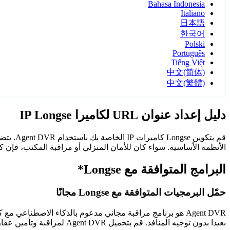
Bahasa Indonesia
Italiano
日本語
한국어
Polski
Português
Tiếng Việt
中文(简体)
中文(繁體)
دليل إعداد عنوان URL لكاميرا IP Longse
الأنظمة الأساسية. سواء كان للأمان المنزلي أو مراقبة المكتب، فإن كاميرات Longse مع Agent DVR توفر مراقبة م
البرامج المتوافقة مع Longse*
حمّل البرمجيات المتوافقة مع Longse مجانًا
Agent DVR هو برنامج مراقبة مجاني مدعوم بالذكاء الاصطن
بعيدا بدون توجيه المنافذ. قم بتحميل Agent DVR لمراقبة وتأمين عقارك على مدار الساعة.