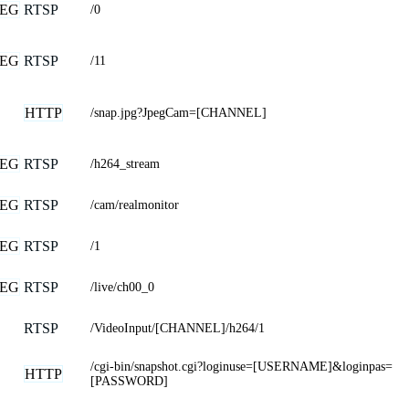
EG
RTSP
/0
EG
RTSP
/11
HTTP
/snap.jpg?JpegCam=[CHANNEL]
EG
RTSP
/h264_stream
EG
RTSP
/cam/realmonitor
EG
RTSP
/1
EG
RTSP
/live/ch00_0
RTSP
/VideoInput/[CHANNEL]/h264/1
/cgi-bin/snapshot.cgi?loginuse=[USERNAME]&loginpas=
HTTP
[PASSWORD]