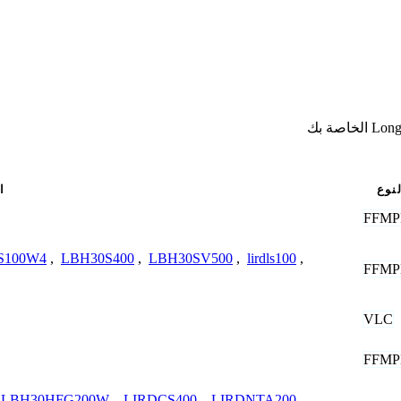
لنوع
ا
FFMP
S100W4
,
LBH30S400
,
LBH30SV500
,
lirdls100
,
FFMP
VLC
FFMP
LBH30HFG200W
,
LIRDCS400
,
LIRDNTA200
,