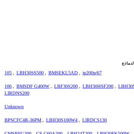
لنماذج
105
,
LBH30SS500
,
BMSEKL5AD
,
ip200p/67
106
,
BMSDF G400W
,
LBF30S200
,
LBH30HSF200
,
LBH30
LIRDNS200
Unknown
BPSCFC4R-36PM
,
LBH30S100W4
,
LIRDCS130
CMSBFG200
,
CS-C60A200
,
LBH24T200
,
LBH30FK500W
,