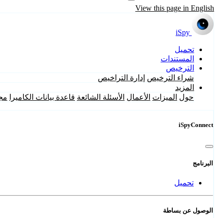
View this page in English
iSpy
تحميل
المستندات
الترخيص
شراء الترخيص
إدارة التراخيص
المزيد
حول
الميزات
الأعمال
الأسئلة الشائعة
قاعدة بيانات الكاميرا
مج
iSpyConnect
البرنامج
تحميل
الوصول عن بساطة