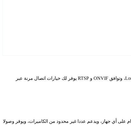
قم بتكوين Longse كاميرات IP الخاصة بك باستخدام Agent DVR. يتضمن برنامج المراقبة المجاني الخاص بنا معالج إعداد مخصص لطرز Longse، وتوافق ONVIF و RTSP يوفر لك خيارات اتصال مرنة عبر
دام على أي جهاز، ويدعم عددا غير محدود من الكاميرات، ويوفر وصولا