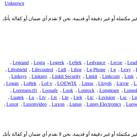
Unknown
مقدمة هنا من المجتمع وقد تكون غير مكتملة أو غير دقيقة أو قديمة. نحن لا نقدم أي ضمان أو كفالة بأنك
,
Legrand
,
Legra
,
Legeek
,
Leftek
,
Ledvance
,
Lecoe
,
Lead
,
Lifeshield
,
Lifecontrol
,
Lidl
,
Libor
,
Lg Phone
,
Lg
,
Lexy
,
,
Linksys
,
Linkpro
,
Linkit Security
,
Linkit
,
Linkcom
,
Link
,
Logan
,
Loftek
,
Lof-v
,
LOEWIX
,
Lmou
,
Lloyds
,
Lizvie
,
L
,
Lorensen-01
,
Loosafe
,
Look
,
Lonrock
,
Longteam
,
Longs
,
Luatek
,
Lu
,
Ltv
,
Lts
,
Ltp
,
Ltek
,
Ltc
,
Lsvision
,
Lsc
,
Lp
,
Luxor
,
Luxonvideo
,
Luxon
,
Lupus
,
Lupes Electronics
,
Luow
مقدمة هنا من المجتمع وقد تكون غير مكتملة أو غير دقيقة أو قديمة. نحن لا نقدم أي ضمان أو كفالة بأنك