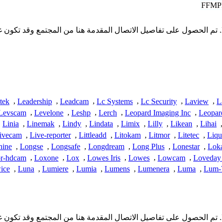
FFMP
* لا تملك iSpyConnect أي انتماء أو ارتباط أو تجمع مع منتجات Longse. تم الحصول على تفاصيل الاتصال ال
tek
,
Leadership
,
Leadcam
,
Lc Systems
,
Lc Security
,
Laview
,
L
Levscam
,
Levelone
,
Leshp
,
Lerch
,
Leopard Imaging Inc
,
Leopar
,
Linia
,
Linemak
,
Lindy
,
Lindata
,
Limix
,
Lilly
,
Likean
,
Lihai
ivecam
,
Live-reporter
,
Littleadd
,
Litokam
,
Litmor
,
Litetec
,
Liqu
hine
,
Longse
,
Longsafe
,
Longdream
,
Long Plus
,
Lonestar
,
Lok
r-hdcam
,
Loxone
,
Lox
,
Lowes Iris
,
Lowes
,
Lowcam
,
Loveday
ice
,
Luna
,
Lumiere
,
Lumia
,
Lumens
,
Lumenera
,
Luma
,
Lum-7
* لا تملك iSpyConnect أي انتماء أو ارتباط أو تجمع مع منتجات Longse. تم الحصول على تفاصيل الاتصال ال