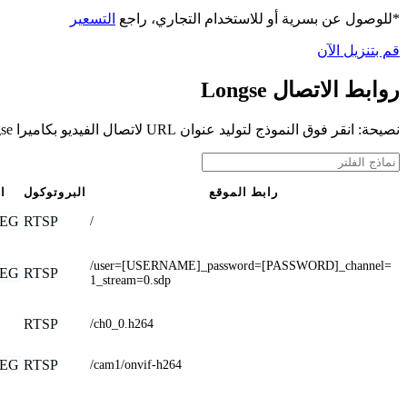
*للوصول عن بسرية أو للاستخدام التجاري، راجع
التسعير
قم بتنزيل الآن
روابط الاتصال Longse
نصيحة: انقر فوق النموذج لتوليد عنوان URL لاتصال الفيديو بكاميرا Longse الخاصة بك
رابط الموقع
البروتوكول
ا
EG
RTSP
/
/user=[USERNAME]_password=[PASSWORD]_channel=
EG
RTSP
1_stream=0.sdp
RTSP
/ch0_0.h264
EG
RTSP
/cam1/onvif-h264