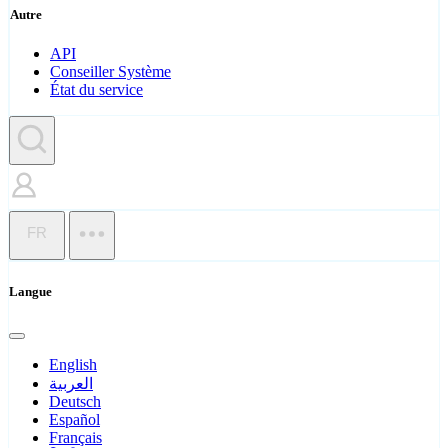
Autre
API
Conseiller Système
État du service
FR
Langue
English
العربية
Deutsch
Español
Français