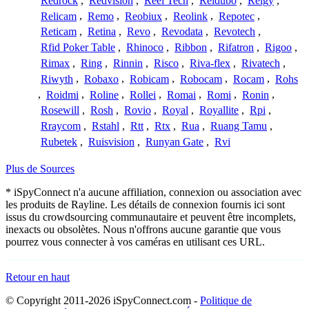
Redrock
,
Redvision
,
Reel Tech
,
Reidubo
,
Reigy
,
Relicam
,
Remo
,
Reobiux
,
Reolink
,
Repotec
,
Reticam
,
Retina
,
Revo
,
Revodata
,
Revotech
,
Rfid Poker Table
,
Rhinoco
,
Ribbon
,
Rifatron
,
Rigoo
,
Rimax
,
Ring
,
Rinnin
,
Risco
,
Riva-flex
,
Rivatech
,
Riwyth
,
Robaxo
,
Robicam
,
Robocam
,
Rocam
,
Rohs
,
Roidmi
,
Roline
,
Rollei
,
Romai
,
Romi
,
Ronin
,
Rosewill
,
Rosh
,
Rovio
,
Royal
,
Royallite
,
Rpi
,
Rraycom
,
Rstahl
,
Rtt
,
Rtx
,
Rua
,
Ruang Tamu
,
Rubetek
,
Ruisvision
,
Runyan Gate
,
Rvi
Plus de Sources
* iSpyConnect n'a aucune affiliation, connexion ou association avec
les produits de Rayline. Les détails de connexion fournis ici sont
issus du crowdsourcing communautaire et peuvent être incomplets,
inexacts ou obsolètes. Nous n'offrons aucune garantie que vous
pourrez vous connecter à vos caméras en utilisant ces URL.
Retour en haut
© Copyright 2011-2026 iSpyConnect.com -
Politique de