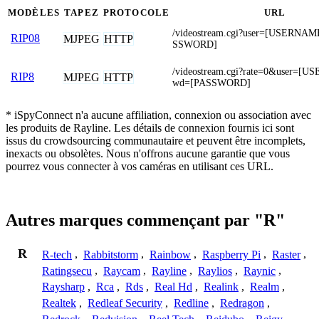
MODÈLES
TAPEZ
PROTOCOLE
URL
/videostream.cgi?user=[USERNA
RIP08
MJPEG
HTTP
SSWORD]
/videostream.cgi?rate=0&user=
RIP8
MJPEG
HTTP
wd=[PASSWORD]
* iSpyConnect n'a aucune affiliation, connexion ou association avec
les produits de Rayline. Les détails de connexion fournis ici sont
issus du crowdsourcing communautaire et peuvent être incomplets,
inexacts ou obsolètes. Nous n'offrons aucune garantie que vous
pourrez vous connecter à vos caméras en utilisant ces URL.
Autres marques commençant par "R"
R
R-tech
,
Rabbitstorm
,
Rainbow
,
Raspberry Pi
,
Raster
,
Ratingsecu
,
Raycam
,
Rayline
,
Raylios
,
Raynic
,
Raysharp
,
Rca
,
Rds
,
Real Hd
,
Realink
,
Realm
,
Realtek
,
Redleaf Security
,
Redline
,
Redragon
,