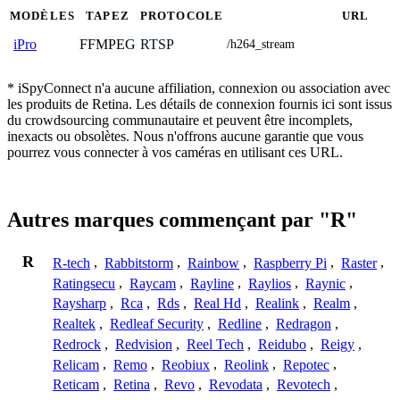
MODÈLES
TAPEZ
PROTOCOLE
URL
FFMPEG
RTSP
iPro
/h264_stream
* iSpyConnect n'a aucune affiliation, connexion ou association avec
les produits de Retina. Les détails de connexion fournis ici sont issus
du crowdsourcing communautaire et peuvent être incomplets,
inexacts ou obsolètes. Nous n'offrons aucune garantie que vous
pourrez vous connecter à vos caméras en utilisant ces URL.
Autres marques commençant par "R"
R
R-tech
,
Rabbitstorm
,
Rainbow
,
Raspberry Pi
,
Raster
,
Ratingsecu
,
Raycam
,
Rayline
,
Raylios
,
Raynic
,
Raysharp
,
Rca
,
Rds
,
Real Hd
,
Realink
,
Realm
,
Realtek
,
Redleaf Security
,
Redline
,
Redragon
,
Redrock
,
Redvision
,
Reel Tech
,
Reidubo
,
Reigy
,
Relicam
,
Remo
,
Reobiux
,
Reolink
,
Repotec
,
Reticam
,
Retina
,
Revo
,
Revodata
,
Revotech
,