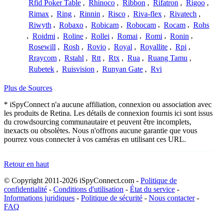
Rfid Poker Table
,
Rhinoco
,
Ribbon
,
Rifatron
,
Rigoo
,
Rimax
,
Ring
,
Rinnin
,
Risco
,
Riva-flex
,
Rivatech
,
Riwyth
,
Robaxo
,
Robicam
,
Robocam
,
Rocam
,
Rohs
,
Roidmi
,
Roline
,
Rollei
,
Romai
,
Romi
,
Ronin
,
Rosewill
,
Rosh
,
Rovio
,
Royal
,
Royallite
,
Rpi
,
Rraycom
,
Rstahl
,
Rtt
,
Rtx
,
Rua
,
Ruang Tamu
,
Rubetek
,
Ruisvision
,
Runyan Gate
,
Rvi
Plus de Sources
* iSpyConnect n'a aucune affiliation, connexion ou association avec
les produits de Retina. Les détails de connexion fournis ici sont issus
du crowdsourcing communautaire et peuvent être incomplets,
inexacts ou obsolètes. Nous n'offrons aucune garantie que vous
pourrez vous connecter à vos caméras en utilisant ces URL.
Retour en haut
© Copyright 2011-2026 iSpyConnect.com -
Politique de
confidentialité
-
Conditions d'utilisation
-
État du service
-
Informations juridiques
-
Politique de sécurité
-
Nous contacter
-
FAQ