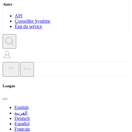
Autre
API
Conseiller Système
État du service
FR
Langue
English
العربية
Deutsch
Español
Français