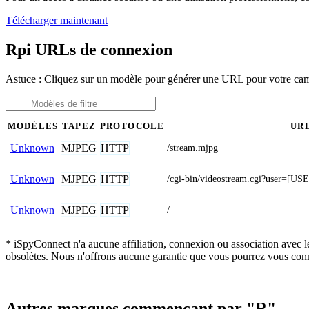
Télécharger maintenant
Rpi URLs de connexion
Astuce : Cliquez sur un modèle pour générer une URL pour votre ca
MODÈLES
TAPEZ
PROTOCOLE
UR
MJPEG
HTTP
Unknown
/stream.mjpg
MJPEG
HTTP
Unknown
/cgi-bin/videostream.cgi?user
MJPEG
HTTP
Unknown
/
* iSpyConnect n'a aucune affiliation, connexion ou association avec l
obsolètes. Nous n'offrons aucune garantie que vous pourrez vous conn
Autres marques commençant par "R"