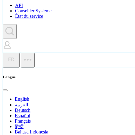
API
Conseiller Système
État du service
FR
Langue
English
العربية
Deutsch
Español
Français
हिन्दी
Bahasa Indonesia