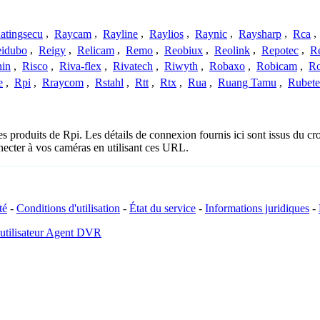
atingsecu
,
Raycam
,
Rayline
,
Raylios
,
Raynic
,
Raysharp
,
Rca
,
idubo
,
Reigy
,
Relicam
,
Remo
,
Reobiux
,
Reolink
,
Repotec
,
R
nin
,
Risco
,
Riva-flex
,
Rivatech
,
Riwyth
,
Robaxo
,
Robicam
,
R
e
,
Rpi
,
Rraycom
,
Rstahl
,
Rtt
,
Rtx
,
Rua
,
Ruang Tamu
,
Rubet
es produits de Rpi. Les détails de connexion fournis ici sont issus du 
ecter à vos caméras en utilisant ces URL.
té
-
Conditions d'utilisation
-
État du service
-
Informations juridiques
-
 utilisateur Agent DVR