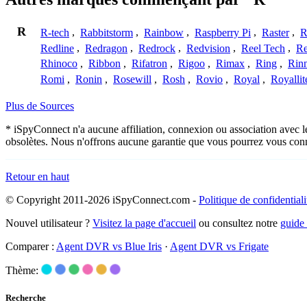
R
R-tech
,
Rabbitstorm
,
Rainbow
,
Raspberry Pi
,
Raster
,
R
Redline
,
Redragon
,
Redrock
,
Redvision
,
Reel Tech
,
Re
Rhinoco
,
Ribbon
,
Rifatron
,
Rigoo
,
Rimax
,
Ring
,
Rin
Romi
,
Ronin
,
Rosewill
,
Rosh
,
Rovio
,
Royal
,
Royallit
Plus de Sources
* iSpyConnect n'a aucune affiliation, connexion ou association avec l
obsolètes. Nous n'offrons aucune garantie que vous pourrez vous conn
Retour en haut
© Copyright 2011-2026 iSpyConnect.com -
Politique de confidentiali
Nouvel utilisateur ?
Visitez la page d'accueil
ou consultez notre
guide
Comparer :
Agent DVR vs Blue Iris
·
Agent DVR vs Frigate
Thème:
Recherche