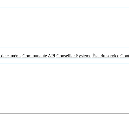
 de caméras
Communauté
API
Conseiller Système
État du service
Cont