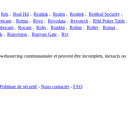
Rds
,
Real Hd
,
Realink
,
Realm
,
Realtek
,
Redleaf Security
,
eticam
,
Retina
,
Revo
,
Revodata
,
Revotech
,
Rfid Poker Table
,
obocam
,
Rocam
,
Rohs
,
Roidmi
,
Roline
,
Rollei
,
Romai
,
ek
,
Ruisvision
,
Runyan Gate
,
Rvi
crowdsourcing communautaire et peuvent être incomplets, inexacts ou
Politique de sécurité
-
Nous contacter
-
FAQ