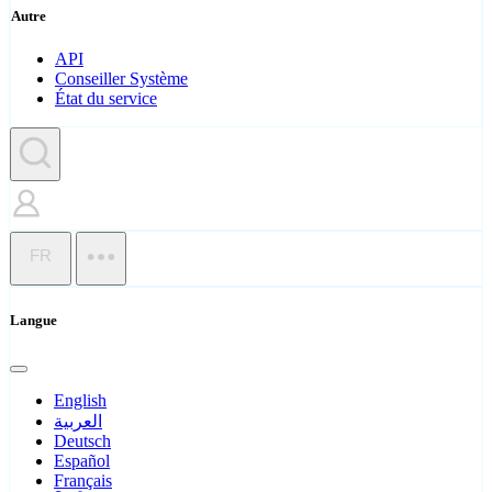
Autre
API
Conseiller Système
État du service
FR
Langue
English
العربية
Deutsch
Español
Français