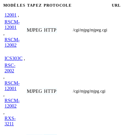
MODÈLES
TAPEZ
PROTOCOLE
URL
12001
,
RSCM-
12001
MJPEG
HTTP
/cgi/mjpg/mjpeg.cgi
,
RSCM-
12002
ICS303C
,
RSC-
2002
,
RSCM-
12001
MJPEG
HTTP
/cgi/mjpg/mjpg.cgi
,
RSCM-
12002
,
RXS-
3211