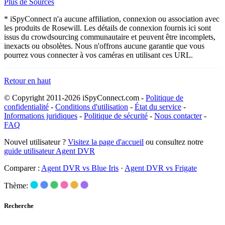
Plus de Sources
* iSpyConnect n'a aucune affiliation, connexion ou association avec
les produits de Rosewill. Les détails de connexion fournis ici sont
issus du crowdsourcing communautaire et peuvent être incomplets,
inexacts ou obsolètes. Nous n'offrons aucune garantie que vous
pourrez vous connecter à vos caméras en utilisant ces URL.
Retour en haut
© Copyright 2011-2026 iSpyConnect.com -
Politique de
confidentialité
-
Conditions d'utilisation
-
État du service
-
Informations juridiques
-
Politique de sécurité
-
Nous contacter
-
FAQ
Nouvel utilisateur ?
Visitez la page d'accueil
ou consultez notre
guide utilisateur Agent DVR
Comparer :
Agent DVR vs Blue Iris
·
Agent DVR vs Frigate
Thème:
Recherche