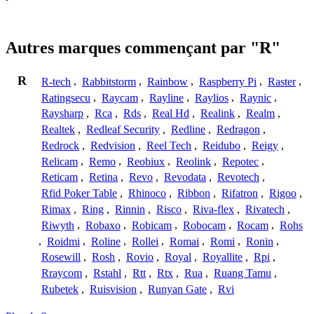
Autres marques commençant par "R"
R
R-tech
,
Rabbitstorm
,
Rainbow
,
Raspberry Pi
,
Raster
,
Ratingsecu
,
Raycam
,
Rayline
,
Raylios
,
Raynic
,
Raysharp
,
Rca
,
Rds
,
Real Hd
,
Realink
,
Realm
,
Realtek
,
Redleaf Security
,
Redline
,
Redragon
,
Redrock
,
Redvision
,
Reel Tech
,
Reidubo
,
Reigy
,
Relicam
,
Remo
,
Reobiux
,
Reolink
,
Repotec
,
Reticam
,
Retina
,
Revo
,
Revodata
,
Revotech
,
Rfid Poker Table
,
Rhinoco
,
Ribbon
,
Rifatron
,
Rigoo
,
Rimax
,
Ring
,
Rinnin
,
Risco
,
Riva-flex
,
Rivatech
,
Riwyth
,
Robaxo
,
Robicam
,
Robocam
,
Rocam
,
Rohs
,
Roidmi
,
Roline
,
Rollei
,
Romai
,
Romi
,
Ronin
,
Rosewill
,
Rosh
,
Rovio
,
Royal
,
Royallite
,
Rpi
,
Rraycom
,
Rstahl
,
Rtt
,
Rtx
,
Rua
,
Ruang Tamu
,
Rubetek
,
Ruisvision
,
Runyan Gate
,
Rvi