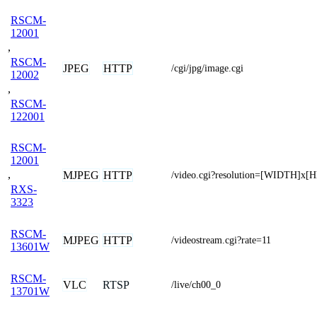
RSCM-
12001
,
RSCM-
JPEG
HTTP
/cgi/jpg/image.cgi
12002
,
RSCM-
122001
RSCM-
12001
,
MJPEG
HTTP
/video.cgi?resolution=[WIDTH]x
RXS-
3323
RSCM-
MJPEG
HTTP
/videostream.cgi?rate=11
13601W
RSCM-
VLC
RTSP
/live/ch00_0
13701W