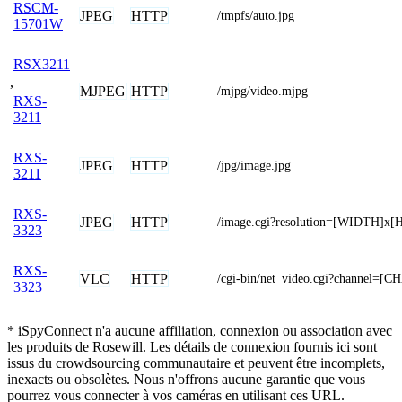
RSCM-
JPEG
HTTP
/tmpfs/auto.jpg
15701W
RSX3211
,
MJPEG
HTTP
/mjpg/video.mjpg
RXS-
3211
RXS-
JPEG
HTTP
/jpg/image.jpg
3211
RXS-
JPEG
HTTP
/image.cgi?resolution=[WIDTH]x
3323
RXS-
VLC
HTTP
/cgi-bin/net_video.cgi?channel=
3323
* iSpyConnect n'a aucune affiliation, connexion ou association avec
les produits de Rosewill. Les détails de connexion fournis ici sont
issus du crowdsourcing communautaire et peuvent être incomplets,
inexacts ou obsolètes. Nous n'offrons aucune garantie que vous
pourrez vous connecter à vos caméras en utilisant ces URL.