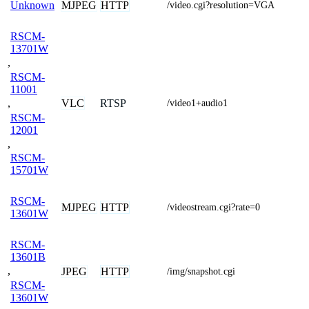
MJPEG
HTTP
Unknown
/video.cgi?resolution=VGA
RSCM-
13701W
,
RSCM-
11001
VLC
RTSP
,
/video1+audio1
RSCM-
12001
,
RSCM-
15701W
RSCM-
MJPEG
HTTP
/videostream.cgi?rate=0
13601W
RSCM-
13601B
,
JPEG
HTTP
/img/snapshot.cgi
RSCM-
13601W