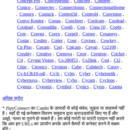
Concept Pro
,
Conceptronic
,
Concord
,
Condere
,
Conico
,
Connectec
,
Connectionnc
,
Connectsmarthome
,
Connex
,
Contack
,
Control3d
,
Control4
,
Convision
,
Convo Kontor
,
Cooau
,
Coocheer
,
Coolcam
,
Coolead
,
Coolpad
,
Cooradilla
,
Cootli
,
Cop
,
Copa 10
,
Copbr
,
Core
,
Corega
,
Corex
,
Corprit
,
Corsee
,
Cosansys
,
Costar
,
Costim
,
Cotier
,
Cour
,
Covisec
,
Cowkey
,
Cp Plus
,
Cpcam
,
Cpd
,
Cptcam
,
Cpvan
,
Cr2100
,
Creality
,
Creative
,
Crenova
,
Crest
,
Crestron
,
Cricket
,
Crl
,
Crystal Vision
,
Cs-280f53
,
Cs2link
,
Csst
,
Ct2
,
Ctipc
,
Ctronics
,
Ctvision
,
Cube
,
Cubitech
,
Cusxy
,
Cv-b13b10-odi
,
Cv3c
,
Cvlm
,
Cyber
,
Cybernetik
,
Cybernova
,
Cyberview
,
Cybo
,
Cycam
,
Cyclops
,
Cygnus
,
Cygonix
,
Cymbol
,
Cynics
,
Cyrus
,
Czarna
अधिक स्रोत
* iSpyConnect का Camhi के उत्पादों से कोई संबंध, जुड़ाव या साहचर्य नहीं
है। यहाँ दी गई कनेक्शन विवरण समुदाय द्वारा क्राउडसोर्स किए गए हैं और
अधूरे, गलत या पुराने हो सकते हैं। हम कोई गारंटी या वारंटी प्रदान नहीं करते
कि आप इन URLs का उपयोग करके अपने कैमरों से कनेक्ट करने में सक्षम
होंगे।