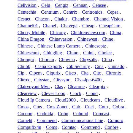
Cellvision
,
Celu
,
Cengiz
,
Cennan
,
Censee
,
Centechia
,
Centrium
,
Centrix
,
Centronics
,
Cepsa
,
Cesnet
,
Chacon
,
Chakir
,
Chambre
,
Channel Vision
,
Channel01
,
Chapel
,
Chavega
,
Cheap
,
CheapCam
,
Cherry Mobile
,
Chicony
,
Childrenview.com
,
China
,
China Dragon
,
Chinavasion
,
Chinawest
,
Chine
,
Chinese
,
Chinese Lamp Camera
,
Chineseptz
,
Chineseum
,
Chingling
,
Chino
,
Chint
,
Choice
,
Chongro
,
Chortau
,
Chowha
,
Chrysalis
,
Chua
,
Chubb
,
Ciana Exports
,
Cib Security
,
Cina
,
Cinnado
,
Cip
,
Cipem
,
Ciqurix
,
Cisco
,
Cita
,
Citc
,
Citronix
,
Citrox
,
Citystar
,
Citysync
,
Civs-ipc-6400
,
Clairvoyant Mwr
,
Clas
,
Clearone
,
Clearpix
,
Clearview
,
Clever Loop
,
Clock
,
Cloud
,
Cloud Ip Camera
,
Cloud2000
,
Cloudcam
,
Cloudlive
,
Cmos
,
Cms
,
Cms Zonet
,
Cnb
,
Cnet
,
Cnm
,
Cobra
,
Cocoon
,
Codnida
,
Cohu
,
Cohuhd
,
Comcast
,
Comelit
,
Commend
,
Communications Line
,
Compro
,
Compufix4u
,
Coms
,
Comtac
,
Comtrend
,
Conbre
,