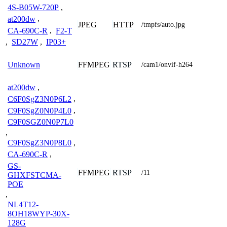
4S-B05W-720P
,
at200dw
,
JPEG
HTTP
/tmpfs/auto.jpg
CA-690C-R
,
F2-T
,
SD27W
,
IP03+
FFMPEG
RTSP
Unknown
/cam1/onvif-h264
at200dw
,
C6F0SgZ3N0P6L2
,
C9F0SgZ0N0P4L0
,
C9F0SGZ0N0P7L0
,
C9F0SgZ3N0P8L0
,
CA-690C-R
,
GS-
FFMPEG
RTSP
/11
GHXFSTCMA-
POE
,
NL4T12-
8OH18WYP-30X-
128G