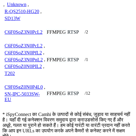
,
Unknown
,
R-QS2510-HG20
,
SD13W
FFMPEG
RTSP
C6F0SoZ3N0PcL2
/2
C6F0SoZ3N0PcL2
,
C6F0SoZ3N0PfL2
,
C6F0SoZ3N0PnL2
,
FFMPEG
RTSP
/1
C6F0SoZ0N0PIL2
,
T202
C9F0SgZ0N0P4L0
,
FFMPEG
RTSP
/12
SN-IPC-5033SW-
EU
* iSpyConnect का Camhi के उत्पादों से कोई संबंध, जुड़ाव या साहचर्य नहीं
है। यहाँ दी गई कनेक्शन विवरण समुदाय द्वारा क्राउडसोर्स किए गए हैं और
अधूरे, गलत या पुराने हो सकते हैं। हम कोई गारंटी या वारंटी प्रदान नहीं करते
कि आप इन URLs का उपयोग करके अपने कैमरों से कनेक्ट करने में सक्षम