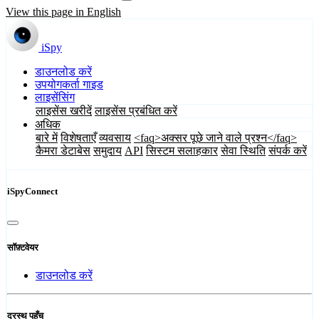
View this page in English
iSpy
डाउनलोड करें
उपयोगकर्ता गाइड
लाइसेंसिंग
लाइसेंस खरीदें
लाइसेंस प्रबंधित करें
अधिक
बारे में
विशेषताएँ
व्यवसाय
<faq>अक्सर पूछे जाने वाले प्रश्न</faq>
कैमरा डेटाबेस
समुदाय
API
सिस्टम सलाहकार
सेवा स्थिति
संपर्क करें
iSpyConnect
सॉफ़्टवेयर
डाउनलोड करें
दूरस्थ पहुँच