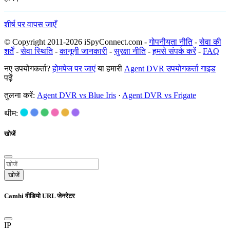
शीर्ष पर वापस जाएँ
© Copyright 2011-2026 iSpyConnect.com -
गोपनीयता नीति
-
सेवा की
शर्तें
-
सेवा स्थिति
-
कानूनी जानकारी
-
सुरक्षा नीति
-
हमसे संपर्क करें
-
FAQ
नए उपयोगकर्ता?
होमपेज पर जाएं
या हमारी
Agent DVR उपयोगकर्ता गाइड
पढ़ें
तुलना करें:
Agent DVR vs Blue Iris
·
Agent DVR vs Frigate
थीम:
खोजें
खोजें
Camhi वीडियो URL जेनरेटर
IP