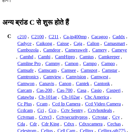
होंगे।
अन्य ब्रांड C से शुरू होते हैं
C
c210
,
C2100
,
C211
,
Ca-ip400mp
,
Cacagoo
,
Caddx
,
Cadyce
,
Caikong
,
Caisse
,
Caja
,
Calion
,
Camasmart
,
Cambozola
,
Camdeor
,
Camerawelt
,
Camery
,
Cameye
,
Camhd
,
Camhi
,
CamHipro
,
Camius
,
Camkeeper
,
Camline Pro
,
Cammy
,
Camon
,
Campo
,
Camqo
,
Camsafe
,
Camscam
,
Camsee
,
Camspot
,
Camstar
,
Camtronics
,
Camview
,
Camvision
,
Camwest
,
Camwon
,
Canavis
,
Canon
,
Cantek
,
Cantonk
,
Carcam
,
Cas-200
,
Cas-700
,
Casa
,
Casio
,
Casperi
,
Catawba
,
Cb-101ae
,
Cb-102ae
,
Cbc America
,
Cc Plus
,
Ccam
,
Ccd Ip Camera
,
Ccd Video Camera
,
Ccdcam
,
Cci
,
Cco
,
Cctv Sentry
,
Cctvhotdeals
,
Cctvman
,
Cctvr3
,
Cctvsecuritypros
,
Cctvstar
,
Ccy
,
Cda
,
Cdr
,
Cdr King
,
Cdxx
,
Cdxxcamera
,
Cechas
,
Celestrom
,
Celius
,
Cell Cam
,
Cellinx
,
Cellinx-sth775
,