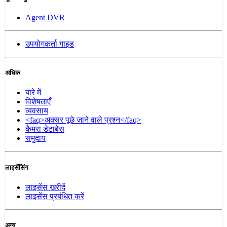
Agent DVR
उपयोगकर्ता गाइड
अधिक
बारे में
विशेषताएँ
व्यवसाय
<faq>अक्सर पूछे जाने वाले प्रश्न</faq>
कैमरा डेटाबेस
समुदाय
लाइसेंसिंग
लाइसेंस खरीदें
लाइसेंस प्रबंधित करें
अन्य