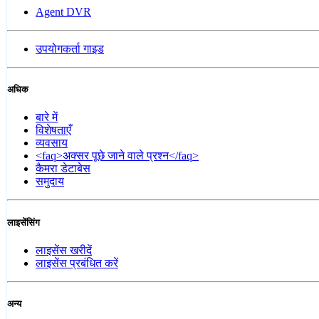
Agent DVR
उपयोगकर्ता गाइड
अधिक
बारे में
विशेषताएँ
व्यवसाय
<faq>अक्सर पूछे जाने वाले प्रश्न</faq>
कैमरा डेटाबेस
समुदाय
लाइसेंसिंग
लाइसेंस खरीदें
लाइसेंस प्रबंधित करें
अन्य