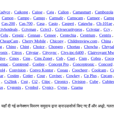
adyce
,
Caikong
,
Caisse
,
Caja
,
Calion
,
Camasmart
,
Cambozola
,
Camon
,
Campo
,
Camqo
,
Camsafe
,
Camscam
,
Camsee
,
Camsp
,
Cas-200
,
Cas-700
,
Casa
,
Casio
,
Casperi
,
Catawba
,
Cb-101ae
ctvhotdeals
,
Cctvman
,
Cctvr3
,
Cctvsecuritypros
,
Cctvstar
,
Ccy
,
Celu
,
Cengiz
,
Cennan
,
Censee
,
Centechia
,
Centrium
,
Centrix
CheapCam
,
Cherry Mobile
,
Chicony
,
Childrenview.com
,
China
,
ng
,
Chino
,
Chint
,
Choice
,
Chongro
,
Chortau
,
Chowha
,
Chrysal
ronix
,
Citrox
,
Citystar
,
Citysync
,
Civs-ipc-6400
,
Clairvoyant Mw
live
,
Cmos
,
Cms
,
Cms Zonet
,
Cnb
,
Cnet
,
Cnm
,
Cobra
,
Coco
omtac
,
Comtrend
,
Conbre
,
Concept Pro
,
Conceptronic
,
Concord
ol4
,
Convision
,
Convo Kontor
,
Cooau
,
Coocheer
,
Coolcam
,
C
ar
,
Costim
,
Cotier
,
Cour
,
Covisec
,
Cowkey
,
Cp Plus
,
Cpcam
3
,
Cs2link
,
Csst
,
Ct2
,
Ctipc
,
Ctronics
,
Ctvision
,
Cube
,
Cubite
us
,
Cygonix
,
Cymbol
,
Cynics
,
Cyrus
,
Czarna
। यहाँ दी गई कनेक्शन विवरण समुदाय द्वारा क्राउडसोर्स किए गए हैं और अधूरे, गलत