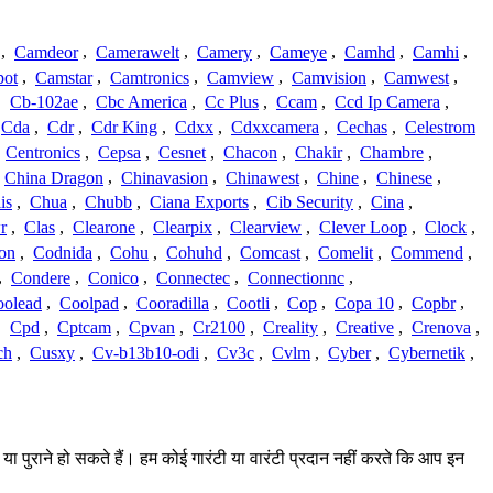
,
Camdeor
,
Camerawelt
,
Camery
,
Cameye
,
Camhd
,
Camhi
,
ot
,
Camstar
,
Camtronics
,
Camview
,
Camvision
,
Camwest
,
,
Cb-102ae
,
Cbc America
,
Cc Plus
,
Ccam
,
Ccd Ip Camera
,
Cda
,
Cdr
,
Cdr King
,
Cdxx
,
Cdxxcamera
,
Cechas
,
Celestrom
,
Centronics
,
Cepsa
,
Cesnet
,
Chacon
,
Chakir
,
Chambre
,
China Dragon
,
Chinavasion
,
Chinawest
,
Chine
,
Chinese
,
is
,
Chua
,
Chubb
,
Ciana Exports
,
Cib Security
,
Cina
,
r
,
Clas
,
Clearone
,
Clearpix
,
Clearview
,
Clever Loop
,
Clock
,
on
,
Codnida
,
Cohu
,
Cohuhd
,
Comcast
,
Comelit
,
Commend
,
,
Condere
,
Conico
,
Connectec
,
Connectionnc
,
oolead
,
Coolpad
,
Cooradilla
,
Cootli
,
Cop
,
Copa 10
,
Copbr
,
,
Cpd
,
Cptcam
,
Cpvan
,
Cr2100
,
Creality
,
Creative
,
Crenova
,
ch
,
Cusxy
,
Cv-b13b10-odi
,
Cv3c
,
Cvlm
,
Cyber
,
Cybernetik
,
 या पुराने हो सकते हैं। हम कोई गारंटी या वारंटी प्रदान नहीं करते कि आप इन