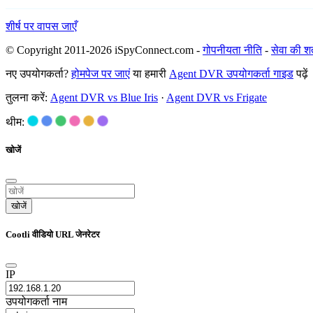
शीर्ष पर वापस जाएँ
© Copyright 2011-2026 iSpyConnect.com -
गोपनीयता नीति
-
सेवा की शर्त
नए उपयोगकर्ता?
होमपेज पर जाएं
या हमारी
Agent DVR उपयोगकर्ता गाइड
पढ़ें
तुलना करें:
Agent DVR vs Blue Iris
·
Agent DVR vs Frigate
थीम:
खोजें
खोजें
Cootli वीडियो URL जेनरेटर
IP
उपयोगकर्ता नाम