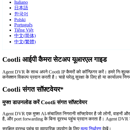
Italiano
日本語
한국어
Polski
Português
Tiếng Việt
中文(简体)
中文(繁體)
Cootli आईपी कैमरा सेटअप यूआरएल गाइड
Agent DVR के साथ अपने Cootli IP कैमरों को कॉन्फ़िगर करें। हमरे निःशुल्क
कनेक्शन विकल्प प्रदान करती है। चाहे घरेलू सुरक्षा के लिए हो या कार्यालय न
Cootli संगत सॉफ़्टवेयर*
मुफ्त डाउनलोड करें Cootli संगत सॉफ़्टवेयर
Agent DVR एक मुफ्त AI-संचालित निगरानी सॉफ्टवेयर है जो लोगों, वाहनों औ
है, और port forwarding के बिना दूरस्थ पहुंच प्रदान करता है। Agent DVR ड
सुरक्षित दूरस्थ पहुंच या व्यापारिक उपयोग के लिए
मूल्य निर्धारण
देखें।