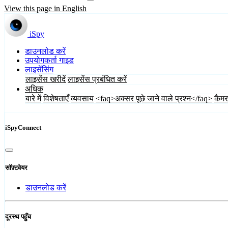
View this page in English
iSpy
डाउनलोड करें
उपयोगकर्ता गाइड
लाइसेंसिंग
लाइसेंस खरीदें
लाइसेंस प्रबंधित करें
अधिक
बारे में
विशेषताएँ
व्यवसाय
<faq>अक्सर पूछे जाने वाले प्रश्न</faq>
कैमर
iSpyConnect
सॉफ़्टवेयर
डाउनलोड करें
दूरस्थ पहुँच