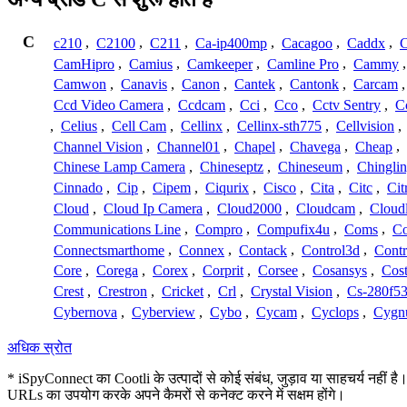
C
c210
,
C2100
,
C211
,
Ca-ip400mp
,
Cacagoo
,
Caddx
,
C
CamHipro
,
Camius
,
Camkeeper
,
Camline Pro
,
Cammy
Camwon
,
Canavis
,
Canon
,
Cantek
,
Cantonk
,
Carcam
Ccd Video Camera
,
Ccdcam
,
Cci
,
Cco
,
Cctv Sentry
,
C
,
Celius
,
Cell Cam
,
Cellinx
,
Cellinx-sth775
,
Cellvision
,
Channel Vision
,
Channel01
,
Chapel
,
Chavega
,
Cheap
,
Chinese Lamp Camera
,
Chineseptz
,
Chineseum
,
Chingli
Cinnado
,
Cip
,
Cipem
,
Ciqurix
,
Cisco
,
Cita
,
Citc
,
Cit
Cloud
,
Cloud Ip Camera
,
Cloud2000
,
Cloudcam
,
Cloud
Communications Line
,
Compro
,
Compufix4u
,
Coms
,
C
Connectsmarthome
,
Connex
,
Contack
,
Control3d
,
Contr
Core
,
Corega
,
Corex
,
Corprit
,
Corsee
,
Cosansys
,
Cost
Crest
,
Crestron
,
Cricket
,
Crl
,
Crystal Vision
,
Cs-280f5
Cybernova
,
Cyberview
,
Cybo
,
Cycam
,
Cyclops
,
Cygn
अधिक स्रोत
* iSpyConnect का Cootli के उत्पादों से कोई संबंध, जुड़ाव या साहचर्य नहीं है
URLs का उपयोग करके अपने कैमरों से कनेक्ट करने में सक्षम होंगे।